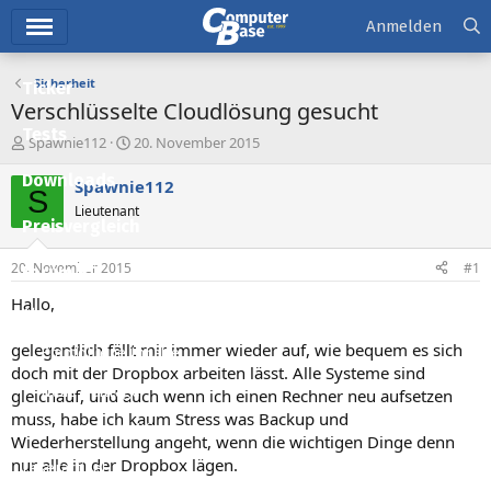
Hauptmenü
Anmelden
Sicherheit
Ticker
Verschlüsselte Cloudlösung gesucht
Tests
E
E
Spawnie112
20. November 2015
r
r
Downloads
s
s
Spawnie112
S
t
t
Lieutenant
e
e
Preisvergleich
l
l
l
l
20. November 2015
#1
Forum
e
t
r
a
Hallo,
Aktuelles
m
gelegentlich fällt mir immer wieder auf, wie bequem es sich
Empfohlene Inhalte
doch mit der Dropbox arbeiten lässt. Alle Systeme sind
Neue Beiträge
gleichauf, und auch wenn ich einen Rechner neu aufsetzen
muss, habe ich kaum Stress was Backup und
Neueste Aktivitäten
Wiederherstellung angeht, wenn die wichtigen Dinge denn
nur alle in der Dropbox lägen.
Leserartikel