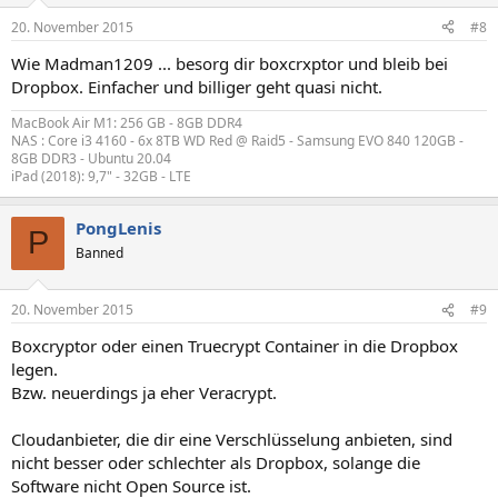
20. November 2015
#8
Wie Madman1209 ... besorg dir boxcrxptor und bleib bei
Dropbox. Einfacher und billiger geht quasi nicht.
MacBook Air M1: 256 GB - 8GB DDR4
NAS : Core i3 4160 - 6x 8TB WD Red @ Raid5 - Samsung EVO 840 120GB -
8GB DDR3 - Ubuntu 20.04
iPad (2018): 9,7" - 32GB - LTE
PongLenis
P
Banned
20. November 2015
#9
Boxcryptor oder einen Truecrypt Container in die Dropbox
legen.
Bzw. neuerdings ja eher Veracrypt.
Cloudanbieter, die dir eine Verschlüsselung anbieten, sind
nicht besser oder schlechter als Dropbox, solange die
Software nicht Open Source ist.