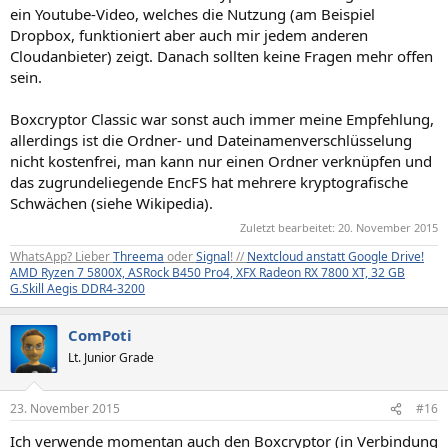
ein Youtube-Video, welches die Nutzung (am Beispiel
Dropbox, funktioniert aber auch mir jedem anderen
Cloudanbieter) zeigt. Danach sollten keine Fragen mehr offen
sein.
Boxcryptor Classic war sonst auch immer meine Empfehlung,
allerdings ist die Ordner- und Dateinamenverschlüsselung
nicht kostenfrei, man kann nur einen Ordner verknüpfen und
das zugrundeliegende EncFS hat mehrere kryptografische
Schwächen (siehe Wikipedia).
Zuletzt bearbeitet:
20. November 2015
WhatsApp? Lieber
Threema
oder
Signal
! //
Nextcloud anstatt Google Drive!
AMD Ryzen 7 5800X, ASRock B450 Pro4, XFX Radeon RX 7800 XT, 32 GB
G.Skill Aegis DDR4-3200
ComPoti
Lt. Junior Grade
23. November 2015
#16
Ich verwende momentan auch den Boxcryptor (in Verbindung