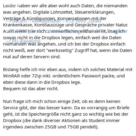
Regeln
Leider haben wir alle aber wohl auch Daten, die niemanden
was angehen. Digitale Lohnzettel, Steuererklärungen,
Verträge & Kündigungen, Konversationen mit der
Podcast
RAMageddon
RTX 5000 „Deals“
Krankenkasse, Kontoauszüge und Gespräche privater Natur.
Auch wenn hier nichts verwerfliches enthalten ist, mag ich
RX 9000 „Deals“
Ideale Gaming-PCs
GPU-Rangliste
sowas nicht in die Dropbox legen, einfach weil die Daten
CPU-Rangliste
niemanden was angehen, und ich bei der Dropbox einfach
nicht weiß, wer dort "werksseitig" Zugriff hat, wenn die Daten
mal auf deren Servern sind.
Bislang helfe ich mir eben aus, indem ich solches Material mit
WinRAR oder 7Zip inkl. ordentlichem Passwort packe, und
eben diese dann in die Dropbox lege.
Bequem ist das aber nicht.
Nun frage ich mich schon einige Zeit, ob es denn keinen
Service gibt, der das besser kann. Da es vorrangig um Briefe
geht, ist die Speichergröße nicht ganz so wichtig wie bei der
Dropbox (die dank diverser Aktionen als Student immer
irgendwo zwischen 25GB und 75GB pendelt).