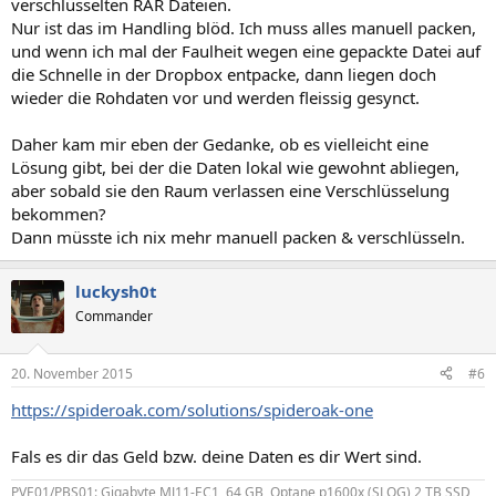
verschlüsselten RAR Dateien.
Nur ist das im Handling blöd. Ich muss alles manuell packen,
und wenn ich mal der Faulheit wegen eine gepackte Datei auf
die Schnelle in der Dropbox entpacke, dann liegen doch
wieder die Rohdaten vor und werden fleissig gesynct.
Daher kam mir eben der Gedanke, ob es vielleicht eine
Lösung gibt, bei der die Daten lokal wie gewohnt abliegen,
aber sobald sie den Raum verlassen eine Verschlüsselung
bekommen?
Dann müsste ich nix mehr manuell packen & verschlüsseln.
luckysh0t
Commander
20. November 2015
#6
https://spideroak.com/solutions/spideroak-one
Fals es dir das Geld bzw. deine Daten es dir Wert sind.
PVE01/PBS01: Gigabyte MJ11-EC1, 64 GB, Optane p1600x (SLOG),2 TB SSD