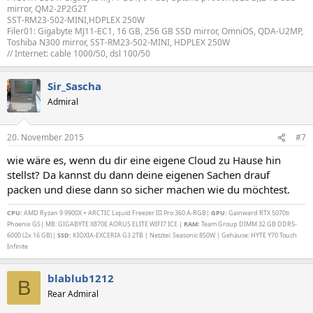
mirror, QM2-2P2G2T
SST-RM23-502-MINI,HDPLEX 250W
Filer01: Gigabyte MJ11-EC1, 16 GB, 256 GB SSD mirror, OmniOS, QDA-U2MP,
Toshiba N300 mirror, SST-RM23-502-MINI, HDPLEX 250W
// Internet: cable 1000/50, dsl 100/50
Sir_Sascha
Admiral
20. November 2015
#7
wie wäre es, wenn du dir eine eigene Cloud zu Hause hin
stellst? Da kannst du dann deine eigenen Sachen drauf
packen und diese dann so sicher machen wie du möchtest.
CPU:
AMD Ryzan 9 9900X + ARCTIC Liquid Freezer III Pro 360 A-RGB|
GPU:
Gainward RTX 5070ti
Phoenix GS| MB: GIGABYTE X870E AORUS ELITE WIFI7 ICE |
RAM:
Team Group DIMM 32 GB DDR5-
6000 (2x 16 GB)|
SSD:
KIOXIA-EXCERIA G3 2TB | Netztei: Seasonic 850W | Gehäuse: HYTE Y70 Touch
Infinite
blablub1212
B
Rear Admiral