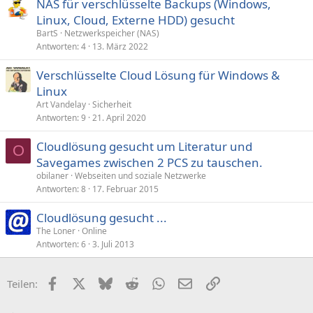
NAS für verschlüsselte Backups (Windows,
Linux, Cloud, Externe HDD) gesucht
BartS
Netzwerkspeicher (NAS)
Antworten
4
13. März 2022
Verschlüsselte Cloud Lösung für Windows &
Linux
Art Vandelay
Sicherheit
Antworten
9
21. April 2020
Cloudlösung gesucht um Literatur und
O
Savegames zwischen 2 PCS zu tauschen.
obilaner
Webseiten und soziale Netzwerke
Antworten
8
17. Februar 2015
Cloudlösung gesucht ...
The Loner
Online
Antworten
6
3. Juli 2013
Facebook
X (Twitter)
Bluesky
Reddit
WhatsApp
E-Mail
Link
Teilen: