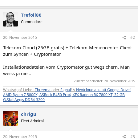
Trefoil80
Commodore
20. November 2015
#2
Telekom-Cloud (25GB gratis) + Telekom-Mediencenter-Client
zum Syncen + Cryptomator.
Installationsdateien vom Cryptomator gut wegsichern. Man
weiss ja nie...
Zuletzt bearbeitet:
20. November 2015
WhatsApp? Lieber
Threema
oder
Signal
! //
Nextcloud anstatt Google Drive!
AMD Ryzen 7 5800X, ASRock B450 Pro4, XFX Radeon RX 7800 XT, 32 GB
G.Skill Aegis DDR4-3200
chrigu
Fleet Admiral
20. November 2015
#3