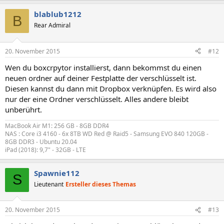
blablub1212
B
Rear Admiral
20. November 2015
#12
Wen du boxcrpytor installierst, dann bekommst du einen
neuen ordner auf deiner Festplatte der verschlüsselt ist.
Diesen kannst du dann mit Dropbox verknüpfen. Es wird also
nur der eine Ordner verschlüsselt. Alles andere bleibt
unberührt.
MacBook Air M1: 256 GB - 8GB DDR4
NAS : Core i3 4160 - 6x 8TB WD Red @ Raid5 - Samsung EVO 840 120GB -
8GB DDR3 - Ubuntu 20.04
iPad (2018): 9,7" - 32GB - LTE
Spawnie112
S
Lieutenant
Ersteller dieses Themas
20. November 2015
#13