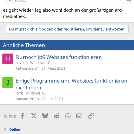
11. April 2022
#8
es geht wieder, lag also wohl doch an der großartigen ard-
mediathek.
Du musst dich einloggen oder registrieren, um hier zu antworten.
Ähnliche Themen
Nurnoch ip6 Websites funktionieren
H
havusb
Windows 10
Antworten
31
21. März 2021
Einige Programme und Websites funktionieren
J
nicht mehr
jtkrk
Windows 10
Antworten
13
27. Juni 2020
Facebook
X (Twitter)
Bluesky
Reddit
WhatsApp
E-Mail
Link
Teilen:
Online