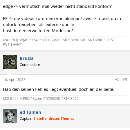
edge -> vermutlich mal wieder nicht standard konform
FF -> die videos kommem von akamai / aws -> musst du in
ublock freigeben. als externe quelle
hast du den erweiterten Modus an?
X5O!P%@AP[4\PZX54(P^)7CC)7}$EICAR-STANDARD-ANTIVIRUS-TEST-
FILE!$H+H*
Bruzla
Commodore
10. April 2022
#5
Hab den selben Fehler, liegt eventuell doch an der Seite.
MSI B550-A PRO / Ryzen 7 5700X3D / RTX 3070
ed_lumen
Captain
Ersteller dieses Themas