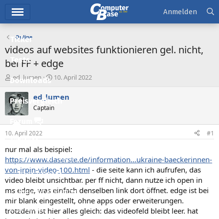
Hauptmenü
Anmelden
Online
Ticker
videos auf websites funktionieren gel. nicht,
Tests
bei FF + edge
E
E
ed_lumen
10. April 2022
Downloads
r
r
s
s
ed_lumen
Preisvergleich
t
t
Captain
e
e
l
l
Forum
l
l
10. April 2022
#1
e
t
Aktuelles
r
a
nur mal als beispiel:
m
Empfohlene Inhalte
https://www.daserste.de/information...ukraine-baeckerinnen-
von-irpin-video-100.html
- die seite kann ich aufrufen, das
Neue Beiträge
video bleibt unsichtbar. per ff nicht, dann nutze ich open in
ms edge, was einfach denselben link dort öffnet. edge ist bei
Neueste Aktivitäten
mir blank eingestellt, ohne apps oder erweiterungen.
Leserartikel
trotzdem ist hier alles gleich: das videofeld bleibt leer. hat