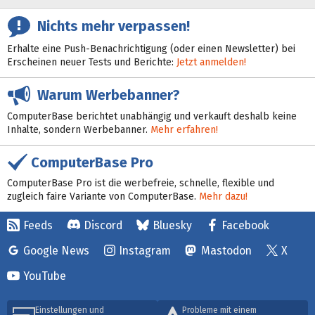
Nichts mehr verpassen!
Erhalte eine Push-Benachrichtigung (oder einen Newsletter) bei
Erscheinen neuer Tests und Berichte:
Jetzt anmelden!
Warum Werbebanner?
ComputerBase berichtet unabhängig und verkauft deshalb keine
Inhalte, sondern Werbebanner.
Mehr erfahren!
ComputerBase Pro
ComputerBase Pro ist die werbefreie, schnelle, flexible und
zugleich faire Variante von ComputerBase.
Mehr dazu!
Feeds
Discord
Bluesky
Facebook
Google News
Instagram
Mastodon
X
YouTube
Einstellungen und
Probleme mit einem