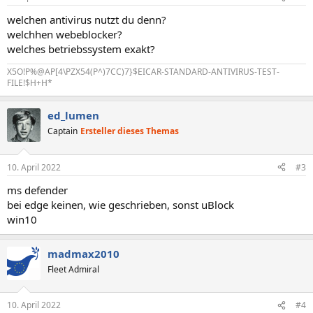
welchen antivirus nutzt du denn?
welchhen webeblocker?
welches betriebssystem exakt?
X5O!P%@AP[4\PZX54(P^)7CC)7}$EICAR-STANDARD-ANTIVIRUS-TEST-
FILE!$H+H*
ed_lumen
Captain
Ersteller dieses Themas
10. April 2022
#3
ms defender
bei edge keinen, wie geschrieben, sonst uBlock
win10
madmax2010
Fleet Admiral
10. April 2022
#4