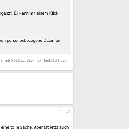
rgänzt. Er kann mit einem Klick
nnen personen­bezogene Daten an
r mit 5 SSDs.....BEST : 3x ThinkPad T 500
#2
ine tolle Sache, aber ist jetzt auch