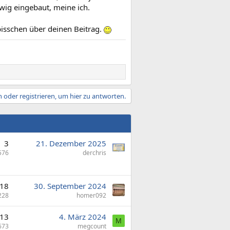
wig eingebaut, meine ich.
 bisschen über deinen Beitrag.
 oder registrieren, um hier zu antworten.
3
21. Dezember 2025
576
derchris
18
30. September 2024
228
homer092
13
4. März 2024
M
673
megcount