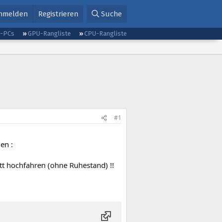
nmelden
Registrieren
Suche
g-PCs
GPU-Rangliste
CPU-Rangliste
#1
len :
t hochfahren (ohne Ruhestand) !!