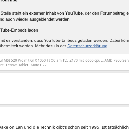
Stelle steht ein externer Inhalt von
YouTube
, der den Forumbeitrag e
nd auch wieder ausgeblendet werden.
Tube-Embeds laden
amit einverstanden, dass YouTube-Embeds geladen werden. Dabei kö
bermittelt werden. Mehr dazu in der
Datenschutzerklärung
.
f MSI 520 Pro mit GTX 1050 TI OC am TV.. .Z170 mit i6600 cpu ....AMD 7800 Serve
nt...Lenova Tablet...Moto G22...
ake on Lan und die Technik gibt's schon seit 1995. Ist tatsächlich e