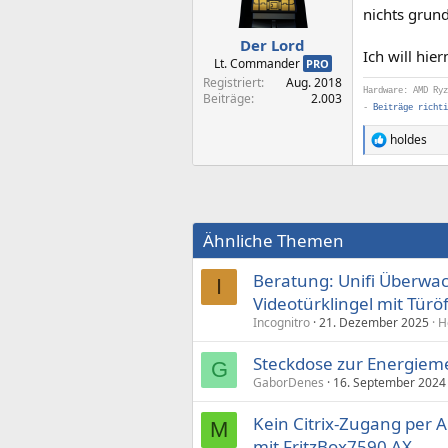
nichts grun
Der Lord
Ich will hie
Lt. Commander
PRO
Registriert
Aug. 2018
Hardware: AMD Ryz
Beiträge
2.003
-
Beiträge richti
holdes
R
e
a
k
t
i
Ähnliche Themen
o
n
e
Beratung: Unifi Überw
I
n
Videotürklingel mit Tür
:
Incognitro
21. Dezember 2025
H
Steckdose zur Energiem
G
GaborDenes
16. September 2024
Kein Citrix-Zugang per A
M
mit FritzBox7590 AX