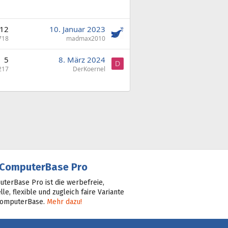
12
10. Januar 2023
718
madmax2010
5
8. März 2024
D
217
DerKoernel
ComputerBase Pro
terBase Pro ist die werbefreie,
lle, flexible und zugleich faire Variante
ComputerBase.
Mehr dazu!