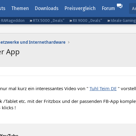
sts
Themen
Downloads
Preisvergleich
Forum
A
RAMageddon
RTX 5000 „Deals“
RX 9000 „Deals“
Ideale Gamin
etzwerke und Internethardware
er App
nur mal kurz ein interessantes Video von "
Tuhl Teim DE
" vorstel
 /Tablet etc. mit der Fritzbox und der passenden FB-App komplet
klicks !
YouTube