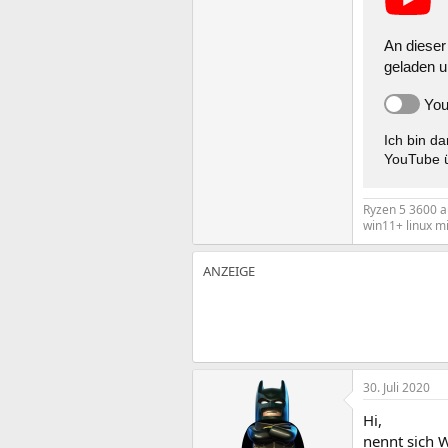
An dieser 
geladen u
You
Ich bin d
YouTube ü
Ryzen 5 3600 au
win11+ linux mi
30. Juli 2020
Hi,
nennt sich W