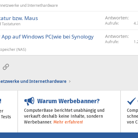
netzwerke und Internethardware
statur bzw. Maus
Antworten
Aufrufe
4.
 Tastaturen
 App auf Windows PC(wie bei Synology
Antworten
Aufrufe
1.
speicher (NAS)
sApp
E-Mail
Link
etzwerke und Internethardware
Warum Werbebanner?
!
ComputerBase berichtet unabhängig und
Compu
er
verkauft deshalb keine Inhalte, sondern
schne
 Tests
Werbebanner.
Mehr erfahren!
von 