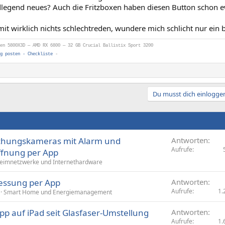
dlegend neues? Auch die Fritzboxen haben diesen Button schon e
rmit wirklich nichts schlechtreden, wundere mich schlicht nur ein
en 5800X3D — AMD RX 6800 — 32 GB Crucial Ballistix Sport 3200
g posten - Checkliste
-
Du musst dich einloggen
achungskameras mit Alarm und
Antworten
Aufrufe
öffnung per App
eimnetzwerke und Internethardware
essung per App
Antworten
Aufrufe
1.
Smart Home und Energiemanagement
pp auf iPad seit Glasfaser-Umstellung
Antworten
Aufrufe
1.