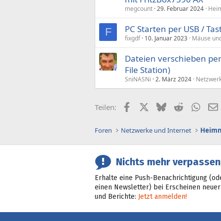
megcount
29. Februar 2024
Heim
PC Starten per USB / Ta
F
fixgdf
10. Januar 2023
Mäuse und
Dateien verschieben per
File Station)
SniNASNi
2. März 2024
Netzwerk
Facebook
X (Twitter)
Bluesky
Reddit
What
Teilen:
Foren
Netzwerke und Internet
Heimn
Nichts mehr verpassen
Erhalte eine Push-Benachrichtigung (od
einen Newsletter) bei Erscheinen neuer
und Berichte:
Jetzt anmelden!