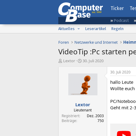
Ticker
Te
Podcast
Aktuelles
Leserartikel
Regeln
Foren
Netzwerke und Internet
Heimn
VideoTip :Pc starten p
E
E
Lextor
30. Juli 2020
r
r
s
s
30. Juli 2020
t
t
hallo Leute
e
e
l
l
Wollte euch 
l
l
e
t
PC/Notebook
Lextor
r
a
Geht mit 2-3 
m
Lieutenant
Registriert
Dez. 2003
Beiträge
750