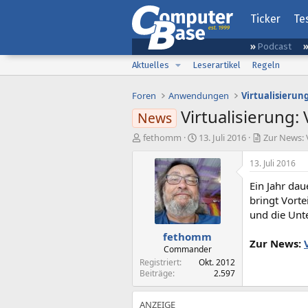
Ticker
Te
Podcast
Aktuelles
Leserartikel
Regeln
Foren
Anwendungen
Virtualisierun
Virtualisierung:
News
E
E
fethomm
13. Juli 2016
Zur News: V
r
r
s
s
13. Juli 2016
t
t
Ein Jahr dau
e
e
l
l
bringt Vort
l
l
und die Unt
e
t
fethomm
r
a
Zur News:
m
Commander
Registriert
Okt. 2012
Beiträge
2.597