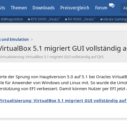
sts
Themen
Downloads
Preisvergleich
Forum
A
RAMageddon
RTX 5000 „Deals“
RX 9000 „Deals“
Ideale Gamin
g und Emulation
 VirtualBox 5.1 migriert GUI vollständig 
irtualisierung: VirtualBox 5.1 migriert GUI vollständig auf Qt5
erte der Sprung von Hauptversion 5.0 auf 5.1 bei Oracles Virtual
eile für Anwender von Windows und Linux mit. So wurde die Umst
erstützung von EFI verbessert. Damit können Nutzer per EFI jetz
Virtualisierung: VirtualBox 5.1 migriert GUI vollständig auf