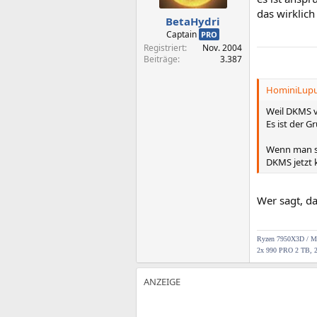
das wirklich
BetaHydri
Captain
PRO
Registriert
Nov. 2004
Beiträge
3.387
HominiLupus
Weil DKMS v
Es ist der G
Wenn man so
DKMS jetzt 
Wer sagt, da
Ryzen 7950X3D / MS
2x 990 PRO 2 TB, 2