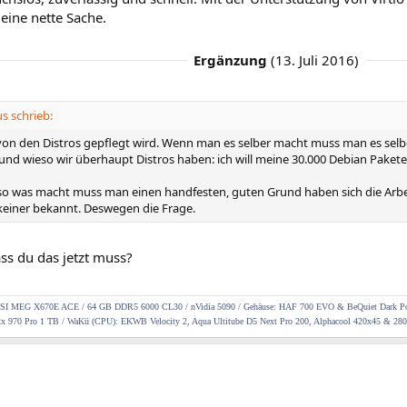
 eine nette Sache.
Ergänzung
(
13. Juli 2016
)
 schrieb:
on den Distros gepflegt wird. Wenn man es selber macht muss man es selb
rund wieso wir überhaupt Distros haben: ich will meine 30.000 Debian Pakete 
 was macht muss man einen handfesten, guten Grund haben sich die Arbeit
keiner bekannt. Deswegen die Frage.
ss du das jetzt muss?
I MEG X670E ACE / 64 GB DDR5 6000 CL30 / nVidia 5090 / Gehäuse: HAF 700 EVO & BeQuiet Dark Pow
x 970 Pro 1 TB / WaKü (CPU): EKWB Velocity 2, Aqua Ultitube D5 Next Pro 200, Alphacool 420x45 & 280