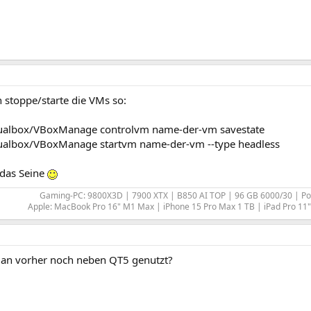
h stoppe/starte die VMs so:
rtualbox/VBoxManage controlvm name-der-vm savestate
rtualbox/VBoxManage startvm name-der-vm --type headless
das Seine
Gaming-PC: 9800X3D | 7900 XTX | B850 AI TOP | 96 GB 6000/30 | P
Apple: MacBook Pro 16" M1 Max | iPhone 15 Pro Max 1 TB | iPad Pro 11" 
an vorher noch neben QT5 genutzt?