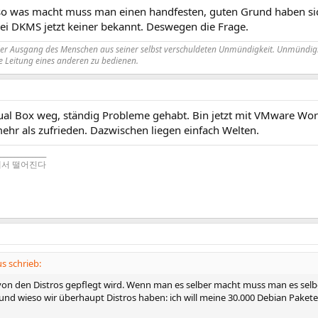
 was macht muss man einen handfesten, guten Grund haben sich 
ei DKMS jetzt keiner bekannt. Deswegen die Frage.
der Ausgang des Menschen aus seiner selbst verschuldeten Unmündigkeit. Unmündigk
 Leitung eines anderen zu bedienen.
ual Box weg, ständig Probleme gehabt. Bin jetzt mit VMware Work
ehr als zufrieden. Dazwischen liegen einfach Welten.
_____________
에서 떨어진다
 schrieb:
on den Distros gepflegt wird. Wenn man es selber macht muss man es selb
rund wieso wir überhaupt Distros haben: ich will meine 30.000 Debian Pakete 