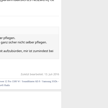
er pflegen.
ganz sicher nicht selber pflegen.
 aufzubürden, mir ist zumindest bei
Zuletzt bearbeitet:
13. Juli 2016
er 12 Pro 1500 W / Soundblaster AE-9 /
Samsung SSDs -
x45 Radis