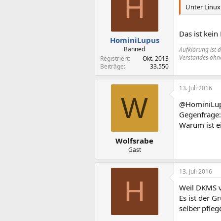
H
Unter Linux
Das ist kein
HominiLupus
Banned
Aufklärung ist 
Verstandes ohne
Registriert
Okt. 2013
Beiträge
33.550
13. Juli 2016
W
@HominiLu
Gegenfrage:
Warum ist ei
Wolfsrabe
Gast
13. Juli 2016
H
Weil DKMS v
Es ist der G
selber pfleg