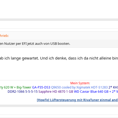
hrieb:
n Nutzer per EFI jetzt auch von USB booten.
ab ich lange gewartet. Und ich denke, dass ich da nicht alleine bi
Mein System
:
ty 620 W + Big-Tower
GA-P35-DS3
Q9650 cooled by Xigmatek HDT-S1283
2* KH
DDR2-1066 5-5-5-15
Sapphire HD 4870 1 GB
WD Caviar Blue 640 GB + 2*
[HowTo] Lüftersteuerung mit RivaTuner einmal an