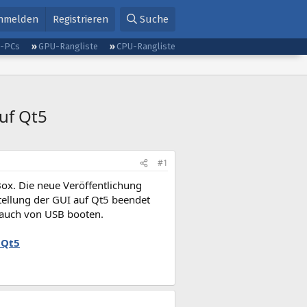
nmelden
Registrieren
Suche
g-PCs
GPU-Rangliste
CPU-Rangliste
auf Qt5
#1
Box. Die neue Veröffentlichung
ellung der GUI auf Qt5 beendet
t auch von USB booten.
 Qt5