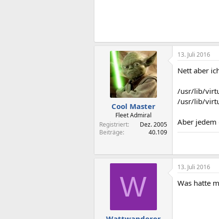
13. Juli 2016
Nett aber ic
/usr/lib/vi
/usr/lib/vi
Cool Master
Fleet Admiral
Aber jedem 
Registriert
Dez. 2005
Beiträge
40.109
13. Juli 2016
W
Was hatte m
Wattwanderer