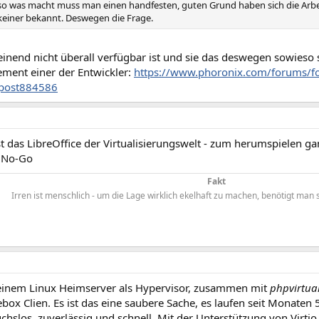
 was macht muss man einen handfesten, guten Grund haben sich die Arbeit
keiner bekannt. Deswegen die Frage.
inend nicht überall verfügbar ist und sie das deswegen sowieso 
ement einer der Entwickler:
https://www.phoronix.com/forums/for..
post884586
st das LibreOffice der Virtualisierungswelt - zum herumspielen ga
n No-Go
Fakt
Irren ist menschlich - um die Lage wirklich ekelhaft zu machen, benötigt ma
einem Linux Heimserver als Hypervisor, zusammen mit
phpvirtua
x Clien. Es ist das eine saubere Sache, es laufen seit Monaten 
uchslos, zuverlässig und schnell. Mit der Unterstützung von Virtio 