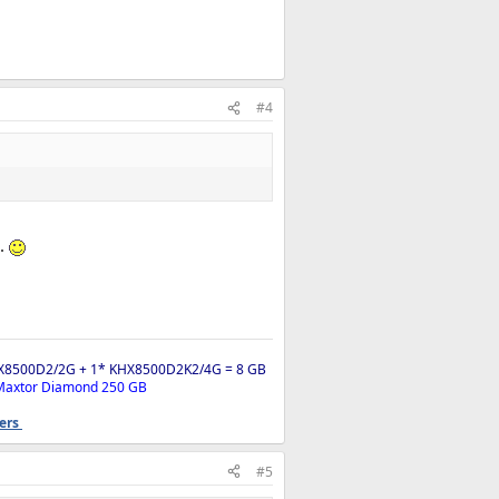
#4
n.
X8500D2/2G + 1* KHX8500D2K2/4G = 8 GB
 Maxtor Diamond 250 GB
ders
#5