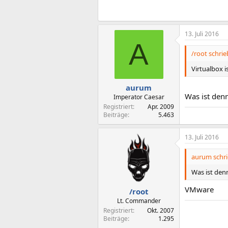
13. Juli 2016
A
/root schrie
Virtualbox i
aurum
Was ist denn
Imperator Caesar
Registriert
Apr. 2009
……
Beiträge
5.463
13. Juli 2016
aurum schri
Was ist denn
VMware
/root
Lt. Commander
Registriert
Okt. 2007
Beiträge
1.295