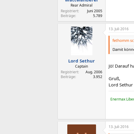
Rear Admiral
Registriert
Juni 2005
Beiträge
5.789
13. Juli 2016
fethomm sc
Damit könne
Lord Sethur
Jö! Darauf h
Captain
Registriert
Aug. 2006
Beiträge
3.952
Gruß,
Lord Sethur
Enermax Liber
13. Juli 2016