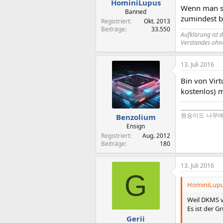
HominiLupus
Wenn man so
Banned
zumindest b
Registriert
Okt. 2013
Beiträge
33.550
Aufklärung ist 
Verstandes ohne
13. Juli 2016
Bin von Virt
kostenlos) m
_________________
원숭이도 나무
Benzolium
Ensign
Registriert
Aug. 2012
Beiträge
180
13. Juli 2016
G
HominiLupus
Weil DKMS v
Es ist der G
Gerii