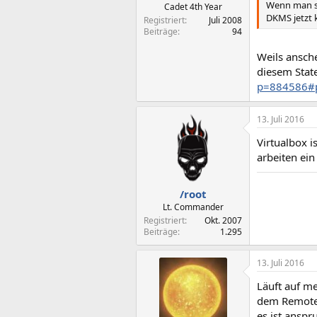
Wenn man so
Cadet 4th Year
DKMS jetzt 
Registriert
Juli 2008
Beiträge
94
Weils ansche
diesem Stat
p=884586#
13. Juli 2016
Virtualbox i
arbeiten ei
/root
Lt. Commander
Registriert
Okt. 2007
Beiträge
1.295
13. Juli 2016
Läuft auf m
dem Remotebo
es ist anspr