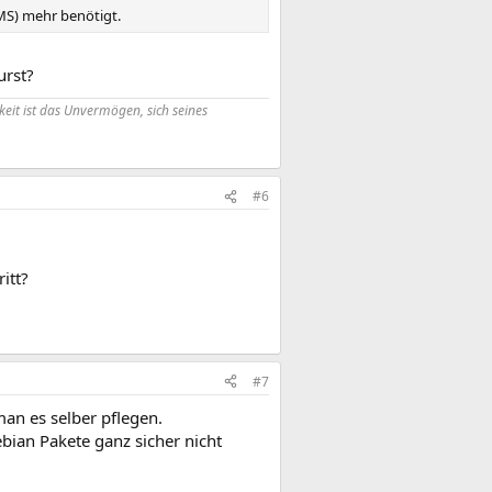
MS) mehr benötigt.
urst?
eit ist das Unvermögen, sich seines
#6
itt?
#7
an es selber pflegen.
bian Pakete ganz sicher nicht