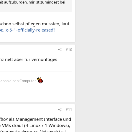
 aufzubürden, mir ist zumindest bei
schon selbst pflegen mussten, laut
.x-5-1-officially-released?
#10
nz nett aber für vernünftiges
n schon einen Computer
#11
lbox
als Management Interface und
5 VMs drauf (4 Linux / 1 Windows),
(paravirtualisiertes Netzwerk) ist