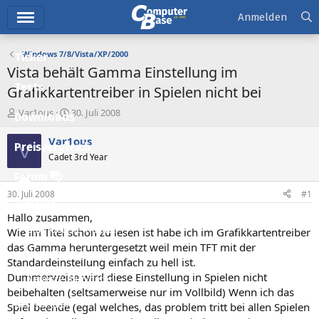
Hauptmenü
Anmelden
Windows 7/8/Vista/XP/2000
Ticker
Vista behält Gamma Einstellung im
Tests
Grafikkartentreiber in Spielen nicht bei
E
E
Var1ous
30. Juli 2008
Downloads
r
r
s
s
Var1ous
V
Preisvergleich
t
t
Cadet 3rd Year
e
e
l
l
Forum
l
l
30. Juli 2008
#1
e
t
Aktuelles
r
a
Hallo zusammen,
m
Empfohlene Inhalte
Wie im Titel schon zu lesen ist habe ich im Grafikkartentreiber
das Gamma heruntergesetzt weil mein TFT mit der
Neue Beiträge
Standardeinstellung einfach zu hell ist.
Dummerweise wird diese Einstellung in Spielen nicht
Neueste Aktivitäten
beibehalten (seltsamerweise nur im Vollbild) Wenn ich das
Leserartikel
Spiel beende (egal welches, das problem tritt bei allen Spielen