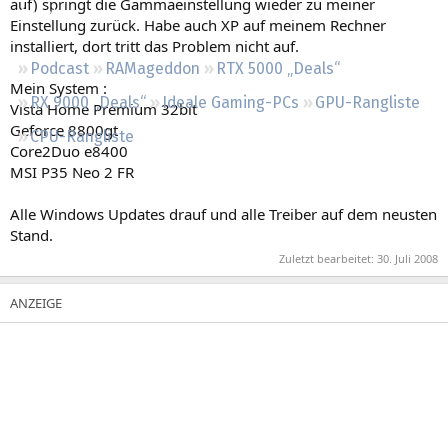
auf) springt die Gammaeinstellung wieder zu meiner
Regeln
Einstellung zurück. Habe auch XP auf meinem Rechner
installiert, dort tritt das Problem nicht auf.
Podcast
RAMageddon
RTX 5000 „Deals“
Mein System :
RX 9000 „Deals“
Ideale Gaming-PCs
GPU-Rangliste
Vista Home Premium 32bit
Geforce 8800gt
CPU-Rangliste
Core2Duo e8400
MSI P35 Neo 2 FR
Alle Windows Updates drauf und alle Treiber auf dem neusten
Stand.
Zuletzt bearbeitet:
30. Juli 2008