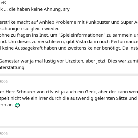
ieß.
k ... die haben keine Ahnung. sry
erstrike macht auf Anhieb Probleme mit Punkbuster und Super A
schönigen sie gleich wieder.
 ohne zu fragen ins Inet, um "Spieleinformationen" zu sammeln un
d. Um dieses zu verschleiern, gibt Vista dann noch Performance 
 keine Aussagekraft haben und zweitens keiner benötigt. Da install
amestar war ja mal lustig vor Urzeiten, aber jetzt. Dies war zumi
terstattung.
2006
er Herr Schnurer von cttv ist ja auch ein Geek, aber der kann wen
spelt nicht wie ein irrer durch die auswendig gelernten Sätze und
ern an.
2006