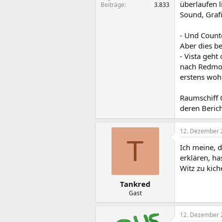
überlaufen l
Beiträge
3.833
Sound, Grafi
- Und Count
Aber dies be
- Vista geht
nach Redmon
erstens wohl
Raumschiff G
deren Berich
12. Dezember 
T
Ich meine, d
erklären, ha
Witz zu kich
Tankred
Gast
12. Dezember 