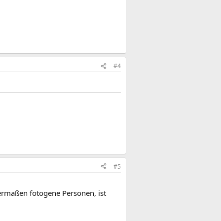
#4
#5
germaßen fotogene Personen, ist