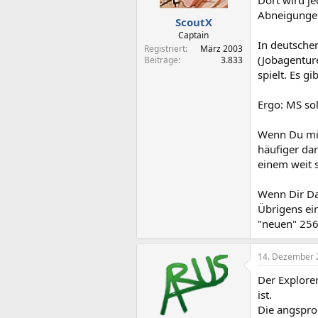
Abneigungen
ScoutX
Captain
In deutschen
Registriert
März 2003
(Jobagentur
Beiträge
3.833
spielt. Es g
Ergo: MS sol
Wenn Du mir 
häufiger da
einem weit 
Wenn Dir Dat
Übrigens ein
"neuen" 256x
14. Dezember 
Der Explorer
ist.
Die angspro