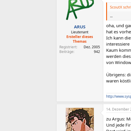
ScoutX schr
...
oha, und ga
ARUS
hat es vorhe
Lieutenant
Ersteller dieses
Ich kann di
Themas
interessiere 
Registriert
Dez. 2005
Kaum kommen
Beiträge
942
werden diese
von Windows
Übrigens: di
waren köstli
http://www.sys
14. Dezember 
zu Argus: Mi
Und jede Fi
Dort wird je