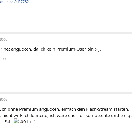
profile.de/id27732
2006
r net angucken, da ich kein Premium-User bin :-( ...
lubb
2006
ch ohne Premium angucken, einfach den Flash-Stream starten.
gs nicht wirklich lohnend, ich wäre eher für kompetente und eini
er Fall.