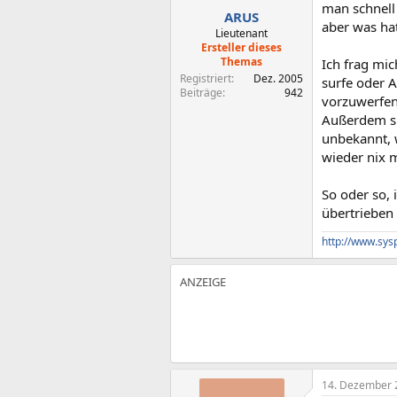
man schnell
ARUS
aber was ha
Lieutenant
Ersteller dieses
Themas
Ich frag mic
Registriert
Dez. 2005
surfe oder A
Beiträge
942
vorzuwerfen,
Außerdem si
unbekannt, 
wieder nix m
So oder so,
übertrieben 
http://www.sys
14. Dezember 