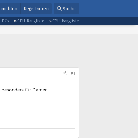
nmelden
Registrieren
Suche
g-PCs
GPU-Rangliste
CPU-Rangliste
#1
, besonders für Gamer.