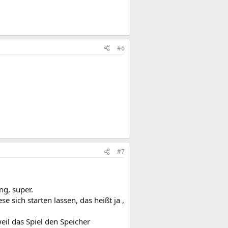
#6
#7
ng, super.
e sich starten lassen, das heißt ja ,
eil das Spiel den Speicher