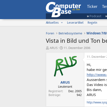
Ticker
Te
Podcast
Aktuelles
Leserartikel
Regeln
Foren
Betriebssysteme
Windows 7/8/
Vista in Bild und Ton b
E
E
ARUS
11. Dezember 2006
r
r
s
s
11. Dezember 
t
t
Hi,
e
e
l
l
habe mir ge
l
l
http://www
e
t
Ausserdem si
ARUS
r
a
Das Video is
m
Lieutenant
Bis dann,
Registriert
Dez. 2005
ARUS
Beiträge
942
http://www.sys