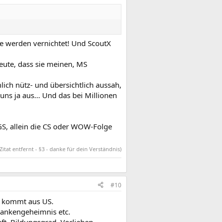
le werden vernichtet! Und ScoutX
eute, dass sie meinen, MS
ich nütz- und übersichtlich aussah,
ns ja aus... Und das bei Millionen
SGS, allein die CS oder WOW-Folge
Zitat entfernt - §3 - danke für dein Verständnis)
#10
MS kommt aus US.
Bankengeheimnis etc.
ft, Bildungsgrad, Vorlieben ,