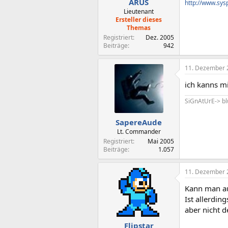
ARUS
http://www.sys
Lieutenant
Ersteller dieses
Themas
Registriert
Dez. 2005
Beiträge
942
11. Dezember 
ich kanns mi
SiGnAtUrE-> b
SapereAude
Lt. Commander
Registriert
Mai 2005
Beiträge
1.057
11. Dezember 
Kann man au
Ist allerdin
aber nicht d
Flipstar