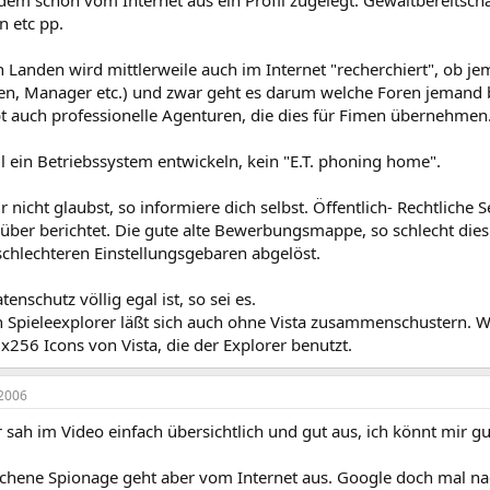
 etc pp.
 Landen wird mittlerweile auch im Internet "recherchiert", ob je
en, Manager etc.) und zwar geht es darum welche Foren jemand b
ibt auch professionelle Agenturen, die dies für Fimen übernehmen
l ein Betriebssystem entwickeln, kein "E.T. phoning home".
nicht glaubst, so informiere dich selbst. Öffentlich- Rechtlich
rüber berichtet. Die gute alte Bewerbungsmappe, so schlecht die
schlechteren Einstellungsgebaren abgelöst.
enschutz völlig egal ist, so sei es.
 Spieleexplorer läßt sich auch ohne Vista zusammenschustern. Was
256 Icons von Vista, die der Explorer benutzt.
2006
 sah im Video einfach übersichtlich und gut aus, ich könnt mir gut
chene Spionage geht aber vom Internet aus. Google doch mal n