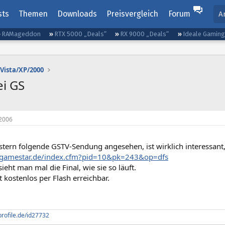
sts
Themen
Downloads
Preisvergleich
Forum
A
RAMageddon
RTX 5000 „Deals“
RX 9000 „Deals“
Ideale Gamin
Vista/XP/2000
ei GS
2006
stern folgende GSTV-Sendung angesehen, ist wirklich interessant
.gamestar.de/index.cfm?pid=10&pk=243&op=dfs
eht man mal die Final, wie sie so läuft.
t kostenlos per Flash erreichbar.
profile.de/id27732