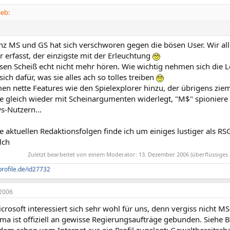
ieb:
nz MS und GS hat sich verschworen gegen die bösen User. Wir al
r erfasst, der einzigste mit der Erleuchtung
esen Scheiß echt nicht mehr hören. Wie wichtig nehmen sich die L
sich dafür, was sie alles ach so tolles treiben
 nette Features wie den Spielexplorer hinzu, der übrigens zieml
 gleich wieder mit Scheinargumenten widerlegt, "M$" spioniere u
-Nutzern...
e aktuellen Redaktionsfolgen finde ich um einiges lustiger als R
lch
Zuletzt bearbeitet von einem Moderator:
13. Dezember 2006
(überflüssiges 
profile.de/id27732
2006
crosoft interessiert sich sehr wohl für uns, denn vergiss nicht 
rma ist offiziell an gewisse Regierungsaufträge gebunden. Siehe 
dem schon vom Internet aus ein Profil zugelegt: Gewaltbereitscha