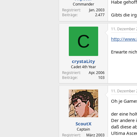
Habe gehoff
Commander
Registriert
Jan. 2003
Gibts die i
Beiträge
2.477
11. Dezember 
C
http://www.
Erwarte nich
crystaLity
Cadet 4th Year
Registriert
Apr. 2006
Beiträge
103
11. Dezember 
Oh je Games
der eine holt
Der andere i
ScoutX
daß diese ab
Captain
Ultima Ascen
Registriert
März 2003