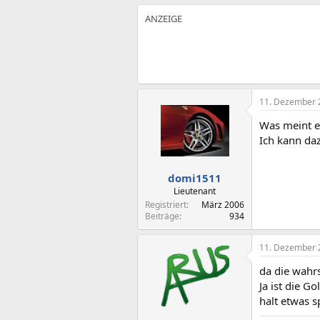
11. Dezember 
Was meint er
Ich kann daz
domi1511
Lieutenant
Registriert
März 2006
Beiträge
934
11. Dezember 
da die wahrs
Ja ist die G
halt etwas 