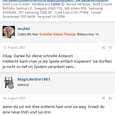
Die gesamtgesellschaftliche Bewusstlosigkeit - die Bananenrepublik
Intel Core I3 4340 - HD4600 mit
Lüfter
, Asrock H87pro4 , 16GB Crucial
Ballistix Tactical LP , Seagate SSHD 1TB , WD Green 4TB , Samsung
DVDRAM , TFT Samsung T260 26" , Case Lian Li PC-7FNW , Corsair
Accelerator SSD 60GB , be quiet! L8-350W
mukki
Cadet 4th Year
Ersteller dieses Themas
🎅Rätsel-Elite ’19
13. August 2007
#3
Okay, Danke für deine schnelle Antwort.
Vielleicht kann man ja die Spiele einfach kopieren? Sie dürften
ja nicht so tief im System verankert sein...
MagicAndre1981
Admiral
14. August 2007
#4
wenn du sie mit Vlite entfernt hast sind sie weg. Erstell dir
eine neue DVD und sie drin