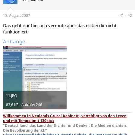
13. August 2007
#2
Das geht nur hier, ich vermute aber das es bei dir nicht
funktioniert.
Anhänge
11.JPG
83,6 KB · Aufrufe: 246
Willkommen in Neulands Grusel-Kabinett , verteidigt von den Leyen
und mit Tempolimit 130kb/s
"Deutschland ,das Land der Dichter und Denker: Die Medien dichten.
Die Bevölkerung denkt."