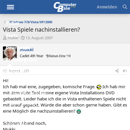
Hauptmenü
Anmelden
Windows 7/8/Vista/XP/2000
Ticker
Vista Spiele nachinstallieren?
Tests
E
E
mukki
13. August 2007
r
r
Downloads
s
s
mukki
t
t
Cadet 4th Year
🎅Rätsel-Elite ’19
e
e
Preisvergleich
l
l
l
l
13. August 2007
#1
Forum
e
t
r
a
Hi!
Aktuelles
m
Ich hab mal eine, zugegeben, komische Frage.
Ich hab mir
mit dem vLite Tool meine eigene Vista Installations DVD
Empfohlene Inhalte
gebastelt. Leider habe ich die in Vista enthaltenen Spiele nicht
Neue Beiträge
mit drauf gepackt. Würde die aber schon gerne haben. Gibt es
eine Möglich die nachzuinstallieren?
Neueste Aktivitäten
Schönen Abend noch,
Leserartikel
Mukki