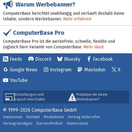
Warum Werbebanner?
ComputerBase berichtet unabhängig und verkauft deshalb keine
Inhalte, sondern Werbebanner.
Mehr erfahren!
ComputerBase Pro
ComputerBase Pro ist die werbefreie, schnelle, flexible und
zugleich faire Variante von ComputerBase.
Mehr dazu!
Feeds
Discord
Bluesky
Facebook
Google News
Instagram
Mastodon
X
YouTube
Einstellungen und
Probleme mit einem
Layout-Umschalter
Werbebanner?
© 1999–2026 ComputerBase GmbH
Impressum
Kontakt
Mediadaten
Vertrag widerrufen
Vertrag kündigen
Barrierefreiheit
Datenschutz