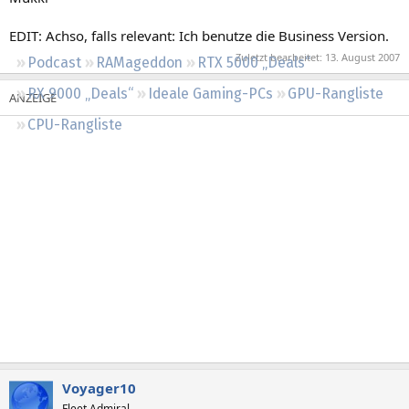
Regeln
EDIT: Achso, falls relevant: Ich benutze die Business Version.
Zuletzt bearbeitet:
13. August 2007
Podcast
RAMageddon
RTX 5000 „Deals“
RX 9000 „Deals“
Ideale Gaming-PCs
GPU-Rangliste
CPU-Rangliste
Voyager10
Fleet Admiral