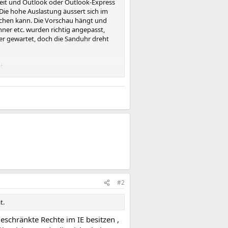
keit und Outlook oder Outlook-Express
Die hohe Auslastung äussert sich im
achen kann. Die Vorschau hängt und
nner etc. wurden richtig angepasst,
er gewartet, doch die Sanduhr dreht
t.
s\P3P\History" /F
[ENTER]
halten.
P3P\History"
[ENTER]
ngs\ZoneMap\Domains" /F
[ENTER]
alten.
#2
s\ZoneMap\Domains"
[ENTER]
t.
eschränkte Rechte im IE besitzen ,