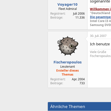
sogenannte S
Tipp: Am ein
Voyager10
In den Regi
Fleet Admiral
Willkommen in
hunderte vo
"Deutschland 
Registriert
Juli 2006
Cookies ange
Die gesamtges
Beiträge
11.336
mit P3P-Date
Intel Core I3 
Website sam
Samsung DVDRA
Weitere Inf
Von Zeit zu 
30. Juli 2007
Das E-Mail 
Ich benutze 
Microsoft H
Viele Grüße
Quelle:
http
Fischeropoulos
Fischeropoulos
Lieutenant
Ersteller dieses
Themas
Registriert
Apr. 2004
Beiträge
733
Ähnliche Themen