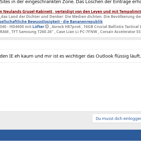
ites in der eingeschränkten Zone. Das Löschen der Einträge erhöh
fachsten ist es, die Zeile zu kopieren und unter "Ausführen" einzufügen.
stryzweigen sind alle nur erdenklichen Internetseiten gespeichert. Durch 
 Neulands Grusel-Kabinett , verteidigt von den Leyen und mit Tempolimit
n gespeicherten alten Webseiten (History/Domains) von der Registry bereini
,das Land der Dichter und Denker: Die Medien dichten. Die Bevölkerung de
legt hat. Im IE Menü "Ansicht" - Datenschutzbericht (Datenschutzrichtlinie) 
ellschaftliche Bewusstlosigkeit - die Bananenrepublik
nschutzrichtlinien zu sehen. Die Datenschutzrichtlinie einer Website legt f
4340 - HD4600 mit
Lüfter
, Asrock H87pro4 , 16GB Crucial Ballistix Tactical
melt, an wen die Informationen weitergegeben und wie sie genutzt werden 
M , TFT Samsung T260 26" , Case Lian Li PC-7FNW , Corsair Accelerator SS
ormationen: Überprüfen der Datenschutzrichtlinien einer Website.
Zeit sollte also die Registry von "History" und "Domains" bereinigt werden.
Programm sollte dann wie geschmiert wieder laufen.
den IE eh kaum und mir ist es wichtiger das Outlook flüssig läuft
ilfe & Support
302831
://www.php-developer-blog.de
Du musst dich einloggen