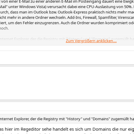
 von einer E-Mail zu einer anderen E-Mail im Posteingang dauert eine Ewig
ail" unter Windows Vista) verursacht dabei eine CPU-Auslastung von 50%. 
urch, dass man im Outlook bzw. Outlook-Express praktisch nichts mehr m
ht mehr in andere Ordner wechseln. Add-Ins, Firewall, Spamfilter, Virensca
viert, um den Fehler einzugrenzen. Auch die Ordner wurden komprimiert od
noch.
Internet Explorer, der die Registry mit "History" und "Domains" zugemüllt ha
Zum Vergrößern anklicken....
rogramm schliessen.
ühren:
 "HKCU\Software\Microsoft\Windows\CurrentVersion\Internet Setting
 Schlüssel "History" in der Registry mitsamt seinen Unterschlüsseln und In
KCU\Software\Microsoft\Windows\CurrentVersion\Internet Settings\
lüssel "History" in der Registry wieder neu an ohne Unterschlüssel.
 "HKCU\Software\Microsoft\Windows\CurrentVersion\Internet Setti
Schlüssel "Domains" in der Registry mitsamt seinen Unterschlüsseln und Inh
HKCU\Software\Microsoft\Windows\CurrentVersion\Internet Setting
hlüssel "Domains" in der Registry wieder neu an ohne Unterschlüssel.
Internet Explorer, der die Registry mit "History" und "Domains" zugemüllt ha
r /f dient nur zur Unterdrückung der Bestätigungsabfrage (Y/N?).
as hier im Regeditor sehe handelt es sich um Domains die nur eig