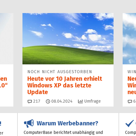
NOCH NICHT AUSGESTORBEN
WI
ien
Heute vor 10 Jahren erhielt
Ne
.0“
Windows XP das letzte
Wi
Update
ne
Kommentare
217
08.04.2024
Umfrage
6
Warum Werbebanner?
!
ComputerBase berichtet unabhängig und
Compu
er