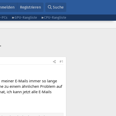
nmelden
Registrieren
Suche
g-PCs
GPU-Rangliste
CPU-Rangliste
.
#1
n meiner E-Mails immer so lange
uche zu einem ähnlichen Problem auf
, ich kann jetzt alle E-Mails