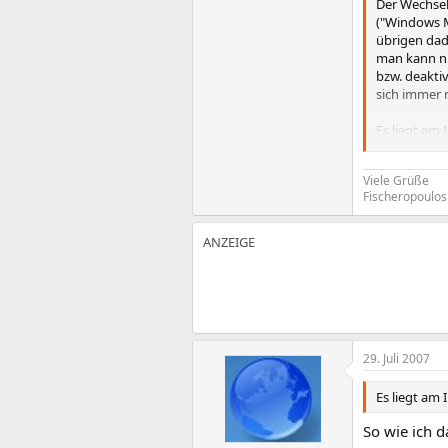
Der Wechsel
("Windows M
übrigen dad
man kann nic
bzw. deakti
sich immer 
Es liegt am 
Abhilfe:
Viele Grüße
Das Email P
Fischeropoulos
Start - Ausf
reg delete
Entfernt den
reg add "H
Legt den Sch
reg delete
Löscht den 
29. Juli 2007
reg add "
Legt den Sc
Es liegt am 
Der Schalte
So wie ich d