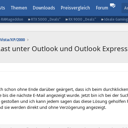
sts
Themen
Downloads
Preisvergleich
Forum
A
RAMageddon
RTX 5000 „Deals“
RX 9000 „Deals“
Ideale Gamin
Vista/XP/2000
Last unter Outlook und Outlook Express
ch schon ohne Ende darüber geärgert, dass ich beim durchklicke
 bis die nächste E-Mail angezeigt wurde. Jetzt bin ich bei der S
gestoßen und ich kann jedem sagen das diese Lösung geholfen hat
nd sie werden direkt und ohne Verzögerung angezeigt.