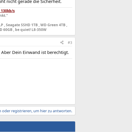
t nicht gerade die Sicherheit.
das Löschen und reformieren werden
 130kb/s
gt, die der Internet Explorer per
nkt."
- "Alle Websites" sind alle Webseiten
est, welche Art von Informationen die
 LP , Seagate SSHD 1TB , WD Green 4TB ,
soll.
D 60GB , be quiet! L8-350W
#3
. Aber Dein Einwand ist berechtigt.
 oder registrieren, um hier zu antworten.