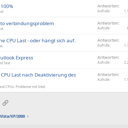
i 100%
Antworten
Aufrufe
1.
ext
nto verbindungsproblem
Antworten
Aufrufe
ext
e CPU Last - oder hängt sich auf.
Antworten
Aufrufe
1.
ia
Outlook Express
Antworten
Aufrufe
2.
nd Text
CPU Last nach Deaktivierung des
Antworten
Aufrufe
1.
nd CPUs: Probleme mit Intel
sApp
E-Mail
Link
Vista/XP/2000