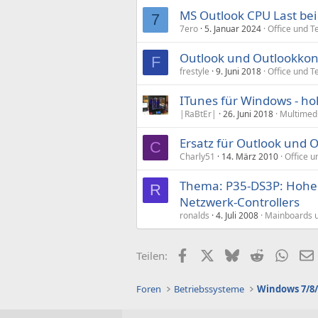
MS Outlook CPU Last be
7
7ero
5. Januar 2024
Office und T
Outlook und Outlookko
F
frestyle
9. Juni 2018
Office und T
ITunes für Windows - hoh
|RaBtEr|
26. Juni 2018
Multimed
Ersatz für Outlook und 
C
Charly51
14. März 2010
Office u
Thema: P35-DS3P: Hohe 
R
Netzwerk-Controllers
ronalds
4. Juli 2008
Mainboards u
Facebook
X (Twitter)
Bluesky
Reddit
What
Teilen:
Foren
Betriebssysteme
Windows 7/8/