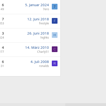
6
5. Januar 2024
7
149
7ero
7
12. Juni 2018
F
853
frestyle
3
26. Juni 2018
H
324
highks
4
14. März 2010
C
277
Charly51
6
4. Juli 2008
R
131
ronalds