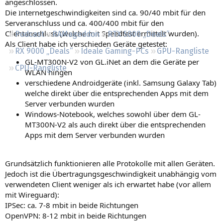
angeschlossen.
Regeln
Die Internetgeschwindigkeiten sind ca. 90/40 mbit für den
Serveranschluss und ca. 400/400 mbit für den
Clientanschluss (welche mit Speedtest ermittelt wurden).
Podcast
RAMageddon
RTX 5000 „Deals“
Als Client habe ich verschieden Geräte getestet:
RX 9000 „Deals“
Ideale Gaming-PCs
GPU-Rangliste
GL-MT300N-V2 von GL.iNet an dem die Geräte per
CPU-Rangliste
WLAN hingen
verschiedene Androidgeräte (inkl. Samsung Galaxy Tab)
welche direkt über die entsprechenden Apps mit dem
Server verbunden wurden
Windows-Notebook, welches sowohl über dem GL-
MT300N-V2 als auch direkt über die entsprechenden
Apps mit dem Server verbunden wurden
Grundsätzlich funktionieren alle Protokolle mit allen Geräten.
Jedoch ist die Übertragungsgeschwindigkeit unabhängig vom
verwendeten Client weniger als ich erwartet habe (vor allem
mit Wireguard):
IPSec: ca. 7-8 mbit in beide Richtungen
OpenVPN: 8-12 mbit in beide Richtungen