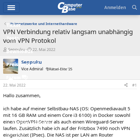
Hauptmenü
Anmelden
Heimnetzwerke und Internethardware
Ticker
VPN Verbindung relativ langsam unabhängig
Tests
vom VPN Protokol
E
E
Seppuku
22. Mai 2022
Downloads
r
r
s
s
Seppuku
Preisvergleich
t
t
Vice Admiral
🎅Rätsel-Elite ’25
e
e
l
l
Forum
l
l
22. Mai 2022
#1
e
t
Aktuelles
r
a
Hallo zusammen,
m
Empfohlene Inhalte
ich habe auf meiner Selbstbau-NAS (OS: Openmediavault 5
Neue Beiträge
mit 16 GB RAM und einem Core i3 6100) in Docker sowohl
einen OpenVPN-Server als auch einen Wireguard-Server
Neueste Aktivitäten
laufen. Zusätzlich habe ich auf der Fritzbox 7490 noch VPN
Leserartikel
eingerichtet (IPsec). Die NAS ist per LAN am Router