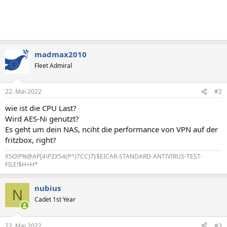
madmax2010
Fleet Admiral
22. Mai 2022
#2
wie ist die CPU Last?
Wird AES-Ni genutzt?
Es geht um dein NAS, nciht die performance von VPN auf der
fritzbox, right?
X5O!P%@AP[4\PZX54(P^)7CC)7}$EICAR-STANDARD-ANTIVIRUS-TEST-
FILE!$H+H*
nubius
N
Cadet 1st Year
22. Mai 2022
#3