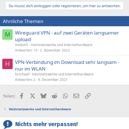
a
Du musst dich einloggen oder registrieren, um hier zu antworten.
k
t
i
Ähnliche Themen
o
n
e
Wireguard VPN - auf zwei Geräten langsamer
M
n
upload
:
motion5
Heimnetzwerke und Internethardware
Antworten
10
2. November 2023
VPN-Verbindung im Download sehr langsam -
H
nur im WLAN
hcschaef
Heimnetzwerke und Internethardware
Antworten
2
9. Dezember 2021
Facebook
X (Twitter)
Bluesky
Reddit
WhatsApp
E-Mail
Link
Teilen:
Heimnetzwerke und Internethardware
Nichts mehr verpassen!