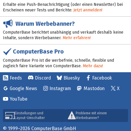
Erhalte eine Push-Benachrichtigung (oder einen Newsletter) bei
Erscheinen neuer Tests und Berichte:
Jetzt anmelden!
Warum Werbebanner?
ComputerBase berichtet unabhängig und verkauft deshalb keine
Inhalte, sondern Werbebanner.
Mehr erfahren!
ComputerBase Pro
ComputerBase Pro ist die werbefreie, schnelle, flexible und
zugleich faire Variante von ComputerBase.
Mehr dazu!
Feeds
Discord
Bluesky
Facebook
Google News
Instagram
Mastodon
X
YouTube
Einstellungen und
Probleme mit einem
Layout-Umschalter
Werbebanner?
© 1999–2026 ComputerBase GmbH