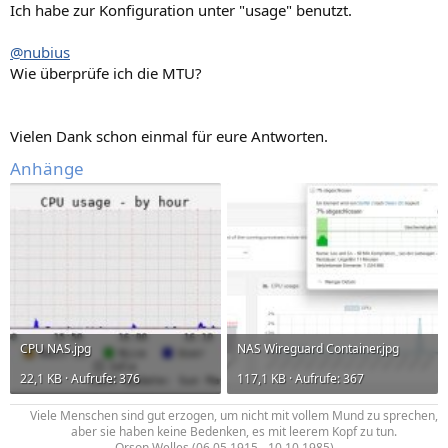
Ich habe zur Konfiguration unter "usage" benutzt.
@nubius
Wie überprüfe ich die MTU?
Vielen Dank schon einmal für eure Antworten.
Anhänge
CPU NAS.jpg
NAS Wireguard Container.jpg
22,1 KB · Aufrufe: 376
117,1 KB · Aufrufe: 367
Viele Menschen sind gut erzogen, um nicht mit vollem Mund zu sprechen,
aber sie haben keine Bedenken, es mit leerem Kopf zu tun.​
Orson Welles (06.05.1915 - 10.10.1985)