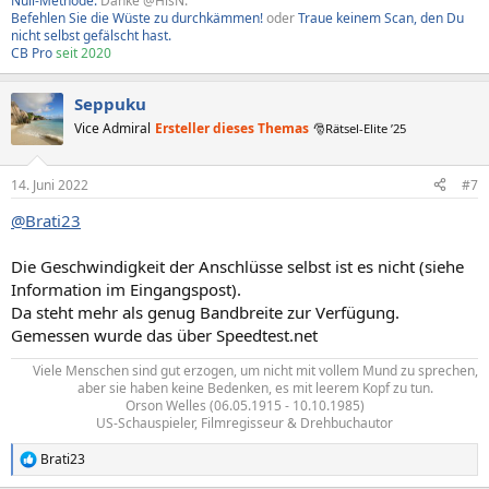
Null-Methode.
Danke @HisN.
Befehlen Sie die Wüste zu durchkämmen!
oder
Traue keinem Scan, den Du
nicht selbst gefälscht hast.
CB Pro
seit 2020
Seppuku
Vice Admiral
Ersteller dieses Themas
🎅Rätsel-Elite ’25
14. Juni 2022
#7
@Brati23
Die Geschwindigkeit der Anschlüsse selbst ist es nicht (siehe
Information im Eingangspost).
Da steht mehr als genug Bandbreite zur Verfügung.
Gemessen wurde das über Speedtest.net
Viele Menschen sind gut erzogen, um nicht mit vollem Mund zu sprechen,
aber sie haben keine Bedenken, es mit leerem Kopf zu tun.​
Orson Welles (06.05.1915 - 10.10.1985)
US-Schauspieler, Filmregisseur & Drehbuchautor​
Brati23
R
e