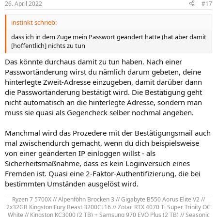
26. April 2022
#17
instinkt schrieb:
dass ich in dem Zuge mein Passwort geändert hatte (hat aber damit
[hoffentlich] nichts zu tun
Das könnte durchaus damit zu tun haben. Nach einer
Passwortänderung wirst du nämlich darum gebeten, deine
hinterlegte Zweit-Adresse einzugeben, damit darüber dann
die Passwortänderung bestätigt wird. Die Bestätigung geht
nicht automatisch an die hinterlegte Adresse, sondern man
muss sie quasi als Gegencheck selber nochmal angeben.
Manchmal wird das Prozedere mit der Bestätigungsmail auch
mal zwischendurch gemacht, wenn du dich beispielsweise
von einer geänderten IP einloggen willst - als
Sicherheitsmaßnahme, dass es kein Loginversuch eines
Fremden ist. Quasi eine 2-Faktor-Authentifizierung, die bei
bestimmten Umständen ausgelöst wird.
Ryzen 7 5700X // Alpenföhn Brocken 3 // Gigabyte B550 Aorus Elite V2 //
2x32GB Kingston Fury Beast 3200CL16 // Zotac RTX 4070 Ti Super Trinity OC
White // Kingston KC3000 (2 TB) + Samsung 970 EVO Plus (2 TB) // Seasonic