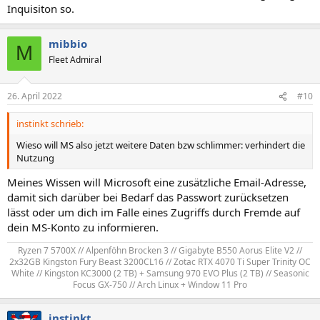
Inquisiton so.
mibbio
M
Fleet Admiral
26. April 2022
#10
instinkt schrieb:
Wieso will MS also jetzt weitere Daten bzw schlimmer: verhindert die
Nutzung
Meines Wissen will Microsoft eine zusätzliche Email-Adresse,
damit sich darüber bei Bedarf das Passwort zurücksetzen
lässt oder um dich im Falle eines Zugriffs durch Fremde auf
dein MS-Konto zu informieren.
Ryzen 7 5700X // Alpenföhn Brocken 3 // Gigabyte B550 Aorus Elite V2 //
2x32GB Kingston Fury Beast 3200CL16 // Zotac RTX 4070 Ti Super Trinity OC
White // Kingston KC3000 (2 TB) + Samsung 970 EVO Plus (2 TB) // Seasonic
Focus GX-750 // Arch Linux + Window 11 Pro​
instinkt