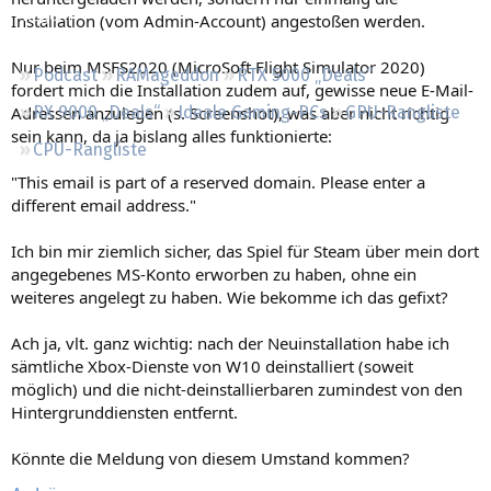
Regeln
Installation (vom Admin-Account) angestoßen werden.
Nur beim MSFS2020 (MicroSoft Flight Simulator 2020)
Podcast
RAMageddon
RTX 5000 „Deals“
fordert mich die Installation zudem auf, gewisse neue E-Mail-
Adressen anzulegen (s. Screenshot), was aber nicht richtig
RX 9000 „Deals“
Ideale Gaming-PCs
GPU-Rangliste
sein kann, da ja bislang alles funktionierte:
CPU-Rangliste
"This email is part of a reserved domain. Please enter a
different email address."
Ich bin mir ziemlich sicher, das Spiel für Steam über mein dort
angegebenes MS-Konto erworben zu haben, ohne ein
weiteres angelegt zu haben. Wie bekomme ich das gefixt?
Ach ja, vlt. ganz wichtig: nach der Neuinstallation habe ich
sämtliche Xbox-Dienste von W10 deinstalliert (soweit
möglich) und die nicht-deinstallierbaren zumindest von den
Hintergrunddiensten entfernt.
Könnte die Meldung von diesem Umstand kommen?