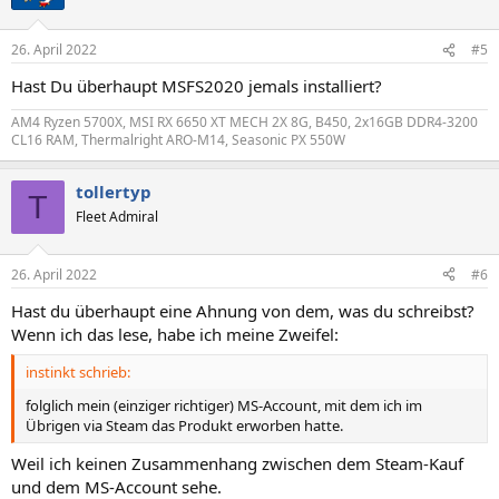
i
o
n
26. April 2022
#5
e
n
Hast Du überhaupt MSFS2020 jemals installiert?
:
AM4 Ryzen 5700X, MSI RX 6650 XT MECH 2X 8G, B450, 2x16GB DDR4-3200
CL16 RAM, Thermalright ARO-M14, Seasonic PX 550W
tollertyp
T
Fleet Admiral
26. April 2022
#6
Hast du überhaupt eine Ahnung von dem, was du schreibst?
Wenn ich das lese, habe ich meine Zweifel:
instinkt schrieb:
folglich mein (einziger richtiger) MS-Account, mit dem ich im
Übrigen via Steam das Produkt erworben hatte.
Weil ich keinen Zusammenhang zwischen dem Steam-Kauf
und dem MS-Account sehe.