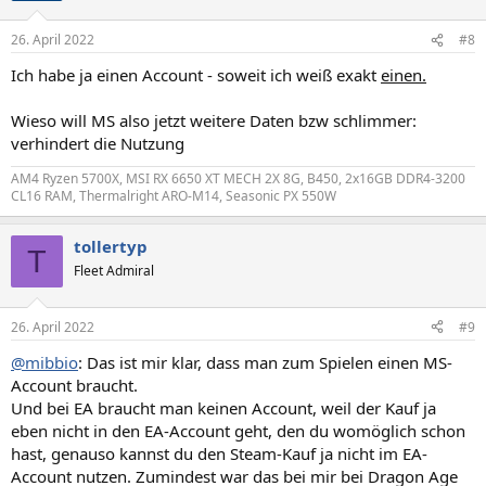
o
n
26. April 2022
#8
e
n
Ich habe ja einen Account - soweit ich weiß exakt
einen.
:
Wieso will MS also jetzt weitere Daten bzw schlimmer:
verhindert die Nutzung
AM4 Ryzen 5700X, MSI RX 6650 XT MECH 2X 8G, B450, 2x16GB DDR4-3200
CL16 RAM, Thermalright ARO-M14, Seasonic PX 550W
tollertyp
T
Fleet Admiral
26. April 2022
#9
@mibbio
: Das ist mir klar, dass man zum Spielen einen MS-
Account braucht.
Und bei EA braucht man keinen Account, weil der Kauf ja
eben nicht in den EA-Account geht, den du womöglich schon
hast, genauso kannst du den Steam-Kauf ja nicht im EA-
Account nutzen. Zumindest war das bei mir bei Dragon Age