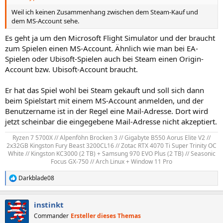
Weil ich keinen Zusammenhang zwischen dem Steam-Kauf und
dem MS-Account sehe.
Es geht ja um den Microsoft Flight Simulator und der braucht
zum Spielen einen MS-Account. Ähnlich wie man bei EA-
Spielen oder Ubisoft-Spielen auch bei Steam einen Origin-
Account bzw. Ubisoft-Account braucht.
Er hat das Spiel wohl bei Steam gekauft und soll sich dann
beim Spielstart mit einem MS-Account anmelden, und der
Benutzername ist in der Regel eine Mail-Adresse. Dort wird
jetzt scheinbar die eingegebene Mail-Adresse nicht akzeptiert.
Ryzen 7 5700X // Alpenföhn Brocken 3 // Gigabyte B550 Aorus Elite V2 //
2x32GB Kingston Fury Beast 3200CL16 // Zotac RTX 4070 Ti Super Trinity OC
White // Kingston KC3000 (2 TB) + Samsung 970 EVO Plus (2 TB) // Seasonic
Focus GX-750 // Arch Linux + Window 11 Pro​
Darkblade08
R
e
a
instinkt
k
t
Commander
Ersteller dieses Themas
i