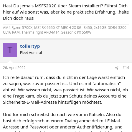
Hast Du jemals MSFS2020 über Steam installiert? Führst Dich
hier auf wie sonst was, aber keine praktische Erfahrung...halte
Dich doch raus!
AM4 Ryzen 5700X, MSI RX 6650 XT MECH 2X 8G, B450, 2x16GB DDR4-3200
CL16 RAM, Thermalright ARO-M14, Seasonic PX 550W
tollertyp
T
Fleet Admiral
26. April 2022
#14
Ich reite darauf rum, dass du nicht in der Lage warst einfach
zu sagen, was zuvor passiert ist. Und es mit "automatisch"
abtust. Wir wissen nicht, was passiert ist. Wir wissen nicht, ob
eine Frage kam, ob du jetzt zum Schutz deines Accounts eine
Sicherheits-E-Mail-Adresse hinzufügen möchtest.
Und für mich schreibst du nach wie vor in Rätseln. Also du
hast dich erfolgreich in einem Dialog anmeldet mit E-Mail-
Adresse und Passwort oder anderer Authentifizierung, und