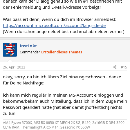
danach kam der Dialog genau so wie in #1 beschrieben mit
der Fehlermeldung und E-Mail-Adresse vorbelgt?
Was passiert denn, wenn du dich im Browser anmeldest:
https://account.microsoft.com/account?lang=de-de
(Wenn du schon angemeldet bist nochmal abmelden vorher)
instinkt
Commander
Ersteller dieses Themas
26. April 2022
#15
okay, sorry, da bin ich übers Ziel hinausgeschossen - danke
für Deine Nachfrage:
ich kann mich regulär in meinen MS-Account einloggen und
bekomme/bekam auch Mitteilung, dass ich in dem Zuge mein
Passwort geändert hatte (hat aber damit [hoffentlich] nichts
zu tun
AM4 Ryzen 5700X, MSI RX 6650 XT MECH 2X 8G, B450, 2x16GB DDR4-3200
CL16 RAM, Thermalright ARO-M14, Seasonic PX 550W