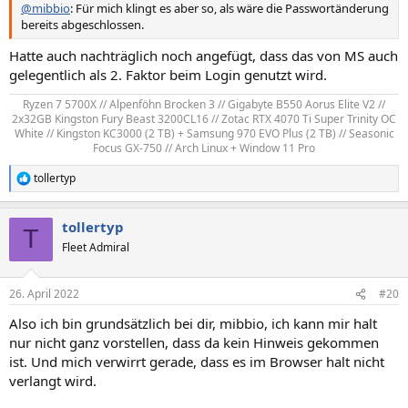
@mibbio
: Für mich klingt es aber so, als wäre die Passwortänderung
bereits abgeschlossen.
Hatte auch nachträglich noch angefügt, dass das von MS auch
gelegentlich als 2. Faktor beim Login genutzt wird.
Ryzen 7 5700X // Alpenföhn Brocken 3 // Gigabyte B550 Aorus Elite V2 //
2x32GB Kingston Fury Beast 3200CL16 // Zotac RTX 4070 Ti Super Trinity OC
White // Kingston KC3000 (2 TB) + Samsung 970 EVO Plus (2 TB) // Seasonic
Focus GX-750 // Arch Linux + Window 11 Pro​
tollertyp
R
e
a
tollertyp
k
T
t
Fleet Admiral
i
o
n
26. April 2022
#20
e
n
Also ich bin grundsätzlich bei dir, mibbio, ich kann mir halt
:
nur nicht ganz vorstellen, dass da kein Hinweis gekommen
ist. Und mich verwirrt gerade, dass es im Browser halt nicht
verlangt wird.