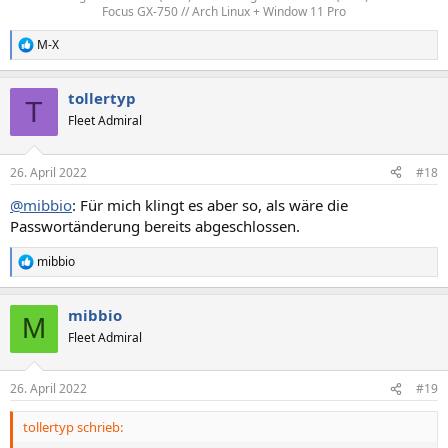
Focus GX-750 // Arch Linux + Window 11 Pro​
M-X
R
e
a
tollertyp
k
T
t
Fleet Admiral
i
o
n
26. April 2022
#18
e
n
@mibbio
: Für mich klingt es aber so, als wäre die
:
Passwortänderung bereits abgeschlossen.
mibbio
R
e
a
mibbio
k
M
t
Fleet Admiral
i
o
n
26. April 2022
#19
e
n
tollertyp schrieb:
: