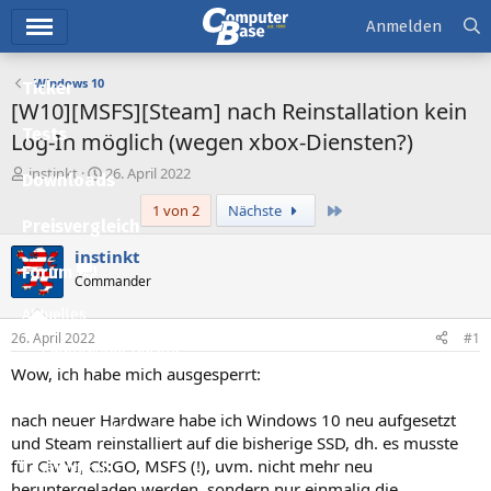
Hauptmenü
Anmelden
Windows 10
Ticker
[W10][MSFS][Steam] nach Reinstallation kein
Tests
Log-In möglich (wegen xbox-Diensten?)
E
E
instinkt
26. April 2022
Downloads
r
r
Letzte
1 von 2
Nächste
s
s
Preisvergleich
t
t
e
e
instinkt
l
l
Forum
Commander
l
l
e
t
Aktuelles
r
a
26. April 2022
#1
m
Empfohlene Inhalte
Wow, ich habe mich ausgesperrt:
Neue Beiträge
nach neuer Hardware habe ich Windows 10 neu aufgesetzt
Neueste Aktivitäten
und Steam reinstalliert auf die bisherige SSD, dh. es musste
für Civ VI, CS:GO, MSFS (!), uvm. nicht mehr neu
Leserartikel
heruntergeladen werden, sondern nur einmalig die