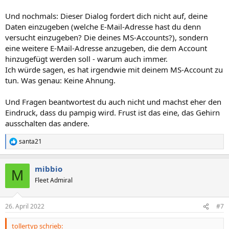
Und nochmals: Dieser Dialog fordert dich nicht auf, deine
Daten einzugeben (welche E-Mail-Adresse hast du denn
versucht einzugeben? Die deines MS-Accounts?), sondern
eine weitere E-Mail-Adresse anzugeben, die dem Account
hinzugefügt werden soll - warum auch immer.
Ich würde sagen, es hat irgendwie mit deinem MS-Account zu
tun. Was genau: Keine Ahnung.
Und Fragen beantwortest du auch nicht und machst eher den
Eindruck, dass du pampig wird. Frust ist das eine, das Gehirn
ausschalten das andere.
santa21
R
e
a
mibbio
k
M
t
Fleet Admiral
i
o
n
26. April 2022
#7
e
n
tollertyp schrieb:
: