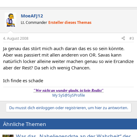
Veränderung gewesen. Fakt ist, dass wir am 19.09. das große John
Bello 2 Album releasen werden und dann im Januar die John Bello 2
Tour durch Deutschland, Österreich und die Schweiz durchführen
MoeAFJ12
und betreuen. Danach ist Schluss. Ende Gelände. Wir ziehen die
Trikots aus und gehen vom Spielfeld.
Lt. Commander
Ersteller dieses Themas
Natürlich bleibt Kool Savas weiter als Solokünstler aktiv und wird
4. August 2008
#3
unser Lieblingsspiel auch weiterhin regieren. Das Label Optik
Records wird aber nach der Tour im Januar seine Türen schließen.
Ja genau das stört mich auch daran das es so sein könnte.
Aber was passiert mit allen anderen von OR. Savas kann
Wir möchten uns schon jetzt bei allen Fans, Geschäftspartnern und
natürlich locker alleine weiter machen genau so wie Ercandize
Kollegen für die jahrelange Treue und gute Zusammenarbeit
bedanken. Danke, dass es Euch gibt, auch ihr seid ein Teil der
aber der Rest? Da seh ich wenig Chancen.
optischen Idee.
Ich finde es schade
DANKE!
"Wer nicht an wunder glaubt, ist kein Realist"
Viele Grüsse aus Berlin
My SyS@SySProfile
Euer Optik Team
Du musst dich einloggen oder registrieren, um hier zu antworten.
Ähnliche Themen
Was das „Naheliegendste an der Wahrheit“ der