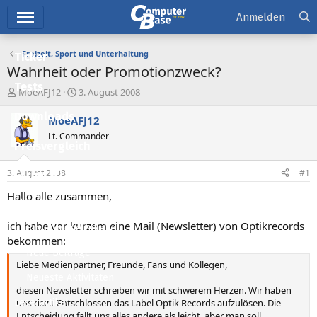
Hauptmenü
Anmelden
Freizeit, Sport und Unterhaltung
Ticker
Wahrheit oder Promotionzweck?
Tests
E
E
MoeAFJ12
3. August 2008
r
r
Downloads
s
s
MoeAFJ12
t
t
Lt. Commander
e
e
Preisvergleich
l
l
l
l
3. August 2008
#1
Forum
e
t
r
a
Hallo alle zusammen,
Aktuelles
m
ich habe vor kurzem eine Mail (Newsletter) von Optikrecords
Empfohlene Inhalte
bekommen:
Neue Beiträge
Liebe Medienpartner, Freunde, Fans und Kollegen,
Neueste Aktivitäten
diesen Newsletter schreiben wir mit schwerem Herzen. Wir haben
Leserartikel
uns dazu Entschlossen das Label Optik Records aufzulösen. Die
Entscheidung fällt uns alles andere als leicht, aber man soll