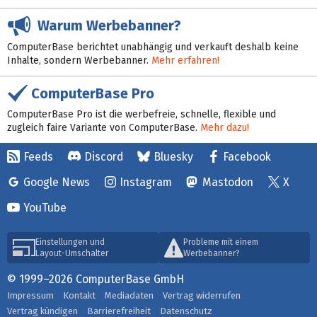
Warum Werbebanner?
ComputerBase berichtet unabhängig und verkauft deshalb keine
Inhalte, sondern Werbebanner.
Mehr erfahren!
ComputerBase Pro
ComputerBase Pro ist die werbefreie, schnelle, flexible und
zugleich faire Variante von ComputerBase.
Mehr dazu!
Feeds
Discord
Bluesky
Facebook
Google News
Instagram
Mastodon
X
YouTube
Einstellungen und
Probleme mit einem
Layout-Umschalter
Werbebanner?
© 1999–2026 ComputerBase GmbH
Impressum
Kontakt
Mediadaten
Vertrag widerrufen
Vertrag kündigen
Barrierefreiheit
Datenschutz