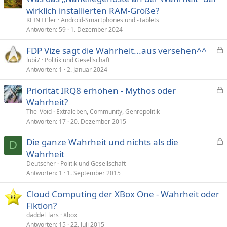
wirklich installierten RAM-Größe?
KEIN IT'ler
Android-Smartphones und -Tablets
Antworten
59
1. Dezember 2024
FDP Vize sagt die Wahrheit...aus versehen^^
e
lubi7
Politik und Gesellschaft
Antworten
1
2. Januar 2024
s
p
Priorität IRQ8 erhöhen - Mythos oder
e
e
Wahrheit?
r
s
The_Void
Extraleben, Community, Genrepolitik
r
p
Antworten
17
20. Dezember 2015
t
e
Die ganze Wahrheit und nichts als die
r
D
e
Wahrheit
r
s
t
Deutscher
Politik und Gesellschaft
p
Antworten
1
1. September 2015
e
Cloud Computing der XBox One - Wahrheit oder
r
Fiktion?
r
t
daddel_lars
Xbox
Antworten
15
22. Juli 2015