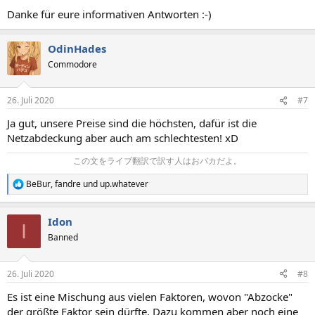
Danke für eure informativen Antworten :-)
OdinHades
Commodore
26. Juli 2020
#7
Ja gut, unsere Preise sind die höchsten, dafür ist die
Netzabdeckung aber auch am schlechtesten! xD
この文をライブ翻訳で訳す人はおバカだよ。​
BeBur
,
fandre
und
up.whatever
R
e
a
Idon
k
I
t
Banned
i
o
n
26. Juli 2020
#8
e
n
Es ist eine Mischung aus vielen Faktoren, wovon "Abzocke"
:
der größte Faktor sein dürfte. Dazu kommen aber noch eine