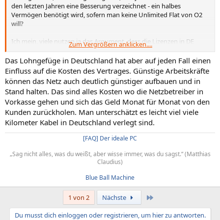
den letzten Jahren eine Besserung verzeichnet - ein halbes
Vermögen benötigt wird, sofern man keine Unlimited Flat von O2
will?
Ich mein, viele nutzen ja das Argument, dass die Lizenzen in DE
Zum Vergrößern anklicken....
anders als in anderen Ländern zu horrenden Kosten versteigert
werden. Das ist ja aber nur ein Teil der Wahrheit, da nach einigen
Das Lohngefüge in Deutschland hat aber auf jeden Fall einen
Jahren die Ausgaben nahezu komplett abgeschrieben sind, oder
Einfluss auf die Kosten des Vertrages. Günstige Arbeitskräfte
nicht?
können das Netz auch deutlich günstiger aufbauen und in
Stand halten. Das sind alles Kosten wo die Netzbetreiber in
Vorkasse gehen und sich das Geld Monat für Monat von den
Kunden zurückholen. Man unterschätzt es leicht viel viele
Kilometer Kabel in Deutschland verlegt sind.
[FAQ] Der ideale PC
„Sag nicht alles, was du weißt, aber wisse immer, was du sagst.“ (Matthias
Claudius)​
Blue Ball Machine
Letzte
1 von 2
Nächste
Du musst dich einloggen oder registrieren, um hier zu antworten.