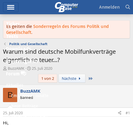
Hauptmenü
Anmelden
Ticker
Es gelten die
Sonderregeln des Forums Politik und
Gesellschaft
.
Tests
Politik und Gesellschaft
Downloads
Warum sind deutsche Mobilfunkverträge
eigentlich so teuer...?
Preisvergleich
E
E
BuzzAMK
25. Juli 2020
r
r
Forum
Letzte
1 von 2
Nächste
s
s
t
t
Aktuelles
e
e
BuzzAMK
B
l
l
Empfohlene Inhalte
Banned
l
l
e
t
Neue Beiträge
r
a
25. Juli 2020
#1
m
Neueste Aktivitäten
Hi,
Leserartikel