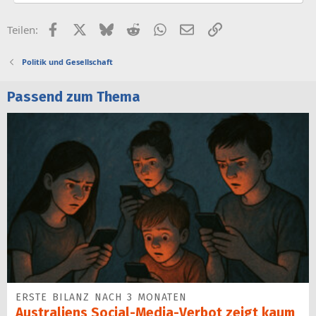
Facebook
X (Twitter)
Bluesky
Reddit
WhatsApp
E-Mail
Link
Teilen:
Politik und Gesellschaft
Passend zum Thema
ERSTE BILANZ NACH 3 MONATEN
Australiens Social-Media-Verbot zeigt kaum