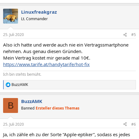
e
a
Linuxfreakgraz
k
t
Lt. Commander
i
o
n
25. Juli 2020
#5
e
n
Also ich hatte und werde auch nie ein Vertragssmartphone
:
nehmen. Aus genau diesen Gründen.
Mein Vertrag kostet mir gerade mal 10€.
https://www.tarife.at/handytarife/hot-fix
Ich bin stehts bemüht.
BuzzAMK
R
e
a
BuzzAMK
k
B
t
Banned
Ersteller dieses Themas
i
o
n
25. Juli 2020
#6
e
n
Ja, ich zähle eh zu der Sorte “Apple-eptiker”, sodass es jedes
: