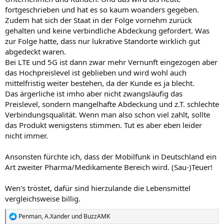
fortgeschrieben und hat es so kaum woanders gegeben.
Zudem hat sich der Staat in der Folge vornehm zurück
gehalten und keine verbindliche Abdeckung gefordert. Was
zur Folge hatte, dass nur lukrative Standorte wirklich gut
abgedeckt waren.
Bei LTE und 5G ist dann zwar mehr Vernunft eingezogen aber
das Hochpreislevel ist geblieben und wird wohl auch
mittelfristig weiter bestehen, da der Kunde es ja blecht.
Das ärgerliche ist imho aber nicht zwangsläufig das
Preislevel, sondern mangelhafte Abdeckung und z.T. schlechte
Verbindungsqualität. Wenn man also schon viel zahlt, sollte
das Produkt wenigstens stimmen. Tut es aber eben leider
nicht immer.
Ansonsten fürchte ich, dass der Mobilfunk in Deutschland ein
Art zweiter Pharma/Medikamente Bereich wird. (Sau-)Teuer!
Wen's tröstet, dafür sind hierzulande die Lebensmittel
vergleichsweise billig.
Penman
,
A.Xander
und
BuzzAMK
R