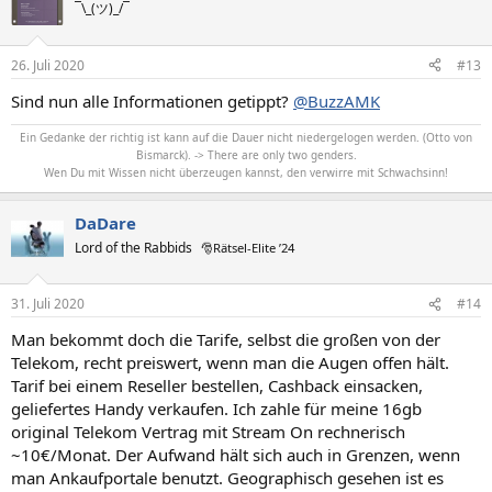
¯\_(ツ)_/¯
26. Juli 2020
#13
Sind nun alle Informationen getippt?
@BuzzAMK
Ein Gedanke der richtig ist kann auf die Dauer nicht niedergelogen werden. (Otto von
Bismarck). -> There are only two genders.
Wen Du mit Wissen nicht überzeugen kannst, den verwirre mit Schwachsinn!
DaDare
Lord of the Rabbids
🎅Rätsel-Elite ’24
31. Juli 2020
#14
Man bekommt doch die Tarife, selbst die großen von der
Telekom, recht preiswert, wenn man die Augen offen hält.
Tarif bei einem Reseller bestellen, Cashback einsacken,
geliefertes Handy verkaufen. Ich zahle für meine 16gb
original Telekom Vertrag mit Stream On rechnerisch
~10€/Monat. Der Aufwand hält sich auch in Grenzen, wenn
man Ankaufportale benutzt. Geographisch gesehen ist es