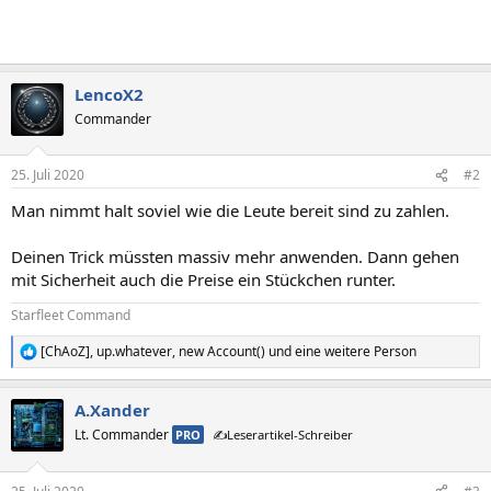
LencoX2
Commander
25. Juli 2020
#2
Man nimmt halt soviel wie die Leute bereit sind zu zahlen.
Deinen Trick müssten massiv mehr anwenden. Dann gehen
mit Sicherheit auch die Preise ein Stückchen runter.
Starfleet Command
[ChAoZ]
,
up.whatever
,
new Account()
und eine weitere Person
R
e
a
A.Xander
k
t
Lt. Commander
PRO
✍️Leserartikel-Schreiber
i
o
n