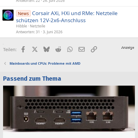
Antworten
22
26. Juni 2026
Corsair AXi, HXi und RMe: Netzteile
News
schützen 12V-2x6-Anschluss
Hibble
Netzteile
Antworten
31
3. Juni 2026
Facebook
X (Twitter)
Bluesky
Reddit
WhatsApp
E-Mail
Link
Teilen:
Mainboards und CPUs: Probleme mit AMD
Passend zum Thema