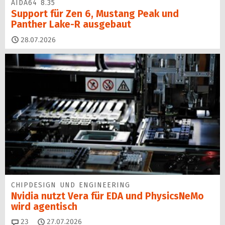
AIDA64 8.35
Support für Zen 6, Mustang Peak und
Panther Lake-R ausgebaut
28.07.2026
CHIPDESIGN UND ENGINEERING
Nvidia nutzt Vera für EDA und PhysicsNeMo
wird agentisch
Kommentare
23
27.07.2026