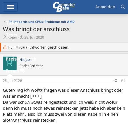
Hauptmenü
Anmelden
Mainboards und CPUs: Probleme mit AMD
Ticker
Was bringt der anschluss
Tests
E
E
Rojan
28. Juli 2020
r
r
Downloads
s
Für weitere Antworten geschlossen.
s
t
t
e
e
Preisvergleich
Rojan
R
l
l
Cadet 3rd Year
l
l
Forum
e
t
r
a
28. Juli 2020
#1
Aktuelles
m
Guten Tag ich wollte fragen was dieser Anschluss bringt oder
Empfohlene Inhalte
was er macht [ •• • ]
Da war schon etwas reingesteckt und ich weiß nicht wofür
Neue Beiträge
denn ich muss noch etwas reinstecken jetzt habe ich aber kein
Neueste Aktivitäten
Platz mehr , also ich muss zwei von diesen Käbeln in einen
Slot/Anschluss reinstecken
Leserartikel