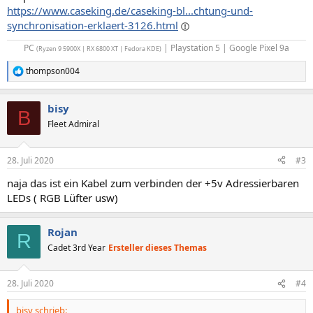
https://www.caseking.de/caseking-bl...chtung-und-
synchronisation-erklaert-3126.html
PC
| Playstation 5 | Google Pixel 9a​
(Ryzen 9 5900X | RX 6800 XT | Fedora KDE)
thompson004
R
e
a
bisy
k
B
t
Fleet Admiral
i
o
n
28. Juli 2020
#3
e
n
naja das ist ein Kabel zum verbinden der +5v Adressierbaren
:
LEDs ( RGB Lüfter usw)
Rojan
R
Cadet 3rd Year
Ersteller dieses Themas
28. Juli 2020
#4
bisy schrieb: