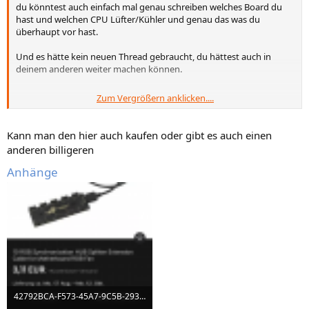
du könntest auch einfach mal genau schreiben welches Board du
hast und welchen CPU Lüfter/Kühler und genau das was du
überhaupt vor hast.
Und es hätte kein neuen Thread gebraucht, du hättest auch in
deinem anderen weiter machen können.
Zum Vergrößern anklicken....
wenn du da mehr anschließen willst, an einem Anschluss brauchst
halt ein Verteiler Hub dafür oder ein Splitter Kabel
https://www.amazon.de/Addressable-RGB-LED-Splitterkabel-
Kann man den hier auch kaufen oder gibt es auch einen
Schwarz/dp/B07P148RYH
anderen billigeren
https://www.amazon.de/Anjuley-
Split...6CFAF6N6AAA&psc=1&refRID=VWQ72AYT66CFAF6N6AAA
Anhänge
42792BCA-F573-45A7-9C5B-293A9C6E8E59.png