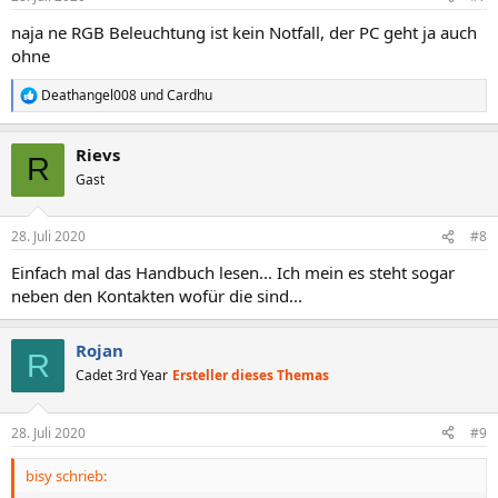
naja ne RGB Beleuchtung ist kein Notfall, der PC geht ja auch
ohne
Deathangel008
und
Cardhu
R
e
a
Rievs
k
R
t
Gast
i
o
n
28. Juli 2020
#8
e
n
Einfach mal das Handbuch lesen... Ich mein es steht sogar
:
neben den Kontakten wofür die sind...
Rojan
R
Cadet 3rd Year
Ersteller dieses Themas
28. Juli 2020
#9
bisy schrieb: