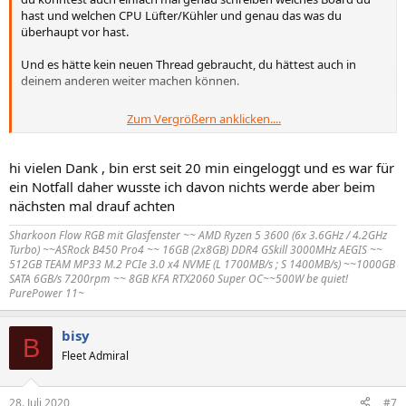
hast und welchen CPU Lüfter/Kühler und genau das was du
überhaupt vor hast.
Und es hätte kein neuen Thread gebraucht, du hättest auch in
deinem anderen weiter machen können.
Zum Vergrößern anklicken....
wenn du da mehr anschließen willst, an einem Anschluss brauchst
halt ein Verteiler Hub dafür oder ein Splitter Kabel
https://www.amazon.de/Addressable-RGB-LED-Splitterkabel-
hi vielen Dank , bin erst seit 20 min eingeloggt und es war für
Schwarz/dp/B07P148RYH
ein Notfall daher wusste ich davon nichts werde aber beim
https://www.amazon.de/Anjuley-
nächsten mal drauf achten
Split...6CFAF6N6AAA&psc=1&refRID=VWQ72AYT66CFAF6N6AAA
Sharkoon Flow RGB mit Glasfenster ~~ AMD Ryzen 5 3600 (6x 3.6GHz / 4.2GHz
Turbo) ~~ASRock B450 Pro4 ~~ 16GB (2x8GB) DDR4 GSkill 3000MHz AEGIS ~~
512GB TEAM MP33 M.2 PCIe 3.0 x4 NVME (L 1700MB/s ; S 1400MB/s) ~~1000GB
SATA 6GB/s 7200rpm ~~ 8GB KFA RTX2060 Super OC~~500W be quiet!
PurePower 11~
bisy
B
Fleet Admiral
28. Juli 2020
#7