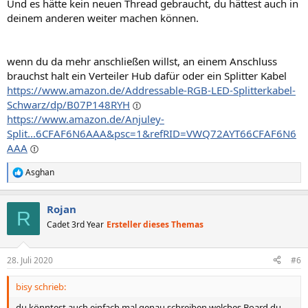
Und es hätte kein neuen Thread gebraucht, du hättest auch in
deinem anderen weiter machen können.
wenn du da mehr anschließen willst, an einem Anschluss
brauchst halt ein Verteiler Hub dafür oder ein Splitter Kabel
https://www.amazon.de/Addressable-RGB-LED-Splitterkabel-
Schwarz/dp/B07P148RYH
https://www.amazon.de/Anjuley-
Split...6CFAF6N6AAA&psc=1&refRID=VWQ72AYT66CFAF6N6
AAA
Asghan
R
e
a
Rojan
k
R
t
Cadet 3rd Year
Ersteller dieses Themas
i
o
n
28. Juli 2020
#6
e
n
bisy schrieb:
:
du könntest auch einfach mal genau schreiben welches Board du