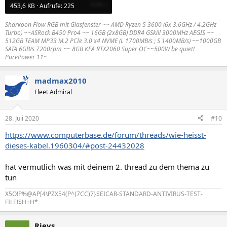
453,6 KB · Aufrufe: 225
Sharkoon Flow RGB mit Glasfenster ~~ AMD Ryzen 5 3600 (6x 3.6GHz / 4.2GHz
Turbo) ~~ASRock B450 Pro4 ~~ 16GB (2x8GB) DDR4 GSkill 3000MHz AEGIS ~~
512GB TEAM MP33 M.2 PCIe 3.0 x4 NVME (L 1700MB/s ; S 1400MB/s) ~~1000GB
SATA 6GB/s 7200rpm ~~ 8GB KFA RTX2060 Super OC~~500W be quiet!
PurePower 11~
madmax2010
Fleet Admiral
28. Juli 2020
#10
https://www.computerbase.de/forum/threads/wie-heisst-
dieses-kabel.1960304/#post-24432028
hat vermutlich was mit deinem 2. thread zu dem thema zu
tun
X5O!P%@AP[4\PZX54(P^)7CC)7}$EICAR-STANDARD-ANTIVIRUS-TEST-
FILE!$H+H*
Rievs