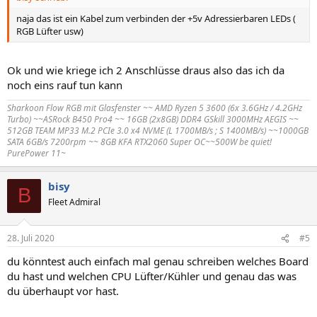
naja das ist ein Kabel zum verbinden der +5v Adressierbaren LEDs (
RGB Lüfter usw)
Ok und wie kriege ich 2 Anschlüsse draus also das ich da
noch eins rauf tun kann
Sharkoon Flow RGB mit Glasfenster ~~ AMD Ryzen 5 3600 (6x 3.6GHz / 4.2GHz
Turbo) ~~ASRock B450 Pro4 ~~ 16GB (2x8GB) DDR4 GSkill 3000MHz AEGIS ~~
512GB TEAM MP33 M.2 PCIe 3.0 x4 NVME (L 1700MB/s ; S 1400MB/s) ~~1000GB
SATA 6GB/s 7200rpm ~~ 8GB KFA RTX2060 Super OC~~500W be quiet!
PurePower 11~
bisy
B
Fleet Admiral
28. Juli 2020
#5
du könntest auch einfach mal genau schreiben welches Board
du hast und welchen CPU Lüfter/Kühler und genau das was
du überhaupt vor hast.