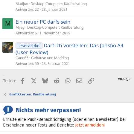
MadJux
Desktop-Computer: Kaufberatung
Antworten
22
28. Januar 2021
Ein neuer PC darfs sein
M
Mijay
Desktop-Computer: Kaufberatung
Antworten
6
1. November 2019
Darf ich vorstellen: Das Jonsbo A4
Leserartikel
(User-Review)
Cano65
Gehäuse und Modding
Antworten
50
23. Februar 2021
Facebook
X (Twitter)
Bluesky
Reddit
WhatsApp
E-Mail
Link
Teilen:
Grafikkarten: Kaufberatung
Nichts mehr verpassen!
Erhalte eine Push-Benachrichtigung (oder einen Newsletter) bei
Erscheinen neuer Tests und Berichte:
Jetzt anmelden!