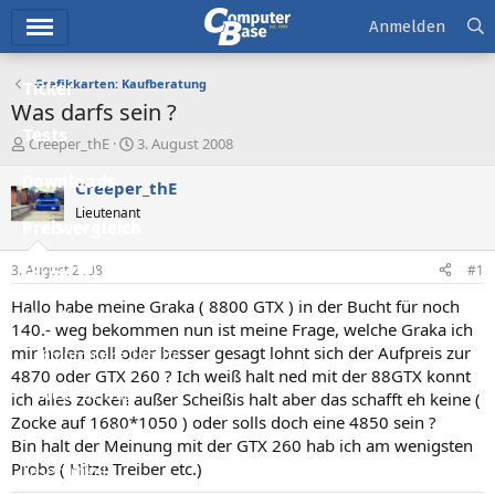
Hauptmenü
Anmelden
Grafikkarten: Kaufberatung
Ticker
Was darfs sein ?
Tests
E
E
Creeper_thE
3. August 2008
r
r
Downloads
s
s
Creeper_thE
t
t
Lieutenant
e
e
Preisvergleich
l
l
l
l
3. August 2008
#1
Forum
e
t
r
a
Hallo habe meine Graka ( 8800 GTX ) in der Bucht für noch
Aktuelles
m
140.- weg bekommen nun ist meine Frage, welche Graka ich
mir holen soll oder besser gesagt lohnt sich der Aufpreis zur
Empfohlene Inhalte
4870 oder GTX 260 ? Ich weiß halt ned mit der 88GTX konnt
Neue Beiträge
ich alles zocken außer Scheißis halt aber das schafft eh keine (
Zocke auf 1680*1050 ) oder solls doch eine 4850 sein ?
Neueste Aktivitäten
Bin halt der Meinung mit der GTX 260 hab ich am wenigsten
Probs ( Hitze Treiber etc.)
Leserartikel