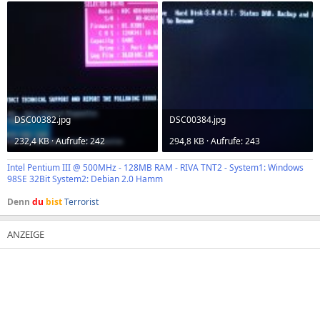
DSC00382.jpg
DSC00384.jpg
232,4 KB · Aufrufe: 242
294,8 KB · Aufrufe: 243
Intel Pentium III @ 500MHz - 128MB RAM - RIVA TNT2 - System1: Windows
98SE 32Bit System2: Debian 2.0 Hamm
Denn
du
bist
Terrorist