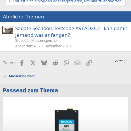
Du musst dich einloggen oder registrieren, um hier zu antworten.
Ähnliche Themen
Sagate SeaTools Testcode A9EAD2C2 - kan damit
Jemand was anfangen?
Stebo69
Massenspeicher
Antworten
6
28. Dezember 2013
Facebook
X (Twitter)
Bluesky
Reddit
WhatsApp
E-Mail
Link
Teilen:
Massenspeicher
Passend zum Thema