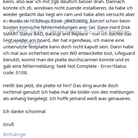
kann, also war ich mit 2gb deutlich besser dran. Dannach
Regeln
konnte ich zb. windows nicht zuende installieren, da habe ich
wieder gedacht das liegt am ram und habe alles versucht aber
es wurde nicht besser. Doch gleichzeitig, kamen schon beim
Podcast
RAMageddon
RTX 5000 „Deals“
booten komische fehlermeldungen wie: Sec Slave Hard Disk
RX 9000 „Deals“
Ideale Gaming-PCs
GPU-Rangliste
SMART Status BAD, Backup and Replace - nun ich dachte das
liegt wieder am board, der hat irgendwas, ich meine eine
CPU-Rangliste
unbenutzte festplatte kann doch nicht kaputt sein. Dann habe
ich mal aus sicherheit eine von WD entwickelte tool, Lifeguard
benutzt, womit man die platte durchscannen konnte und es
gab eine fehlermeldung: Seek Not Complete - Error/Status
code: 0108.
Heißt das jetzt, die platte ist hin? Das ding wurde doch
nichtmal genutzt! Ich habe mal die bilder von den meldungen
als anhang beigelegt. Ich hoffe jemand weiß was genaueres.
Ich danke schonmal
Gruß
Anhänge