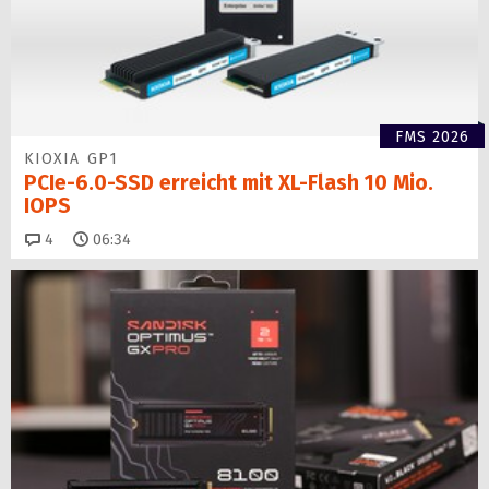
FMS 2026
KIOXIA GP1
PCIe-6.0-SSD erreicht mit XL-Flash 10 Mio.
IOPS
Kommentare
4
06:34