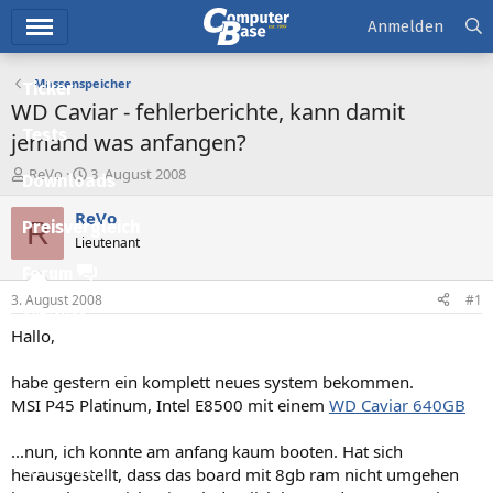
Hauptmenü
Anmelden
Massenspeicher
Ticker
WD Caviar - fehlerberichte, kann damit
Tests
jemand was anfangen?
E
E
ReVo
3. August 2008
Downloads
r
r
s
s
ReVo
R
Preisvergleich
t
t
Lieutenant
e
e
l
l
Forum
l
l
3. August 2008
#1
e
t
Aktuelles
r
a
Hallo,
m
Empfohlene Inhalte
habe gestern ein komplett neues system bekommen.
Neue Beiträge
MSI P45 Platinum, Intel E8500 mit einem
WD Caviar 640GB
Neueste Aktivitäten
...nun, ich konnte am anfang kaum booten. Hat sich
Leserartikel
herausgestellt, dass das board mit 8gb ram nicht umgehen