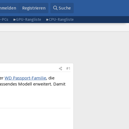
nmelden
Registrieren
Suche
g-PCs
GPU-Rangliste
CPU-Rangliste
#1
der
WD Passport-Familie
, die
ssendes Modell erweitert. Damit