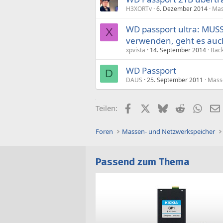
H3XORTv
6. Dezember 2014
Mas
WD passport ultra: MUS
X
verwenden, geht es auc
xpvista
14. September 2014
Back
WD Passport
D
DAUS
25. September 2011
Mass
Facebook
X (Twitter)
Bluesky
Reddit
What
Teilen:
Foren
Massen- und Netzwerkspeicher
Passend zum Thema