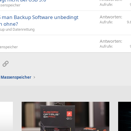
Aufrufe
senspeicher
S man Backup Software unbedingt
Antworten
Aufrufe
9.
h ohne?
up und Datenrettung
Antworten
Aufrufe
enspeicher
sApp
E-Mail
Link
Massenspeicher