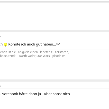
6
sch
Könnte ich auch gut haben...^^
ehen ist die Fähigkeit, einen Planeten zu zerstören,
edeutend." - Darth Vader, Star Wars Episode IV
6
 Notebook hätte dann ja . Aber sonst nich