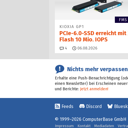
FMS
KIOXIA GP1
PCIe-6.0-SSD erreicht mit 
Flash 10 Mio. IOPS
Kommentare
4
06.08.2026
Nichts mehr verpassen
Erhalte eine Push-Benachrichtigung (od
einen Newsletter) bei Erscheinen neuer
und Berichte:
Jetzt anmelden!
Feeds
Discord
Bluesk
© 1999–2026 ComputerBase GmbH
Impressum
Kontakt
Mediadaten
Vertr