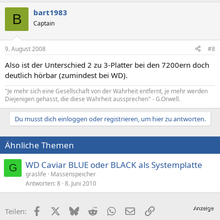
bart1983
B
Captain
9. August 2008
#8
Also ist der Unterschied 2 zu 3-Platter bei den 7200ern doch
deutlich hörbar (zumindest bei WD).
"Je mehr sich eine Gesellschaft von der Wahrheit entfernt, je mehr werden
Diejenigen gehasst, die diese Wahrheit aussprechen" - G.Orwell.
Du musst dich einloggen oder registrieren, um hier zu antworten.
Ähnliche Themen
WD Caviar BLUE oder BLACK als Systemplatte
G
graslife
Massenspeicher
Antworten
8
8. Juni 2010
Facebook
X (Twitter)
Bluesky
Reddit
WhatsApp
E-Mail
Link
Teilen: