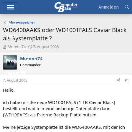
Hauptmenü
Anmelden
Massenspeicher
Ticker
WD6400AAKS oder WD1001FALS Caviar Black
Tests
als Systemplatte ?
E
E
Mummi74
7. August 2008
Downloads
r
r
s
s
Mummi74
Preisvergleich
t
t
Commander
e
e
l
l
Forum
l
l
7. August 2008
#1
e
t
Aktuelles
r
a
Hallo,
m
Empfohlene Inhalte
ich habe mir die neue WD1001FALS (1 TB Caviar Black)
Neue Beiträge
bestellt und wollte meine bisherige Datenplatte dann
(WD10EACS) als Externe Backup-Platte nutzen.
Neueste Aktivitäten
Leserartikel
Meine jetzige Systemplatte ist die WD6400AAKS, mit der ich