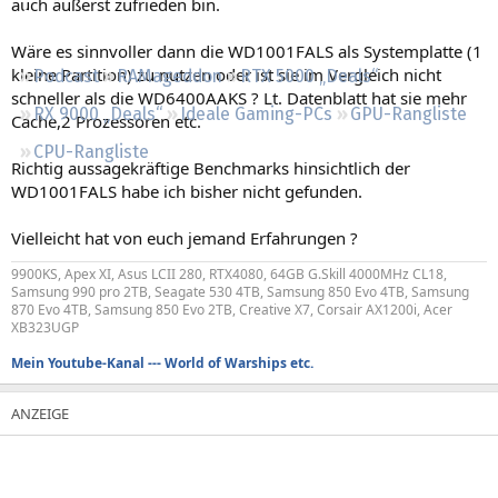
auch äußerst zufrieden bin.
Regeln
Wäre es sinnvoller dann die WD1001FALS als Systemplatte (1
kleine Partition) zu nutzen oder ist sie im Vergleich nicht
Podcast
RAMageddon
RTX 5000 „Deals“
schneller als die WD6400AAKS ? Lt. Datenblatt hat sie mehr
RX 9000 „Deals“
Ideale Gaming-PCs
GPU-Rangliste
Cache,2 Prozessoren etc.
CPU-Rangliste
Richtig aussagekräftige Benchmarks hinsichtlich der
WD1001FALS habe ich bisher nicht gefunden.
Vielleicht hat von euch jemand Erfahrungen ?
9900KS, Apex XI, Asus LCII 280, RTX4080, 64GB G.Skill 4000MHz CL18,
Samsung 990 pro 2TB, Seagate 530 4TB, Samsung 850 Evo 4TB, Samsung
870 Evo 4TB, Samsung 850 Evo 2TB, Creative X7, Corsair AX1200i, Acer
XB323UGP
Mein Youtube-Kanal --- World of Warships etc.