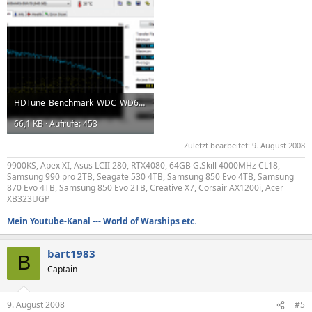
HDTune_Benchmark_WDC_WD6400AAKS-00A7B.png
66,1 KB · Aufrufe: 453
Zuletzt bearbeitet:
9. August 2008
9900KS, Apex XI, Asus LCII 280, RTX4080, 64GB G.Skill 4000MHz CL18,
Samsung 990 pro 2TB, Seagate 530 4TB, Samsung 850 Evo 4TB, Samsung
870 Evo 4TB, Samsung 850 Evo 2TB, Creative X7, Corsair AX1200i, Acer
XB323UGP
Mein Youtube-Kanal --- World of Warships etc.
bart1983
B
Captain
9. August 2008
#5