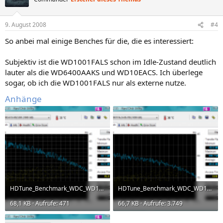
9. August 2008
#4
So anbei mal einige Benches für die, die es interessiert:
Subjektiv ist die WD1001FALS schon im Idle-Zustand deutlich
lauter als die WD6400AAKS und WD10EACS. Ich überlege
sogar, ob ich die WD1001FALS nur als externe nutze.
Anhänge
HDTune_Benchmark_WDC_WD10EACS-00ZJB0.png
HDTune_Benchmark_WDC_WD1001FALS-00J7B.png
68,1 KB · Aufrufe: 471
66,7 KB · Aufrufe: 3.749