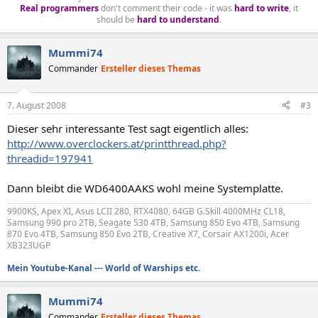
Real programmers
don't comment their code - it was
hard to write
, it
should be
hard to understand
.​
Mummi74
Commander
Ersteller dieses Themas
7. August 2008
#3
Dieser sehr interessante Test sagt eigentlich alles:
http://www.overclockers.at/printthread.php?
threadid=197941
Dann bleibt die WD6400AAKS wohl meine Systemplatte.
9900KS, Apex XI, Asus LCII 280, RTX4080, 64GB G.Skill 4000MHz CL18,
Samsung 990 pro 2TB, Seagate 530 4TB, Samsung 850 Evo 4TB, Samsung
870 Evo 4TB, Samsung 850 Evo 2TB, Creative X7, Corsair AX1200i, Acer
XB323UGP
Mein Youtube-Kanal --- World of Warships etc.
Mummi74
Commander
Ersteller dieses Themas