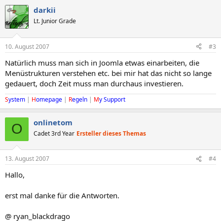
darkii
Lt. Junior Grade
10. August 2007
#3
Natürlich muss man sich in Joomla etwas einarbeiten, die
Menüstrukturen verstehen etc. bei mir hat das nicht so lange
gedauert, doch Zeit muss man durchaus investieren.
S
ystem
|
H
omepage
|
R
egeln
|
M
y Support
onlinetom
O
Cadet 3rd Year
Ersteller dieses Themas
13. August 2007
#4
Hallo,
erst mal danke für die Antworten.
@ ryan_blackdrago