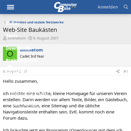
Hauptmenü
Anmelden
Webseiten und soziale Netzwerke
Ticker
Web-Site Baukästen
Tests
E
E
onlinetom
9. August 2007
r
r
Downloads
s
s
onlinetom
O
t
t
Cadet 3rd Year
e
e
Preisvergleich
l
l
l
l
9. August 2007
#1
Forum
e
t
r
a
Hallo zusammen,
Aktuelles
m
ich möchte eine schicke, kleine Homepage für unseren Verein
Empfohlene Inhalte
erstellen. Darin werden vor allem Texte, Bilder, ein Gästebuch,
Neue Beiträge
eine Suchfunktion, eine Sitemap und die übliche
Navigationsleiste enthalten sein. Evtl. kommt noch eine
Neueste Aktivitäten
Forum dazu.
Leserartikel
Ich bräuchte jetzt ein Programm (OpenSource) mit dem ich