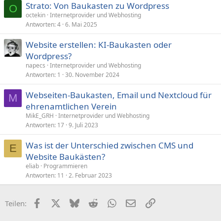
Strato: Von Baukasten zu Wordpress
O
octekin
Internetprovider und Webhosting
Antworten
4
6. Mai 2025
Website erstellen: KI-Baukasten oder
Wordpress?
napecs
Internetprovider und Webhosting
Antworten
1
30. November 2024
Webseiten-Baukasten, Email und Nextcloud für
M
ehrenamtlichen Verein
MikE_GRH
Internetprovider und Webhosting
Antworten
17
9. Juli 2023
Was ist der Unterschied zwischen CMS und
E
Website Baukästen?
eliab
Programmieren
Antworten
11
2. Februar 2023
Facebook
X (Twitter)
Bluesky
Reddit
WhatsApp
E-Mail
Link
Teilen: