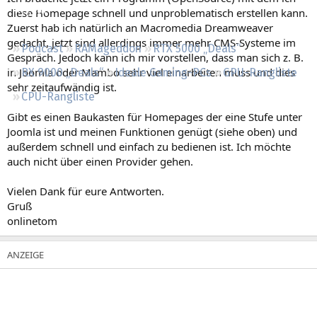
Regeln
diese Homepage schnell und unproblematisch erstellen kann.
Zuerst hab ich natürlich an Macromedia Dreamweaver
gedacht, jetzt sind allerdings immer mehr CMS-Systeme im
Podcast
RAMageddon
RTX 5000 „Deals“
Gespräch. Jedoch kann ich mir vorstellen, dass man sich z. B.
in Joomla oder Mambo sehr viel einarbeiten muss und dies
RX 9000 „Deals“
Ideale Gaming-PCs
GPU-Rangliste
sehr zeitaufwändig ist.
CPU-Rangliste
Gibt es einen Baukasten für Homepages der eine Stufe unter
Joomla ist und meinen Funktionen genügt (siehe oben) und
außerdem schnell und einfach zu bedienen ist. Ich möchte
auch nicht über einen Provider gehen.
Vielen Dank für eure Antworten.
Gruß
onlinetom