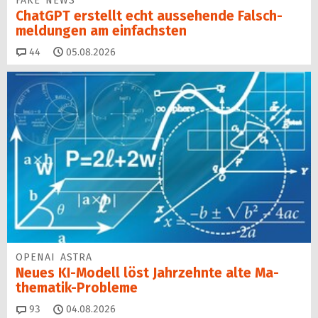
FAKE NEWS
ChatGPT erstellt echt aussehende Falsch­
mel­dungen am einfachsten
Kommentare
44
05.08.2026
OPENAI ASTRA
Neues KI-Modell löst Jahr­zehn­te alte Ma­
thematik-Pro­ble­me
Kommentare
93
04.08.2026