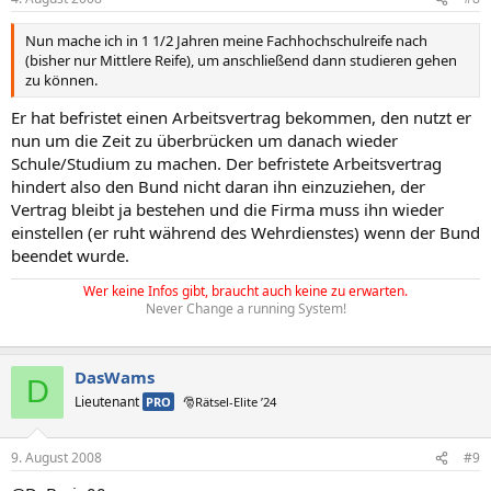
Nun mache ich in 1 1/2 Jahren meine Fachhochschulreife nach
(bisher nur Mittlere Reife), um anschließend dann studieren gehen
zu können.
Er hat befristet einen Arbeitsvertrag bekommen, den nutzt er
nun um die Zeit zu überbrücken um danach wieder
Schule/Studium zu machen. Der befristete Arbeitsvertrag
hindert also den Bund nicht daran ihn einzuziehen, der
Vertrag bleibt ja bestehen und die Firma muss ihn wieder
einstellen (er ruht während des Wehrdienstes) wenn der Bund
beendet wurde.
Wer keine Infos gibt, braucht auch keine zu erwarten.
Never Change a running System!
DasWams
D
Lieutenant
PRO
🎅Rätsel-Elite ’24
9. August 2008
#9