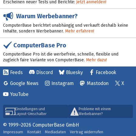
Erscheinen neuer Tests und Berichte:
Jetzt anmelden!
Warum Werbebanner?
ComputerBase berichtet unabhängig und verkauft deshalb keine
Inhalte, sondern Werbebanner.
Mehr erfahren!
ComputerBase Pro
ComputerBase Pro ist die werbefreie, schnelle, flexible und
zugleich faire Variante von ComputerBase.
Mehr dazu!
Feeds
Discord
Bluesky
Facebook
Google News
Instagram
Mastodon
X
YouTube
Einstellungen und
Probleme mit einem
Layout-Umschalter
Werbebanner?
© 1999–2026 ComputerBase GmbH
Impressum
Kontakt
Mediadaten
Vertrag widerrufen