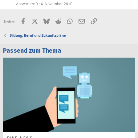
Antworten
9
4. November 2010
Facebook
X (Twitter)
Bluesky
Reddit
WhatsApp
E-Mail
Link
Teilen:
Bildung, Beruf und Zukunftspläne
Passend zum Thema