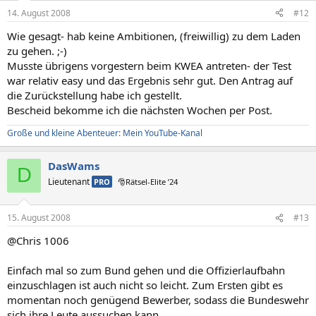
14. August 2008
#12
Wie gesagt- hab keine Ambitionen, (freiwillig) zu dem Laden
zu gehen. ;-)
Musste übrigens vorgestern beim KWEA antreten- der Test
war relativ easy und das Ergebnis sehr gut. Den Antrag auf
die Zurückstellung habe ich gestellt.
Bescheid bekomme ich die nächsten Wochen per Post.
Große und kleine Abenteuer: Mein YouTube-Kanal
DasWams
D
Lieutenant
PRO
🎅Rätsel-Elite ’24
15. August 2008
#13
@Chris 1006
Einfach mal so zum Bund gehen und die Offizierlaufbahn
einzuschlagen ist auch nicht so leicht. Zum Ersten gibt es
momentan noch genügend Bewerber, sodass die Bundeswehr
sich ihre Leute aussuchen kann.