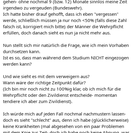
gehen- ohne nochmal 9 (bzw. 12) Monate sinnlos meine Zeit
irgendwo zu vergeuden (Bundeswehr).
Ich hatte bisher drauf gehofft, dass ich eben "vergessen"
werde, schließlich müssen ja nur noch <50% (falls diese Zahl
falsch ist, korrigiert mich bitte) der Männer die Wehrpflicht
erfüllen, doch danach sieht es nun ja nicht mehr aus.
Nun stellt sich mir natürlich die Frage, wie ich mein Vorhaben
durchsetzen kann.
Ist es so, dass man während dem Studium NICHT eingezogen
werden kann?
Und wie sieht es mit dem verweigern aus?
Wann wäre der richtige Zeitpunkt dafür?
(Ich bin mir noch nicht zu 100%ig klar, ob ich mich für die
Wehrpflicht oder den Zivildienst entscheide- momentan
tendiere ich aber zum Zivildienst).
Ich würde mich auf jeden Fall nochmal nachmustern lassen-
doch es sieht "schlecht" aus, denn ich habe (glücklicherweise)
keine Krankheiten (mal abgesehen von ein paar Problemen
mit dem Knie zur Zeit- doch ich habe noch keine Ahnung, was