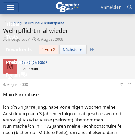
Hauptmenü
Anmelden
Bildung, Beruf und Zukunftspläne
Ticker
Wehrpflicht mal wieder
Tests
E
E
mosquito87
4. August 2008
r
r
Letzte
Downloads
1 von 2
Nächste
s
s
t
t
e
e
mosquito87
Preisvergleich
M
l
l
Lieutenant
l
l
Forum
e
t
r
a
4. August 2008
#1
Aktuelles
m
Moin Forumbase,
Empfohlene Inhalte
ich bin 21 Jahre jung, habe vor einigen Wochen meine
Neue Beiträge
Ausbildung nach 3 Jahren erfolgreich abgeschlossen und
Neueste Aktivitäten
wurde glücklicherweise (befristet) übernommen.
Nun mache ich in 1 1/2 Jahren meine Fachhochschulreife
Leserartikel
nach (bisher nur Mittlere Reife), um anschließend dann