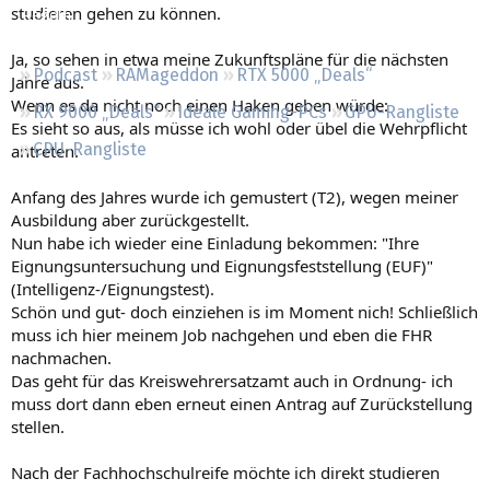
studieren gehen zu können.
Regeln
Ja, so sehen in etwa meine Zukunftspläne für die nächsten
Podcast
RAMageddon
RTX 5000 „Deals“
Jahre aus.
Wenn es da nicht noch einen Haken geben würde:
RX 9000 „Deals“
Ideale Gaming-PCs
GPU-Rangliste
Es sieht so aus, als müsse ich wohl oder übel die Wehrpflicht
CPU-Rangliste
antreten.
Anfang des Jahres wurde ich gemustert (T2), wegen meiner
Ausbildung aber zurückgestellt.
Nun habe ich wieder eine Einladung bekommen: "Ihre
Eignungsuntersuchung und Eignungsfeststellung (EUF)"
(Intelligenz-/Eignungstest).
Schön und gut- doch einziehen is im Moment nich! Schließlich
muss ich hier meinem Job nachgehen und eben die FHR
nachmachen.
Das geht für das Kreiswehrersatzamt auch in Ordnung- ich
muss dort dann eben erneut einen Antrag auf Zurückstellung
stellen.
Nach der Fachhochschulreife möchte ich direkt studieren