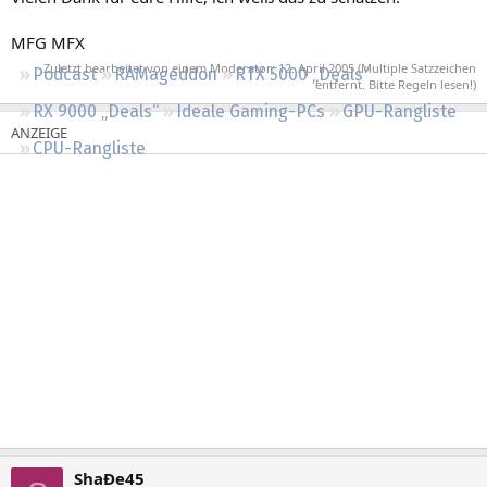
Regeln
MFG MFX
Zuletzt bearbeitet von einem Moderator:
12. April 2005
(Multiple Satzzeichen
Podcast
RAMageddon
RTX 5000 „Deals“
entfernt. Bitte Regeln lesen!)
RX 9000 „Deals“
Ideale Gaming-PCs
GPU-Rangliste
CPU-Rangliste
ShaÐe45