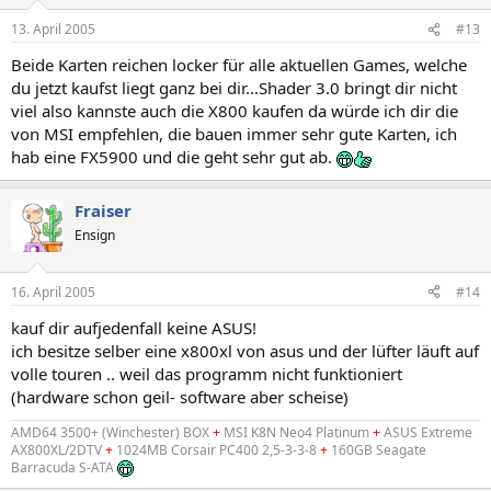
13. April 2005
#13
Beide Karten reichen locker für alle aktuellen Games, welche
du jetzt kaufst liegt ganz bei dir...Shader 3.0 bringt dir nicht
viel also kannste auch die X800 kaufen da würde ich dir die
von MSI empfehlen, die bauen immer sehr gute Karten, ich
hab eine FX5900 und die geht sehr gut ab.
Fraiser
Ensign
16. April 2005
#14
kauf dir aufjedenfall keine ASUS!
ich besitze selber eine x800xl von asus und der lüfter läuft auf
volle touren .. weil das programm nicht funktioniert
(hardware schon geil- software aber scheise)
AMD64 3500+ (Winchester) BOX
+
MSI K8N Neo4 Platinum
+
ASUS Extreme
AX800XL/2DTV
+
1024MB Corsair PC400 2,5-3-3-8
+
160GB Seagate
Barracuda S-ATA