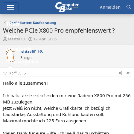
Hauptmenü
Anmelden
Grafikkarten: Kaufberatung
Ticker
Welche PCIe X800 Pro empfehlenswert ?
Tests
E
E
Master FX
12. April 2005
r
r
Downloads
s
s
Master FX
t
t
Ensign
e
e
Preisvergleich
l
l
l
l
12. April 2005
#1
Forum
e
t
r
a
Hallo alle zusammen !
Aktuelles
m
Ich habe mich entschieden mir eine Radeon X800 Pro mit 256
Empfohlene Inhalte
MB zuzulegen.
Neue Beiträge
Jetzt weiß ich nicht, welche Grafikkarte ich bezüglich
Lautstärke, Ausstattung und Kühlung kaufen soll.
Neueste Aktivitäten
Maximal möchte ich 225 Euro ausgeben.
Leserartikel
Vielen Dank für eure Hilfe, ich weiß das zu schätzen.