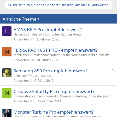
Du musst dich einloggen oder registrieren, um hier zu antworten.
Ähnliche Themen
BMAX B8 A Pro empfehlenswert?
H
Hansi4000
Desktop-Computer: Kaufberatung
Antworten
11
3. Februar 2026
TERRA PAD 1061 PRO - empfehlenswert?
M
Mohikaner
Smartphone/Tablet-Kaufberatung und Mobilfunktarife
Antworten
15
10. Januar 2017
Samsung 850 Pro empfehlenswert?
e
milescool
Massenspeicher
Antworten
1
6. März 2015
s
p
Creative Fatal1ty Pro empfehlenswert?
e
M
moonwalker99
Gaming-Audio, Streaming-Setups, Podcasting etc.
r
Antworten
9
5. November 2011
r
t
Monster Turbine Pro empfehlenswert?
Quadt_89
Gaming-Audio, Streaming-Setups, Podcasting etc.