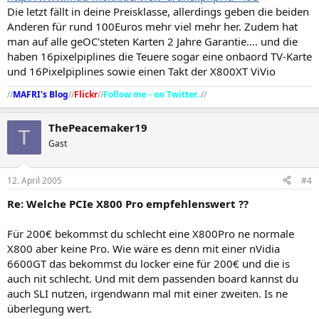
Die letzt fällt in deine Preisklasse, allerdings geben die beiden
Anderen für rund 100Euros mehr viel mehr her. Zudem hat
man auf alle geOC'steten Karten 2 Jahre Garantie.... und die
haben 16pixelpiplines die Teuere sogar eine onbaord TV-Karte
und 16Pixelpiplines sowie einen Takt der X800XT ViVio
//
MAFRI's Blog
//
Flickr
//
Follow me - on Twitter..
//​
ThePeacemaker19
T
Gast
12. April 2005
#4
Re: Welche PCIe X800 Pro empfehlenswert ??
Für 200€ bekommst du schlecht eine X800Pro ne normale
X800 aber keine Pro. Wie wäre es denn mit einer nVidia
6600GT das bekommst du locker eine für 200€ und die is
auch nit schlecht. Und mit dem passenden board kannst du
auch SLI nutzen, irgendwann mal mit einer zweiten. Is ne
überlegung wert.