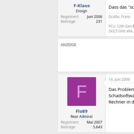
F-Klaus
Dass das "s
Ensign
Registriert
Juni 2006
Grüße, Franz
Beiträge
231
PCs: 12th Gen
2x3,5 GHz x64,
14. Juni 2009
F
Das Problem
Schadsoftwa
Rechner in di
Flo89
Rear Admiral
Registriert
Mai 2007
Beiträge
5.643