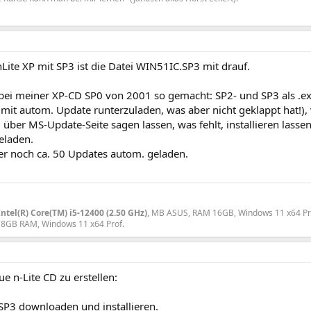
Lite XP mit SP3 ist die Datei WIN51IC.SP3 mit drauf.
 bei meiner XP-CD SP0 von 2001 so gemacht: SP2- und SP3 als .ex
 mit autom. Update runterzuladen, was aber nicht geklappt hat!), v
, über MS-Update-Seite sagen lassen, was fehlt, installieren lass
eladen.
er noch ca. 50 Updates autom. geladen.
Intel(R) Core(TM) i5-12400 (2.50 GHz)
, MB ASUS, RAM 16GB, Windows 11 x64 Pr
 8GB RAM, Windows 11 x64 Prof.
e n-Lite CD zu erstellen:
 SP3 downloaden und installieren.