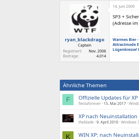
14. Juni 2009
SP3 + Siche
(Adresse im 
ryan_blackdrago
Warmes Bier - 
Attractmode 
Captain
Lügenkresse! 
Registriert
Nov. 2006
Beiträge
4.014
Ähnliche Themen
Offizielle Updates für X
F
fiestaforever
15. Mai 2017
Windo
XP nach Neuinstallation
theblade
9. April 2010
Windows 7
WIN XP: nach Neuinstall
K