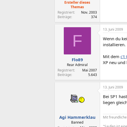
Ersteller dieses
Themas
Registriert
Nov. 2003
Beiträge
374
13. Juni 2009
F
Wenn du kein
installieren.
Mit dem
c't
Flo89
XP neu und 
Rear Admiral
Registriert
Mai 2007
Beiträge
5.643
13. Juni 2009
Bei SP1 hast
liegen glei
Agi Hammerklau
Mit freundlic
Banned
"Saufen ist ein