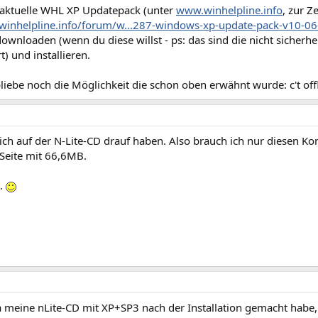
aktuelle WHL XP Updatepack (unter
www.winhelpline.info
, zur Ze
winhelpline.info/forum/w...287-windows-xp-update-pack-v10-06
ownloaden (wenn du diese willst - ps: das sind die nicht sicherhei
t) und installieren.
iebe noch die Möglichkeit die schon oben erwähnt wurde: c't off
ich auf der N-Lite-CD drauf haben. Also brauch ich nur diesen 
 Seite mit 66,6MB.
.
ja meine nLite-CD mit XP+SP3 nach der Installation gemacht habe