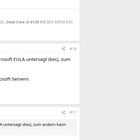
of.,
Intel Core i3-4130
MB MSI B85M-E45
#10
crosoft EULA untersagt dies), zum
osoft-Servern.
#11
LA untersagt dies), zum andern kann