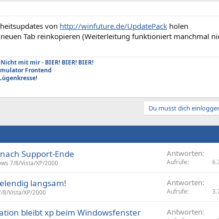
rheitsupdates von
http://winfuture.de/UpdatePack
holen
neuen Tab reinkopieren (Weiterleitung funktioniert manchmal nic
Nicht mit mir - BIER! BIER! BIER!
Emulator Frontend
Lügenkresse!
Du musst dich einloggen
P nach Support-Ende
Antworten
Aufrufe
6.
ws 7/8/Vista/XP/2000
 elendig langsam!
Antworten
Aufrufe
3.
/8/Vista/XP/2000
ation bleibt xp beim Windowsfenster
Antworten