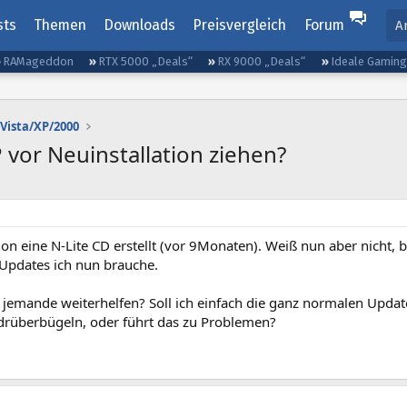
sts
Themen
Downloads
Preisvergleich
Forum
A
RAMageddon
RTX 5000 „Deals“
RX 9000 „Deals“
Ideale Gamin
Vista/XP/2000
 vor Neuinstallation ziehen?
on eine N-Lite CD erstellt (vor 9Monaten). Weiß nun aber nicht,
Updates ich nun brauche.
 jemande weiterhelfen? Soll ich einfach die ganz normalen Updat
 drüberbügeln, oder führt das zu Problemen?