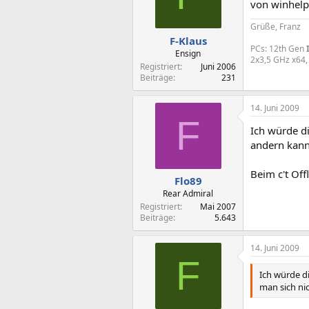
von winhelpl
Grüße, Franz
F-Klaus
PCs: 12th Gen
Ensign
2x3,5 GHz x64,
Registriert
Juni 2006
Beiträge
231
14. Juni 2009
F
Ich würde di
andern kann 
Beim c't Of
Flo89
Rear Admiral
Registriert
Mai 2007
Beiträge
5.643
14. Juni 2009
F
Ich würde d
man sich nic