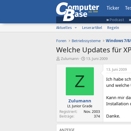
Ticker
Te
Podcast
Aktuelles
Leserartikel
Regeln
Foren
Betriebssysteme
Windows 7/8/
Welche Updates für XP
E
E
Zulumann
13. Juni 2009
r
r
s
s
13. Juni 2009
t
t
Z
Ich habe sch
e
e
l
l
und welche 
l
l
e
t
Kann mir da
Zulumann
r
a
Installation
m
Lt. Junior Grade
Registriert
Nov. 2003
Danke.
Beiträge
374