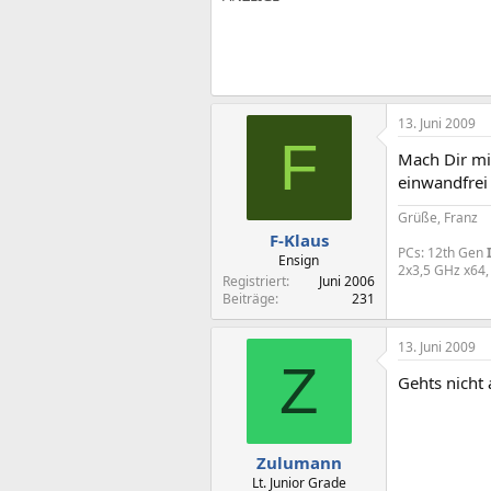
13. Juni 2009
F
Mach Dir mi
einwandfrei
Grüße, Franz
F-Klaus
PCs: 12th Gen
Ensign
2x3,5 GHz x64,
Registriert
Juni 2006
Beiträge
231
13. Juni 2009
Z
Gehts nicht 
Zulumann
Lt. Junior Grade