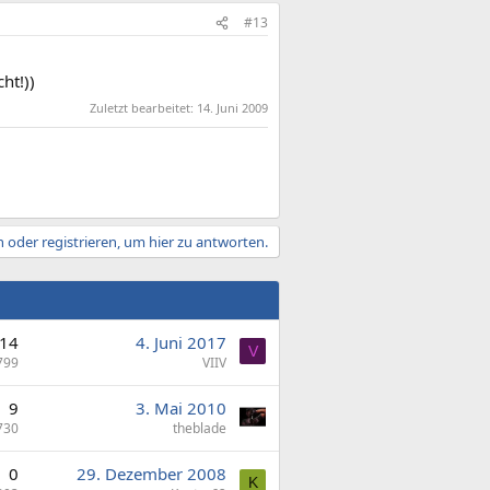
#13
ht!))
Zuletzt bearbeitet:
14. Juni 2009
 oder registrieren, um hier zu antworten.
14
4. Juni 2017
V
799
VIIV
9
3. Mai 2010
730
theblade
0
29. Dezember 2008
K