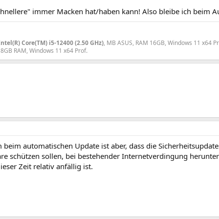
chnellere" immer Macken hat/haben kann! Also bleibe ich beim 
Intel(R) Core(TM) i5-12400 (2.50 GHz)
, MB ASUS, RAM 16GB, Windows 11 x64 Pr
 8GB RAM, Windows 11 x64 Prof.
 beim automatischen Update ist aber, dass die Sicherheitsupdate
re schützen sollen, bei bestehender Internetverdingung herunt
eser Zeit relativ anfällig ist.