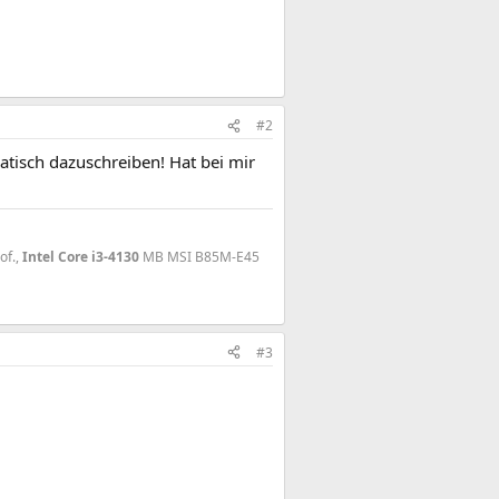
#2
atisch dazuschreiben! Hat bei mir
of.,
Intel Core i3-4130
MB MSI B85M-E45
#3