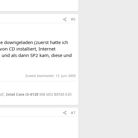
#6
e downgeladen (zuerst hatte ich
on CD installiert, Internet
en und als dann SP2 kam, diese und
Zuletzt bearbeitet:
13. Juni 2009
of.,
Intel Core i3-4130
MB MSI B85M-E45
#7