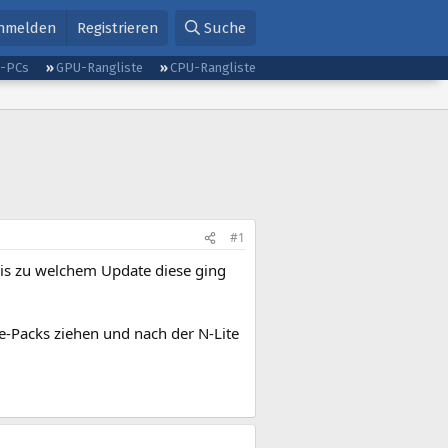
nmelden
Registrieren
Suche
g-PCs
GPU-Rangliste
CPU-Rangliste
#1
 bis zu welchem Update diese ging
e-Packs ziehen und nach der N-Lite