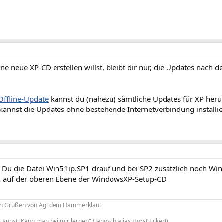
e neue XP-CD erstellen willst, bleibt dir nur, die Updates nach d
 Offline-Update
kannst du (nahezu) sämtliche Updates für XP herun
kannst die Updates ohne bestehende Internetverbindung installie
 Du die Datei Win51ip.SP1 drauf und bei SP2 zusätzlich noch Win
ch auf der oberen Ebene der WindowsXP-Setup-CD.
hen Grüßen von Agi dem Hammerklau!
e Kunst. Kann man bei mir lernen" (Janosch alias Horst Eckert).