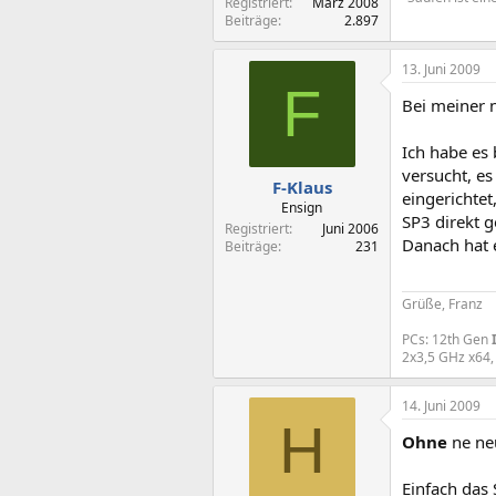
Registriert
März 2008
Beiträge
2.897
13. Juni 2009
F
Bei meiner n
Ich habe es
versucht, es
F-Klaus
eingerichtet
Ensign
SP3 direkt g
Registriert
Juni 2006
Danach hat 
Beiträge
231
Grüße, Franz
PCs: 12th Gen
2x3,5 GHz x64,
14. Juni 2009
H
Ohne
ne neu
Einfach das