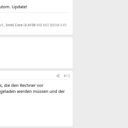
Autom. Update!
of.,
Intel Core i3-4130
MB MSI B85M-E45
#12
s, die den Rechner vor
ergeladen werden müssen und der