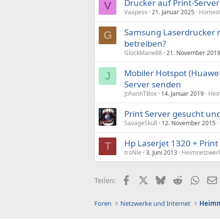
Drucker auf Print-Serve
V
Vaapesx
21. Januar 2025
Homeoff
Samsung Laserdrucker mi
G
betreiben?
GlockMane88
21. November 201
Mobiler Hotspot (Huawei 
J
Server senden
JohannTBox
14. Januar 2019
Hei
Print Server gesucht un
SavageSkull
12. November 2015
Hp Laserjet 1320 + Print 
T
troNie
3. Juni 2013
Heimnetzwerk
Facebook
X (Twitter)
Bluesky
Reddit
What
Teilen:
Foren
Netzwerke und Internet
Heimn