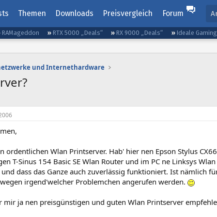
sts
Themen
Downloads
Preisvergleich
Forum
A
RAMageddon
RTX 5000 „Deals“
RX 9000 „Deals“
Ideale Gamin
etzwerke und Internethardware
rver?
2006
mmen,
n ordentlichen Wlan Printserver. Hab' hier nen Epson Stylus CX6
en T-Sinus 154 Basic SE Wlan Router und im PC ne Linksys Wlan K
 und dass das Ganze auch zuverlässig funktioniert. Ist nämlich fü
 wegen irgend'welcher Problemchen angerufen werden.
hr mir ja nen preisgünstigen und guten Wlan Printserver empfehl