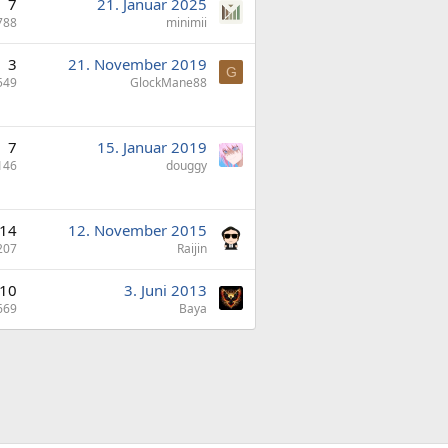
7
21. Januar 2025
788
minimii
3
21. November 2019
G
549
GlockMane88
7
15. Januar 2019
146
douggy
14
12. November 2015
207
Raijin
10
3. Juni 2013
669
Baya