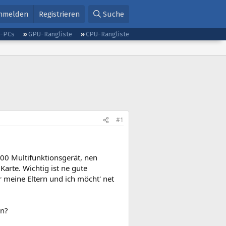
nmelden
Registrieren
Suche
g-PCs
GPU-Rangliste
CPU-Rangliste
#1
600 Multifunktionsgerät, nen
arte. Wichtig ist ne gute
r meine Eltern und ich möcht' net
en?