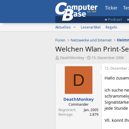
Ticker
Te
Podcast
Aktuelles
Leserartikel
Regeln
Foren
Netzwerke und Internet
Heimn
Welchen Wlan Print-Se
E
E
DeathMonkey
15. Dezember 2006
r
r
s
s
15. Dezember 
t
t
D
Hallo zusa
e
e
l
l
l
l
ich suche ne
e
t
schrammelig
DeathMonkey
r
a
Signalstärke
m
Commander
jede Stunde
Registriert
Jan. 2005
Beiträge
2.879
Vll. könnt I