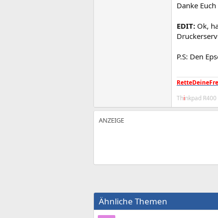
Danke Euch
EDIT:
Ok, ha
Druckerserv
P.S: Den Eps
RetteDeineFre
Th
i
nkpad R400
Ähnliche Themen