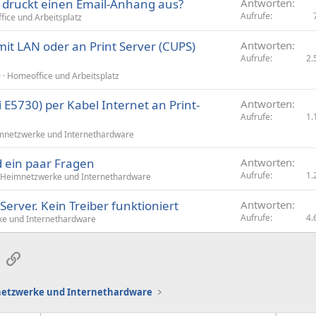
r druckt einen Email-Anhang aus?
Antworten
Aufrufe
ice und Arbeitsplatz
t LAN oder an Print Server (CUPS)
Antworten
Aufrufe
2.
9
Homeoffice und Arbeitsplatz
E5730) per Kabel Internet an Print-
Antworten
Aufrufe
1.
mnetzwerke und Internethardware
d ein paar Fragen
Antworten
Aufrufe
1.
Heimnetzwerke und Internethardware
Server. Kein Treiber funktioniert
Antworten
Aufrufe
4.
e und Internethardware
sApp
E-Mail
Link
etzwerke und Internethardware