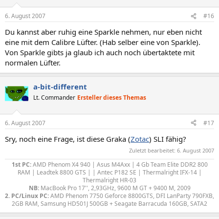
6. August 2007
#16
Du kannst aber ruhig eine Sparkle nehmen, nur eben nicht
eine mit dem Calibre Lüfter. (Hab selber eine von Sparkle).
Von Sparkle gibts ja glaub ich auch noch übertaktete mit
normalen Lüfter.
a-bit-different
Lt. Commander
Ersteller dieses Themas
6. August 2007
#17
Sry, noch eine Frage, ist diese Graka (
Zotac
) SLI fähig?
Zuletzt bearbeitet:
6. August 2007
1st PC:
AMD Phenom X4 940 | Asus M4Axx | 4 Gb Team Elite DDR2 800
RAM | Leadtek 8800 GTS | | Antec P182 SE | Thermalright IFX-14 |
Thermalright HR-03
NB:
MacBook Pro 17'', 2,93GHz, 9600 M GT + 9400 M, 2009
2. PC/Linux PC:
AMD Phenom 7750 Geforce 8800GTS, DFI LanParty 790FXB,
2GB RAM, Samsung HD501J 500GB + Seagate Barracuda 160GB, SATA2​