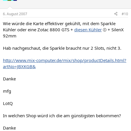
6. August 2007
#10
Wie würde die Karte effektiver gekühlt, mit dem Sparkle
Kühler oder eine Zotac 8800 GTS +
diesen Kühler
+ SilenX
92mm
Hab nachgeschaut, die Sparkle braucht nur 2 Slots, nicht 3.
http://www.mix-computer.de/mix/shop/productDetails.html?
artNo=JBXKGB&
Danke
mfg
LotQ
In welchen Shop würd ich die am günstigsten bekommen?
Danke