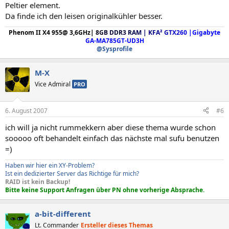
Peltier element.
Da finde ich den leisen originalkühler besser.
Phenom II X4 955@ 3,6GHz
|
8
G
B
DDR3
R
A
M
|
K
F
A
²
G
T
X
2
6
0
|
Gigabyte
GA-MA785GT-UD3H
@Sysprofile
M-X
Vice Admiral
PRO
6. August 2007
#6
ich will ja nicht rummekkern aber diese thema wurde schon
sooooo oft behandelt einfach das nächste mal sufu benutzen
=)
Haben wir hier ein XY-Problem?
Ist ein dedizierter Server das Richtige für mich?
RAID ist kein Backup!
Bitte keine Support Anfragen über PN ohne vorherige Absprache.
a-bit-different
Lt. Commander
Ersteller dieses Themas