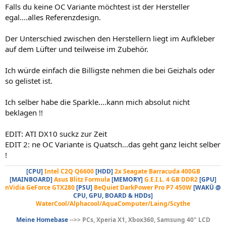
Falls du keine OC Variante möchtest ist der Hersteller
egal....alles Referenzdesign.
Der Unterschied zwischen den Herstellern liegt im Aufkleber
auf dem Lüfter und teilweise im Zubehör.
Ich würde einfach die Billigste nehmen die bei Geizhals oder
so gelistet ist.
Ich selber habe die Sparkle....kann mich absolut nicht
beklagen !!
EDIT: ATI DX10 suckz zur Zeit
EDIT 2: ne OC Variante is Quatsch...das geht ganz leicht selber
!
[CPU]
Intel C2Q Q6600
[HDD]
2x Seagate Barracuda 400GB
[MAINBOARD]
Asus Blitz Formula
[MEMORY]
G.E.I.L. 4 GB DDR2
[GPU]
nVidia GeForce GTX280
[PSU]
BeQuiet DarkPower Pro P7 450W
[WAKÜ @
CPU, GPU, BOARD & HDDs]
WaterCool/Alphacool/AquaComputer/Laing/Scythe
Meine Homebase
-->> PCs, Xperia X1, Xbox360, Samsung 40" LCD