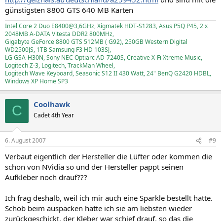
günstigsten 8800 GTS 640 MB Karten
Intel Core 2 Duo E8400@3,6GHz, Xigmatek HDT-S1283, Asus P5Q P45, 2 x
2048MB A-DATA Vitesta DDR2 800MHz,
Gigabyte GeForce 8800 GTS 512MB ( G92), 250GB Western Digital
WD2500JS, 1TB Samsung F3 HD 103SJ,
LG GSA-H30N, Sony NEC Optiarc AD-7240S, Creative X-Fi Xtreme Music,
Logitech Z-3, Logitech, TrackMan Wheel,
Logitech Wave Keyboard, Seasonic S12 II 430 Watt, 24" BenQ G2420 HDBL,
Windows XP Home SP3
Coolhawk
C
Cadet 4th Year
6. August 2007
#9
Verbaut eigentlich der Hersteller die Lüfter oder kommen die
schon von NVidia so und der Hersteller pappt seinen
Aufkleber noch drauf???
Ich frag deshalb, weil ich mir auch eine Sparkle bestellt hatte.
Schob beim auspacken hätte ich sie am liebsten wieder
zurückgeschickt. der Kleber war schief drauf, so das die