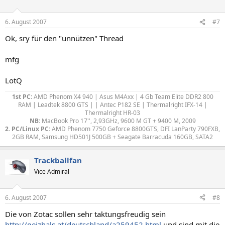
6. August 2007
#7
Ok, sry für den "unnützen" Thread
mfg
LotQ
1st PC:
AMD Phenom X4 940 | Asus M4Axx | 4 Gb Team Elite DDR2 800
RAM | Leadtek 8800 GTS | | Antec P182 SE | Thermalright IFX-14 |
Thermalright HR-03
NB:
MacBook Pro 17'', 2,93GHz, 9600 M GT + 9400 M, 2009
2. PC/Linux PC:
AMD Phenom 7750 Geforce 8800GTS, DFI LanParty 790FXB,
2GB RAM, Samsung HD501J 500GB + Seagate Barracuda 160GB, SATA2​
Trackballfan
Vice Admiral
6. August 2007
#8
Die von Zotac sollen sehr taktungsfreudig sein
http://geizhals.at/deutschland/a259452.html
und sind mit die