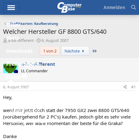
Hauptmenü
Anmelden
Grafikkarten: Kaufberatung
Ticker
Welcher Hersteller GF 8800 GTS/640
Tests
E
E
a-bit-different
6. August 2007
r
r
Letzte
Downloads
1 von 2
Nächste
s
s
t
t
e
e
a-bit-different
Preisvergleich
l
l
Lt. Commander
l
l
Forum
e
t
r
a
6. August 2007
#1
Aktuelles
m
Hey,
Empfohlene Inhalte
werd mir jetzt doch statt der 7950 GX2 zwei 8800 GTS/640
Neue Beiträge
(vorübergehend für 2 PC's) kaufen. Jedoch gibt es sehr viele
Neueste Aktivitäten
Hersteller, wer wäre momentan der beste für die Graka?
Leserartikel
Danke