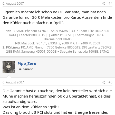
6. August 2007
#4
Eigentlich möchte ich schon ne OC Variante, man hat noch
Garantie für nur 30 € Mehrkosten pro Karte. Ausserdem finde
den Kühler auch einfach nur "geil".
1st PC:
AMD Phenom X4 940 | Asus M4Axx | 4 Gb Team Elite DDR2 800
RAM | Leadtek 8800 GTS | | Antec P182 SE | Thermalright IFX-14 |
Thermalright HR-03
NB:
MacBook Pro 17'', 2,93GHz, 9600 M GT + 9400 M, 2009
2. PC/Linux PC:
AMD Phenom 7750 Geforce 8800GTS, DFI LanParty 790FXB,
2GB RAM, Samsung HD501J 500GB + Seagate Barracuda 160GB, SATA2​
Pipe_Zero
Lieutenant
6. August 2007
#5
Die Garantie hast du auch so, den kein hersteller wird sich die
Mühe machen herauszufinden ob du Übertaktet hast, da dies
zu aufwändig wäre.
Was ist an dem kühler so "geil"?
Das ding braucht 3 PCI slots und hat ein Energie fressendes