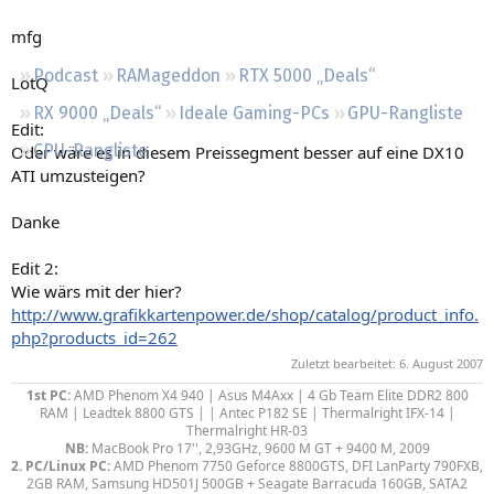
Regeln
mfg
Podcast
RAMageddon
RTX 5000 „Deals“
LotQ
RX 9000 „Deals“
Ideale Gaming-PCs
GPU-Rangliste
Edit:
CPU-Rangliste
Oder wäre es in diesem Preissegment besser auf eine DX10
ATI umzusteigen?
Danke
Edit 2:
Wie wärs mit der hier?
http://www.grafikkartenpower.de/shop/catalog/product_info.
php?products_id=262
Zuletzt bearbeitet:
6. August 2007
1st PC:
AMD Phenom X4 940 | Asus M4Axx | 4 Gb Team Elite DDR2 800
RAM | Leadtek 8800 GTS | | Antec P182 SE | Thermalright IFX-14 |
Thermalright HR-03
NB:
MacBook Pro 17'', 2,93GHz, 9600 M GT + 9400 M, 2009
2. PC/Linux PC:
AMD Phenom 7750 Geforce 8800GTS, DFI LanParty 790FXB,
2GB RAM, Samsung HD501J 500GB + Seagate Barracuda 160GB, SATA2​