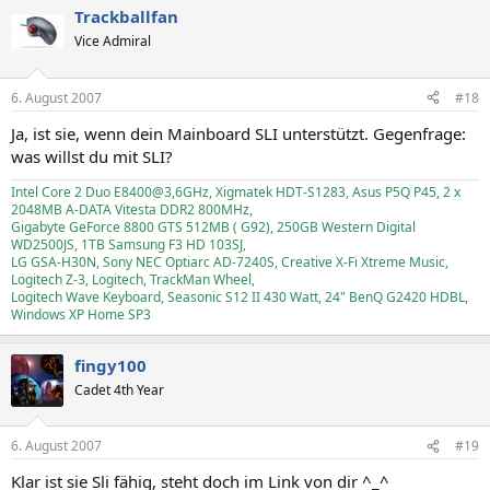
Trackballfan
Vice Admiral
6. August 2007
#18
Ja, ist sie, wenn dein Mainboard SLI unterstützt. Gegenfrage:
was willst du mit SLI?
Intel Core 2 Duo E8400@3,6GHz, Xigmatek HDT-S1283, Asus P5Q P45, 2 x
2048MB A-DATA Vitesta DDR2 800MHz,
Gigabyte GeForce 8800 GTS 512MB ( G92), 250GB Western Digital
WD2500JS, 1TB Samsung F3 HD 103SJ,
LG GSA-H30N, Sony NEC Optiarc AD-7240S, Creative X-Fi Xtreme Music,
Logitech Z-3, Logitech, TrackMan Wheel,
Logitech Wave Keyboard, Seasonic S12 II 430 Watt, 24" BenQ G2420 HDBL,
Windows XP Home SP3
fingy100
Cadet 4th Year
6. August 2007
#19
Klar ist sie Sli fähig, steht doch im Link von dir ^_^