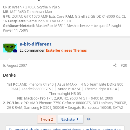
CPU:
Ryzen 7 3700X, Scythe Ninja 5
MB:
MSI B450 Tomahawk Max
GPU:
ZOTAC GTX 1070 AMP Extr. Core
RAM:
G.Skill 32 GB DDR4-3000 Kit, CL
16
Festplatte:
Samsung 970 Evo M.2 1 TB
Gehäuse+Netzteil:
MasterBox MB511 Mesh schwarz + be quiet! Straight
Power 11 750W
a-bit-different
Lt. Commander
Ersteller dieses Themas
6. August 2007
#20
Danke
1st PC:
AMD Phenom X4 940 | Asus M4Axx | 4 Gb Team Elite DDR2 800
RAM | Leadtek 8800 GTS | | Antec P182 SE | Thermalright IFX-14 |
Thermalright HR-03
NB:
MacBook Pro 17'', 2,93GHz, 9600 M GT + 9400 M, 2009
2. PC/Linux PC:
AMD Phenom 7750 Geforce 8800GTS, DFI LanParty 790FXB,
2GB RAM, Samsung HD501J 500GB + Seagate Barracuda 160GB, SATA2​
Letzte
1 von 2
Nächste
Du musst dich einloggen oder registrieren, um hier zu antworten.