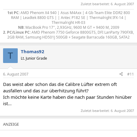
Zuletzt bearbeitet:
6. August 2007
1st PC:
AMD Phenom X4 940 | Asus M4Axx | 4 Gb Team Elite DDR2 800
RAM | Leadtek 8800 GTS | | Antec P182 SE | Thermalright IFX-14 |
Thermalright HR-03
NB:
MacBook Pro 17'', 2,93GHz, 9600 M GT + 9400 M, 2009
2. PC/Linux PC:
AMD Phenom 7750 Geforce 8800GTS, DFI LanParty 790FXB,
2GB RAM, Samsung HD501J 500GB + Seagate Barracuda 160GB, SATA2​
Thomas92
T
Lt. Junior Grade
6. August 2007
#11
Das weist aber schon das die Calibre Lüfter extrem oft
ausfallen und das zur überhitzung führt?
Ich möchte keine Karte haben die nach paar Stunden hinüber
ist...
Zuletzt bearbeitet:
6. August 2007