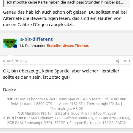
Ich möchte keine Karte haben die nach paar Stunden hinüber ist...
Genau das hab ich auch schon oft gelsen. Du solltest mal bei
Alternate die Bewertungen lesen, das sind ein Haufen von
diesen Calibre DIngern abgekratzt.
a-bit-different
Lt. Commander
Ersteller dieses Themas
6. August 2007
#13
Ok, bin überzeugt, keine Sparkle, aber welcher Hersteller
sollte es dann sein, ist Zotac gut?
Danke
1st PC:
AMD Phenom X4 940 | Asus M4Axx | 4 Gb Team Elite DDR2 800
RAM | Leadtek 8800 GTS | | Antec P182 SE | Thermalright IFX-14 |
Thermalright HR-03
NB:
MacBook Pro 17'', 2,93GHz, 9600 M GT + 9400 M, 2009
2. PC/Linux PC:
AMD Phenom 7750 Geforce 8800GTS, DFI LanParty 790FXB,
2GB RAM, Samsung HD501J 500GB + Seagate Barracuda 160GB, SATA2​