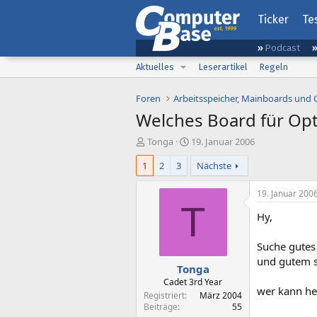
Ticker
Te
Podcast
Aktuelles
Leserartikel
Regeln
Foren
Arbeitsspeicher, Mainboards und
Welches Board für Op
E
E
Tonga
19. Januar 2006
r
r
1
2
3
Nächste
s
s
t
t
e
e
19. Januar 200
l
l
T
Hy,
l
l
e
t
r
a
Suche gutes
m
und gutem 
Tonga
Cadet 3rd Year
wer kann he
Registriert
März 2004
Beiträge
55