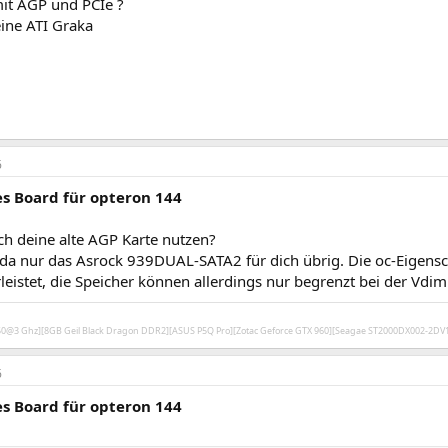
it AGP und PCIe ?
ine ATI Graka
6
s Board für opteron 144
ch deine alte AGP Karte nutzen?
 da nur das Asrock 939DUAL-SATA2 für dich übrig. Die oc-Eigensc
leistet, die Speicher können allerdings nur begrenzt bei der Vd
450@3 Ghz][8GB Geil Black Dragon DDR2][ASUS P5Q Pro][Zotac Geforce GTX 960][Seagae ST2000DX002-2D
6
s Board für opteron 144