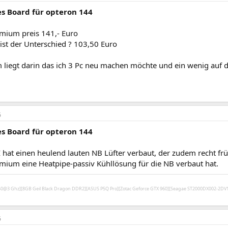
s Board für opteron 144
mium preis 141,- Euro
ist der Unterschied ? 103,50 Euro
 liegt darin das ich 3 Pc neu machen möchte und ein wenig auf 
6
s Board für opteron 144
hat einen heulend lauten NB Lüfter verbaut, der zudem recht frü
mium eine Heatpipe-passiv Kühllösung für die NB verbaut hat.
450@3 Ghz][8GB Geil Black Dragon DDR2][ASUS P5Q Pro][Zotac Geforce GTX 960][Seagae ST2000DX002-2D
6