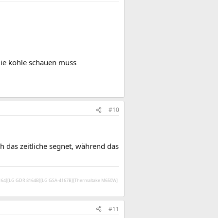
die kohle schauen muss
#10
h das zeitliche segnet, während das
V164][LG GDR 8164B][LG GSA-4167B][Thermaltake M650W]
#11