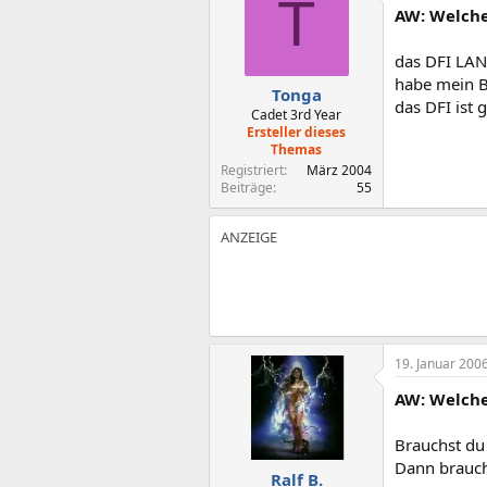
T
AW: Welche
das DFI LANP
habe mein B
Tonga
das DFI ist 
Cadet 3rd Year
Ersteller dieses
Themas
Registriert
März 2004
Beiträge
55
19. Januar 200
AW: Welche
Brauchst du
Dann brauch
Ralf B.