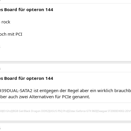
s Board für opteron 144
s rock
och mit PCI
s
6
s Board für opteron 144
939DUAL-SATA2 ist entgegen der Regel aber ein wirklich brauchb
aber auch zwei Alternativen für PCIe genannt.
450@3 Ghz][8GB Geil Black Dragon DDR2][ASUS P5Q Pro][Zotac Geforce GTX 960][Seagae ST2000DX002-2D
6