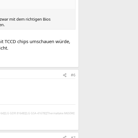
 zwar mit dem richtigen Bios
en.
 mit TCCD chips umschauen würde,
cht.
#6
V164][LG GDR 8164B][LG GSA-4167B][Thermaltake M650W]
#7