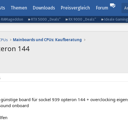
sts
Themen
Downloads
Preisvergleich
Forum
A
RAMageddon
RTX 5000 „Deals“
RX 9000 „Deals“
Ideale Gamin
 CPUs
Mainboards und CPUs: Kaufberatung
teron 144
6
 günstige board für sockel 939 opteron 144 + overclocking eigen
sound onboard
lfen