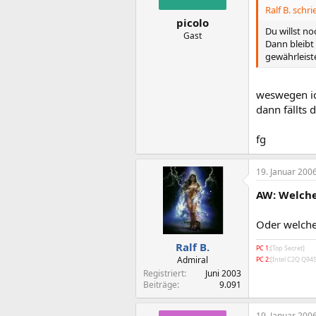
Ralf B. schri
picolo
Du willst no
Gast
Dann bleibt
gewährleist
weswegen ic
dann fällts
fg
19. Januar 200
AW: Welche
Oder welche
Ralf B.
PC 1:
[Top Secret]
Admiral
PC 2:
[Intel C2Q Q9
Registriert
Juni 2003
Beiträge
9.091
19. Januar 200