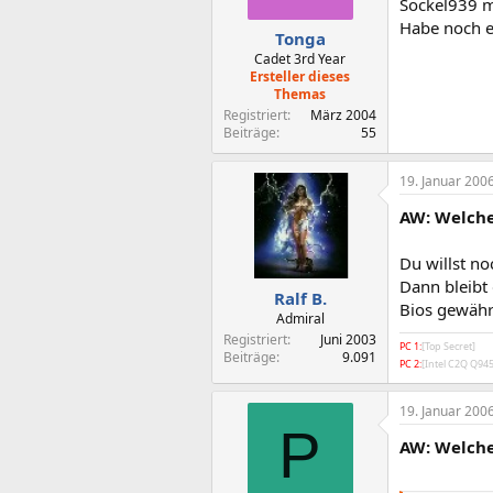
Sockel939 m
Habe noch e
Tonga
Cadet 3rd Year
Ersteller dieses
Themas
Registriert
März 2004
Beiträge
55
19. Januar 200
AW: Welche
Du willst no
Dann bleibt
Ralf B.
Bios gewähr
Admiral
Registriert
Juni 2003
PC 1:
[Top Secret]
Beiträge
9.091
PC 2:
[Intel C2Q Q9
19. Januar 200
P
AW: Welche