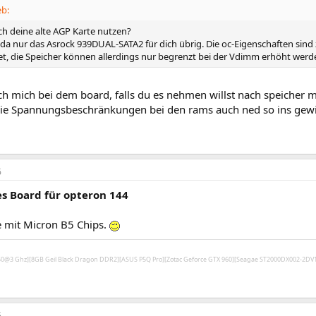
eb:
ch deine alte AGP Karte nutzen?
 da nur das Asrock 939DUAL-SATA2 für dich übrig. Die oc-Eigenschaften sind
et, die Speicher können allerdings nur begrenzt bei der Vdimm erhöht werd
h mich bei dem board, falls du es nehmen willst nach speicher
 die Spannungsbeschränkungen bei den rams auch ned so ins gewi
6
s Board für opteron 144
 mit Micron B5 Chips.
450@3 Ghz][8GB Geil Black Dragon DDR2][ASUS P5Q Pro][Zotac Geforce GTX 960][Seagae ST2000DX002-2D
6