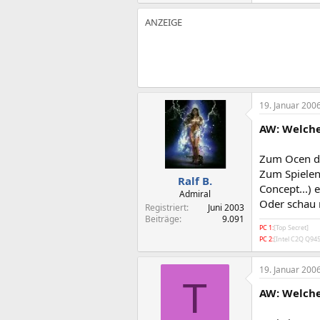
19. Januar 200
AW: Welche
Zum Ocen da
Zum Spielen
Ralf B.
Concept...) 
Admiral
Oder schau
Registriert
Juni 2003
Beiträge
9.091
PC 1:
[Top Secret]
PC 2:
[Intel C2Q Q9
19. Januar 200
T
AW: Welche