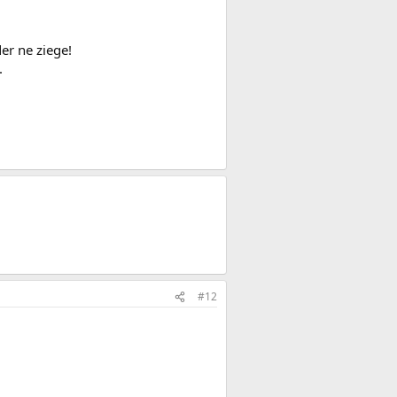
er ne ziege!
.
#12