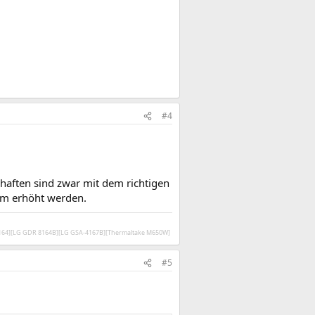
#4
haften sind zwar mit dem richtigen
imm erhöht werden.
V164][LG GDR 8164B][LG GSA-4167B][Thermaltake M650W]
#5