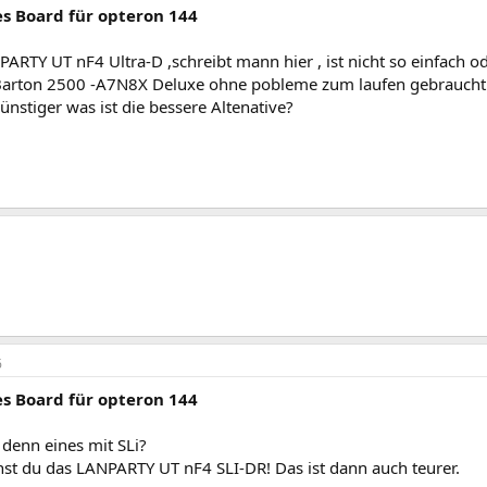
s Board für opteron 144
ARTY UT nF4 Ultra-D ,schreibt mann hier , ist nicht so einfach od
arton 2500 -A7N8X Deluxe ohne pobleme zum laufen gebraucht
günstiger was ist die bessere Altenative?
6
s Board für opteron 144
 denn eines mit SLi?
st du das LANPARTY UT nF4 SLI-DR! Das ist dann auch teurer.