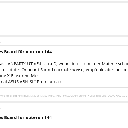
6
s Board für opteron 144
s LANPARTY UT nF4 Ultra-D, wenn du dich mit der Materie schon
 reicht der Onboard Sound normalerweise, empfehle aber bei n
eine X-Fi extrem Music.
 mal ASUS A8N-SLI Premium an.
450@3 Ghz][8GB Geil Black Dragon DDR2][ASUS P5Q Pro][Zotac Geforce GTX 960][Seagae ST2000DX002-2D
6
s Board für opteron 144