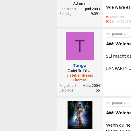
Admiral
Wie wäre es
Registriert
Juni 2003
Beiträge
9.091
PC 1:
[Top Secret]
PC 2:
[Intel C2Q Q9
19. Januar 200
T
AW: Welche
SLi macht da
Tonga
LANPARTY UT
Cadet 3rd Year
Ersteller dieses
Themas
Registriert
März 2004
Beiträge
55
19. Januar 200
AW: Welche
Wenn du ne A
Wenn du spät