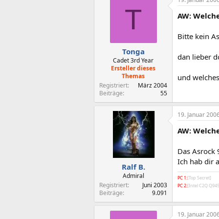
T
AW: Welche
Bitte kein A
Tonga
dan lieber d
Cadet 3rd Year
Ersteller dieses
Themas
und welche
Registriert
März 2004
Beiträge
55
19. Januar 200
AW: Welche
Das Asrock 
Ich hab dir 
Ralf B.
Admiral
PC 1:
[Top Secret]
Registriert
Juni 2003
PC 2:
[Intel C2Q Q9
Beiträge
9.091
19. Januar 200