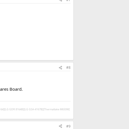
#8
ares Board.
V164][LG GDR 8164B][LG GSA-4167B][Thermaltake M650W]
#9