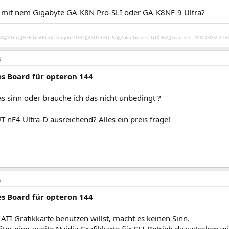
 mit nem Gigabyte GA-K8N Pro-SLI oder GA-K8NF-9 Ultra?
450@3 Ghz][8GB Geil Black Dragon DDR2][ASUS P5Q Pro][Zotac Geforce GTX 960][Seagae ST2000DX002-2D
6
s Board für opteron 144
s sinn oder brauche ich das nicht unbedingt ?
 nF4 Ultra-D ausreichend? Alles ein preis frage!
6
s Board für opteron 144
TI Grafikkarte benutzen willst, macht es keinen Sinn.
er eine zweite Nvidia Grafikkarte für SLI-Betrieb dazustecken wi