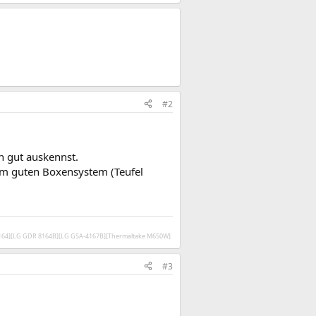
#2
 gut auskennst.
em guten Boxensystem (Teufel
V164][LG GDR 8164B][LG GSA-4167B][Thermaltake M650W]
#3