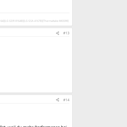
V164][LG GDR 8164B][LG GSA-4167B][Thermaltake M650W]
#13
#14
llst, weil du mehr Performance bei