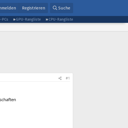
nmelden
Registrieren
Suche
g-PCs
GPU-Rangliste
CPU-Rangliste
#1
schaften