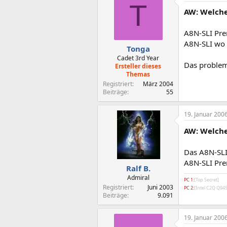
T
AW: Welche
A8N-SLI Pre
A8N-SLI wo 
Tonga
Cadet 3rd Year
Das problem
Ersteller dieses
Themas
Registriert
März 2004
Beiträge
55
19. Januar 200
AW: Welche
Das A8N-SLI 
A8N-SLI Pre
Ralf B.
Admiral
PC 1:
[Top Secret]
Registriert
Juni 2003
PC 2:
[Intel C2Q Q9
Beiträge
9.091
19. Januar 200