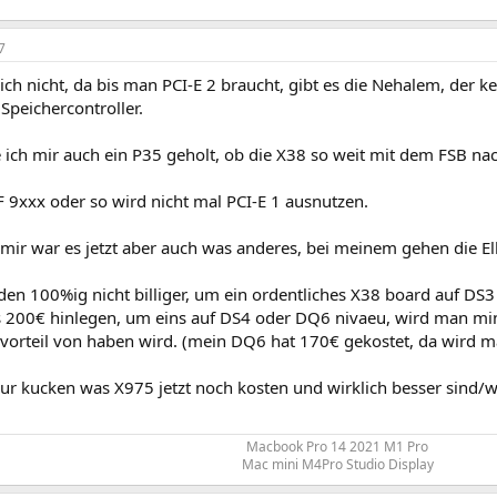
7
ich nicht, da bis man PCI-E 2 braucht, gibt es die Nehalem, der 
 Speichercontroller.
ich mir auch ein P35 geholt, ob die X38 so weit mit dem FSB na
F 9xxx oder so wird nicht mal PCI-E 1 ausnutzen.
 mir war es jetzt aber auch was anderes, bei meinem gehen die El
den 100%ig nicht billiger, um ein ordentliches X38 board auf D
 200€ hinlegen, um eins auf DS4 oder DQ6 nivaeu, wird man m
 vorteil von haben wird. (mein DQ6 hat 170€ gekostet, da wird
r kucken was X975 jetzt noch kosten und wirklich besser sind/wa
Macbook Pro 14 2021 M1 Pro
Mac mini M4Pro Studio Display​