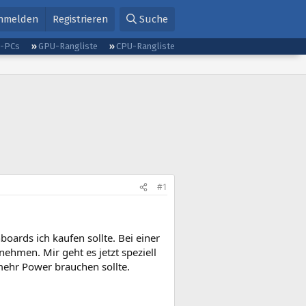
nmelden
Registrieren
Suche
g-PCs
GPU-Rangliste
CPU-Rangliste
#1
ards ich kaufen sollte. Bei einer
nehmen. Mir geht es jetzt speziell
ehr Power brauchen sollte.