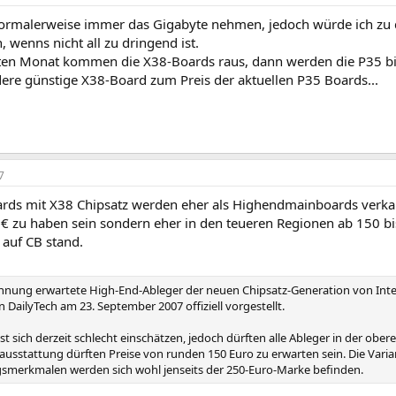
ormalerweise immer das Gigabyte nehmen, jedoch würde ich zu di
 wenns nicht all zu dringend ist.
en Monat kommen die X38-Boards raus, dann werden die P35 bill
dere günstige X38-Board zum Preis der aktuellen P35 Boards...
7
rds mit X38 Chipsatz werden eher als Highendmainboards verkau
 € zu haben sein sondern eher in den teueren Regionen ab 150 bi
r auf CB stand.
nnung erwartete High-End-Ableger der neuen Chipsatz-Generation von Intel
 DailyTech am 23. September 2007 offiziell vorgestellt.
sst sich derzeit schlecht einschätzen, jedoch dürften alle Ableger in der ober
ausstattung dürften Preise von runden 150 Euro zu erwarten sein. Die Varia
smerkmalen werden sich wohl jenseits der 250-Euro-Marke befinden.