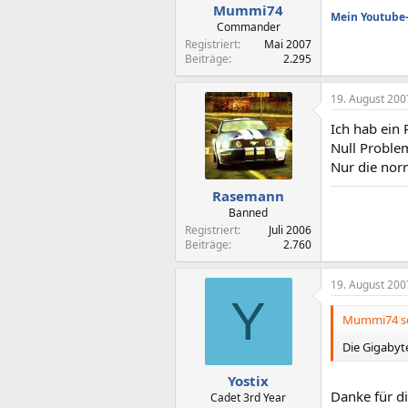
Mummi74
Mein Youtube-K
Commander
Registriert
Mai 2007
Beiträge
2.295
19. August 200
Ich hab ein 
Null Problem
Nur die norm
Rasemann
Banned
Registriert
Juli 2006
Beiträge
2.760
19. August 200
Y
Mummi74 sc
Die Gigabyt
Yostix
Danke für di
Cadet 3rd Year