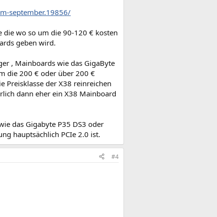
im-september.19856/
de die wo so um die 90-120 € kosten
ards geben wird.
ger , Mainboards wie das GigaByte
m die 200 € oder über 200 €
ie Preisklasse der X38 reinreichen
erlich dann eher ein X38 Mainboard
 wie das Gigabyte P35 DS3 oder
g hauptsächlich PCIe 2.0 ist.
#4