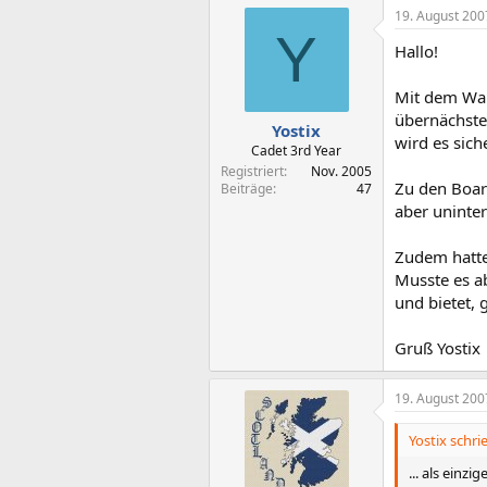
19. August 200
Y
Hallo!
Mit dem War
übernächste
Yostix
wird es sich
Cadet 3rd Year
Registriert
Nov. 2005
Zu den Boar
Beiträge
47
aber uninte
Zudem hatte
Musste es ab
und bietet, 
Gruß Yostix
19. August 200
Yostix schri
... als einz