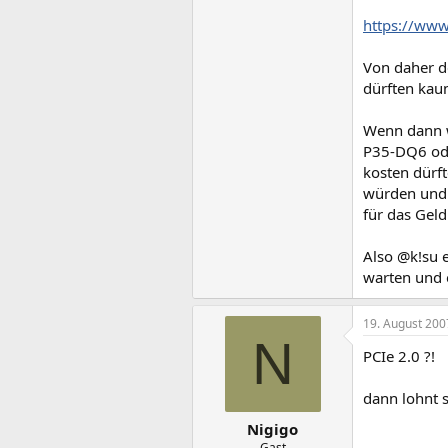
https://www
Von daher d
dürften kau
Wenn dann w
P35-DQ6 ode
kosten dürft
würden und 
für das Geld
Also @k!su 
warten und 
19. August 200
N
PCIe 2.0 ?!
dann lohnt s
Nigigo
Gast