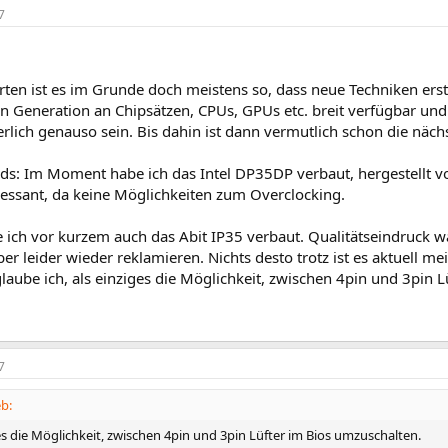
7
ten ist es im Grunde doch meistens so, dass neue Techniken erst
n Generation an Chipsätzen, CPUs, GPUs etc. breit verfügbar und
erlich genauso sein. Bis dahin ist dann vermutlich schon die näch
ds: Im Moment habe ich das Intel DP35DP verbaut, hergestellt vo
ressant, da keine Möglichkeiten zum Overclocking.
 ich vor kurzem auch das Abit IP35 verbaut. Qualitätseindruck wa
er leider wieder reklamieren. Nichts desto trotz ist es aktuell m
glaube ich, als einziges die Möglichkeit, zwischen 4pin und 3pin 
7
eb:
iges die Möglichkeit, zwischen 4pin und 3pin Lüfter im Bios umzuschalten.