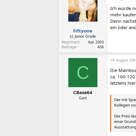
Ich würde n
mehr kaufen,
Denn nächst
ein oder an
Fiftyone
Lt. Junior Grade
Registriert
Apr. 2003
Beiträge
456
19. August 200
C
Die Mainboa
ca. 100-120
letztens hie
CBase64
Gast
Der mit Spa
Kollegen von
Der Preis lä
einer Grund
Ausstattung