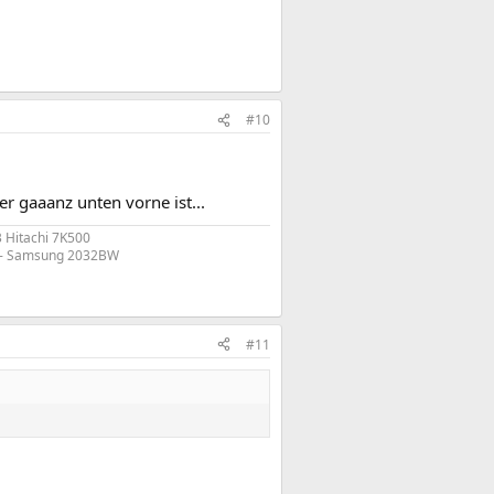
#10
r gaaanz unten vorne ist...
Hitachi 7K500
 - Samsung 2032BW​
#11