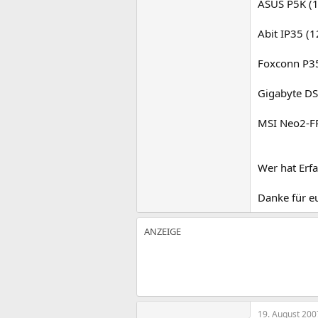
ASUS P5K (1
Abit IP35 (1
Foxconn P35
Gigabyte DS
MSI Neo2-FR
Wer hat Erf
Danke für eu
19. August 200