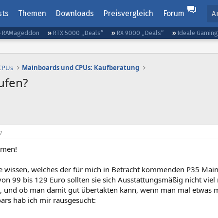
sts
Themen
Downloads
Preisvergleich
Forum
A
RAMageddon
RTX 5000 „Deals“
RX 9000 „Deals“
Ideale Gamin
 CPUs
Mainboards und CPUs: Kaufberatung
ufen?
7
mmen!
 wissen, welches der für mich in Betracht kommenden P35 Mainbo
von 99 bis 129 Euro sollten sie sich Ausstattungsmäßig nicht viel 
, und ob man damit gut übertakten kann, wenn man mal etwas m
ars hab ich mir rausgesucht: