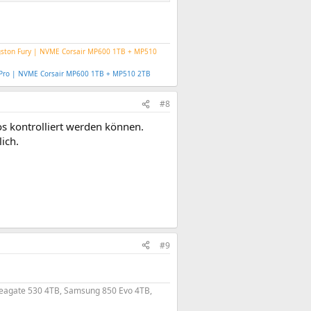
gston Fury | NVME Corsair MP600 1TB + MP510
B Pro | NVME Corsair MP600 1TB + MP510 2TB
#8
os kontrolliert werden können.
ich.
#9
Seagate 530 4TB, Samsung 850 Evo 4TB,