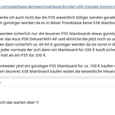
.computerbase.de/news/mainboards/intel-x38-chipsatz-kommt-
enke ich auch nicht das die P35 wesentlich billiger werden gera
m günstiger werden da es in dieser Preisklasse keine X38 Mainbo
erden sicherlich nur die teureren P35 Mainboards etwas günsti
r das Asus P5K Deluxe/WiFi-AP und ähnliche die jetzt noch so u
en dann sicherlich ca. 40-60 € günstiger werden da sie sonst in d
jeder normale der sich dann ein Mainboard für 200 € kauft sich
 holt als ein P35 für 200 €.
entweder jetzt ein günstiges P35 Mainboard für ca. 100 € kaufen
ein teureres X38 Mainboard kaufen wobei die wesentliche Neuerun
7
ich das warten aber ?!