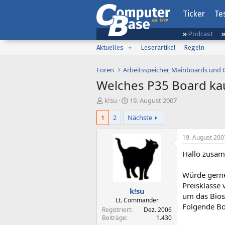
Ticker
Te
Podcast
Aktuelles
Leserartikel
Regeln
Foren
Arbeitsspeicher, Mainboards und
Welches P35 Board ka
E
E
k!su
19. August 2007
r
r
1
2
Nächste
s
s
t
t
e
e
19. August 200
l
l
Hallo zusa
l
l
e
t
r
a
Würde gerne
m
Preisklasse 
k!su
um das Bios
Lt. Commander
Folgende Bo
Registriert
Dez. 2006
Beiträge
1.430