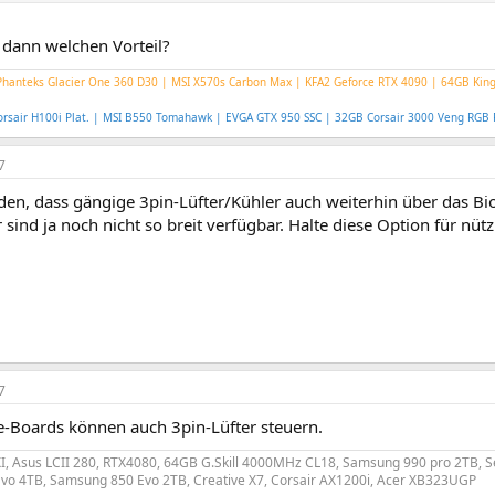
 dann welchen Vorteil?
hanteks Glacier One 360 D30 | MSI X570s Carbon Max | KFA2 Geforce RTX 4090 | 64GB Kin
rsair H100i Plat. | MSI B550 Tomahawk | EVGA GTX 950 SSC | 32GB Corsair 3000 Veng RG
7
den, dass gängige 3pin-Lüfter/Kühler auch weiterhin über das Bi
ind ja noch nicht so breit verfügbar. Halte diese Option für nützl
7
e-Boards können auch 3pin-Lüfter steuern.
I, Asus LCII 280, RTX4080, 64GB G.Skill 4000MHz CL18, Samsung 990 pro 2TB, 
o 4TB, Samsung 850 Evo 2TB, Creative X7, Corsair AX1200i, Acer XB323UGP