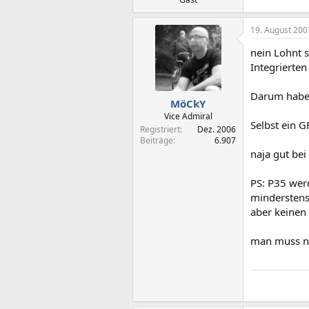
19. August 200
nein Lohnt s
Integrierten
Darum habe 
MöCkY
Vice Admiral
Selbst ein G
Registriert
Dez. 2006
Beiträge
6.907
naja gut bei
PS: P35 wer
minderstens
aber keinen
man muss nu