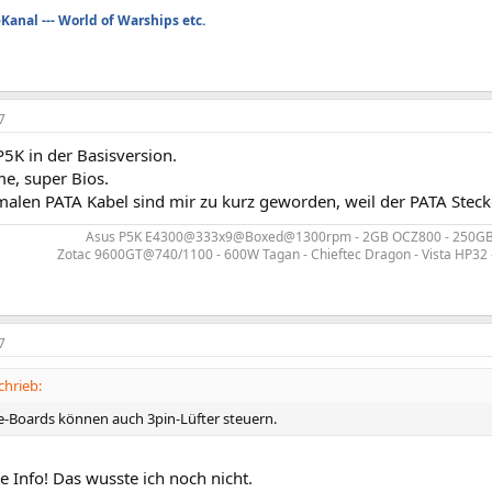
anal --- World of Warships etc.
7
P5K in der Basisversion.
e, super Bios.
alen PATA Kabel sind mir zu kurz geworden, weil der PATA Stecke
Asus P5K E4300@333x9@Boxed@1300rpm - 2GB OCZ800 - 250GB 
Zotac 9600GT@740/1100 - 600W Tagan - Chieftec Dragon - Vista HP32
7
hrieb:
e-Boards können auch 3pin-Lüfter steuern.
e Info! Das wusste ich noch nicht.