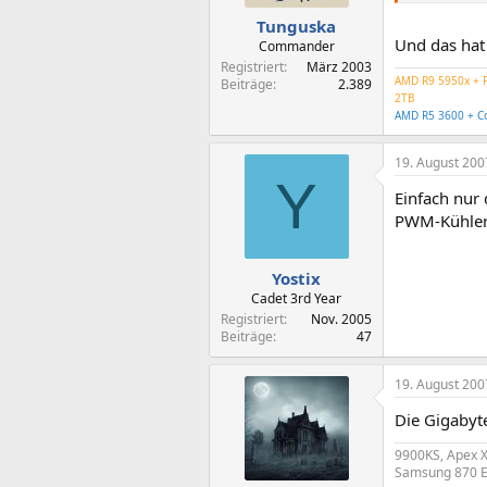
Tunguska
Und das hat
Commander
Registriert
März 2003
AMD R9 5950x + P
Beiträge
2.389
2TB
AMD R5 3600 + Co
19. August 200
Y
Einfach nur 
PWM-Kühler s
Yostix
Cadet 3rd Year
Registriert
Nov. 2005
Beiträge
47
19. August 200
Die Gigabyt
9900KS, Apex X
Samsung 870 Ev