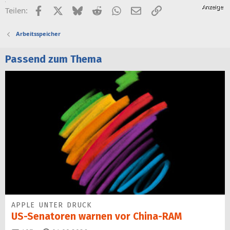
Facebook
X (Twitter)
Bluesky
Reddit
WhatsApp
E-Mail
Link
Teilen:
Arbeitsspeicher
Passend zum Thema
APPLE UNTER DRUCK
US-Senatoren warnen vor China-RAM