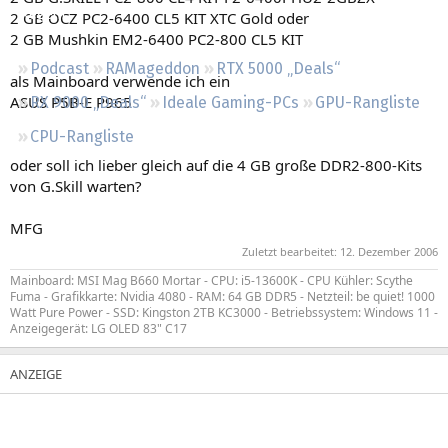
Regeln
2 GB OCZ PC2-6400 CL5 KIT XTC Gold oder
2 GB Mushkin EM2-6400 PC2-800 CL5 KIT
Podcast
RAMageddon
RTX 5000 „Deals“
als Mainboard verwende ich ein
ASUS P5B-E P965
RX 9000 „Deals“
Ideale Gaming-PCs
GPU-Rangliste
CPU-Rangliste
oder soll ich lieber gleich auf die 4 GB große DDR2-800-Kits
von G.Skill warten?
MFG
Zuletzt bearbeitet:
12. Dezember 2006
Mainboard: MSI Mag B660 Mortar - CPU: i5-13600K - CPU Kühler: Scythe
Fuma - Grafikkarte: Nvidia 4080 - RAM: 64 GB DDR5 - Netzteil: be quiet! 1000
Watt Pure Power - SSD: Kingston 2TB KC3000 - Betriebssystem: Windows 11 -
Anzeigegerät: LG OLED 83" C17