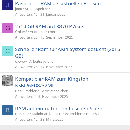
Passender RAM bei aktuellen Preisen
J
jonu
Arbeitsspeicher
Antworten
15
31. Januar 2026
2x64 GB RAM auf X870 P Asus
G
Griller2
Arbeitsspeicher
Antworten
25
15. September 2025
Schneller Ram für AM4-System gesucht (2x16
C
GB)
c:\www
Arbeitsspeicher
Antworten
26
17. November 2025
Kompatibler RAM zum Kingston
KSM26ED8/32MF
Natriumchlorid
Arbeitsspeicher
Antworten
5
3. November 2025
RAM auf einmal in den falschen Slots?!
B
Bricc0ne
Mainboards und CPUs: Probleme mit AMD
Antworten
12
28. März 2026