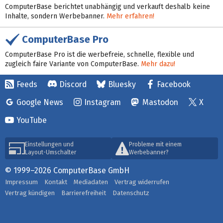
ComputerBase berichtet unabhängig und verkauft deshalb keine
Inhalte, sondern Werbebanner.
Mehr erfahren!
ComputerBase Pro
ComputerBase Pro ist die werbefreie, schnelle, flexible und
zugleich faire Variante von ComputerBase.
Mehr dazu!
Feeds
Discord
Bluesky
Facebook
Google News
Instagram
Mastodon
X
YouTube
Einstellungen und
Probleme mit einem
Layout-Umschalter
Werbebanner?
© 1999–2026 ComputerBase GmbH
Impressum
Kontakt
Mediadaten
Vertrag widerrufen
Vertrag kündigen
Barrierefreiheit
Datenschutz