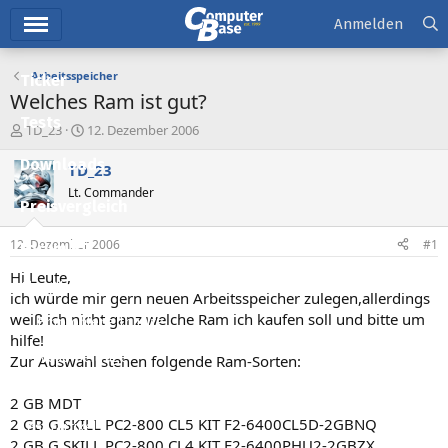
Hauptmenü
Anmelden
Arbeitsspeicher
Ticker
Welches Ram ist gut?
Tests
E
E
TD_23
12. Dezember 2006
r
r
Downloads
s
s
TD_23
t
t
Lt. Commander
e
e
Preisvergleich
l
l
l
l
12. Dezember 2006
#1
Forum
e
t
r
a
Hi Leute,
Aktuelles
m
ich würde mir gern neuen Arbeitsspeicher zulegen,allerdings
weiß ich nicht ganz welche Ram ich kaufen soll und bitte um
Empfohlene Inhalte
hilfe!
Neue Beiträge
Zur Auswahl stehen folgende Ram-Sorten:
Neueste Aktivitäten
2 GB MDT
2 GB G.SKILL PC2-800 CL5 KIT F2-6400CL5D-2GBNQ
Leserartikel
2 GB G.SKILL PC2-800 CL4 KIT F2-6400PHU2-2GBZX