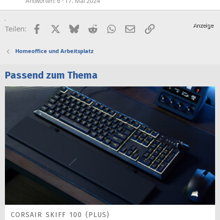
Antworten
6
17. Mai 2024
Facebook
X (Twitter)
Bluesky
Reddit
WhatsApp
E-Mail
Link
Teilen:
Homeoffice und Arbeitsplatz
Passend zum Thema
CORSAIR SKIFF 100 (PLUS)