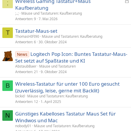
Wireless Gaming Tastatur+Maus
;
e
Kaufberatung
s
;..;
Mäuse und Tastaturen: Kaufberatung
p
Antworten
9
7. Mai 2026
e
Tastatur-Maus-set
r
T
ThomasHIFI90
Mäuse und Tastaturen: Kaufberatung
r
Antworten
6
30. Oktober 2024
t
Logitech Pop Icon: Buntes Tastatur-Maus-
News
Set setzt auf Spaßtaste und KI
AbstaubBaer
Mäuse und Tastaturen
Antworten
21
9. Oktober 2024
Wireless-Tastatur für unter 100 Euro gesucht
B
(zuverlässig, leise, gerne mit Backlit)
bickid
Mäuse und Tastaturen: Kaufberatung
Antworten
12
1. April 2025
Günstiges Kabelloses Tastatur Maus Set für
N
Windwos und Mac
nobody01
Mäuse und Tastaturen: Kaufberatung