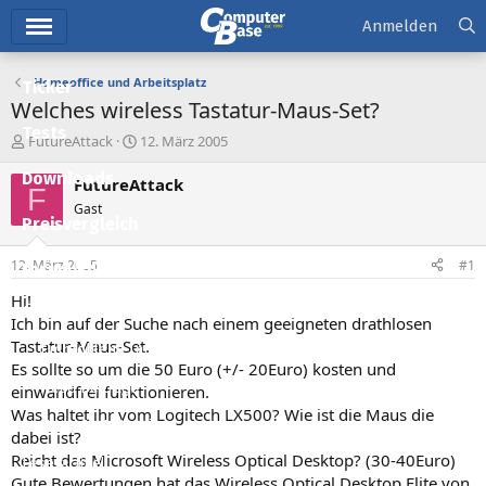
Hauptmenü
Anmelden
Homeoffice und Arbeitsplatz
Ticker
Welches wireless Tastatur-Maus-Set?
Tests
E
E
FutureAttack
12. März 2005
r
r
Downloads
s
s
FutureAttack
F
t
t
Gast
e
e
Preisvergleich
l
l
l
l
12. März 2005
#1
Forum
e
t
r
a
Hi!
Aktuelles
m
Ich bin auf der Suche nach einem geeigneten drathlosen
Tastatur-Maus-Set.
Empfohlene Inhalte
Es sollte so um die 50 Euro (+/- 20Euro) kosten und
Neue Beiträge
einwandfrei funktionieren.
Was haltet ihr vom Logitech LX500? Wie ist die Maus die
Neueste Aktivitäten
dabei ist?
Reicht das Microsoft Wireless Optical Desktop? (30-40Euro)
Leserartikel
Gute Bewertungen hat das Wireless Optical Desktop Elite von