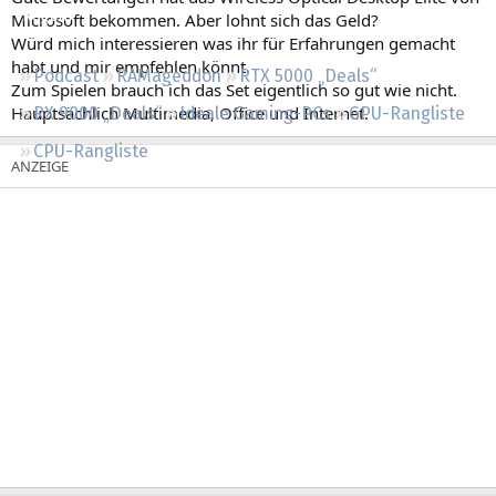
Regeln
Microsoft bekommen. Aber lohnt sich das Geld?
Würd mich interessieren was ihr für Erfahrungen gemacht
habt und mir empfehlen könnt.
Podcast
RAMageddon
RTX 5000 „Deals“
Zum Spielen brauch ich das Set eigentlich so gut wie nicht.
Hauptsächlich Multimedia, Office und Internet.
RX 9000 „Deals“
Ideale Gaming-PCs
GPU-Rangliste
CPU-Rangliste