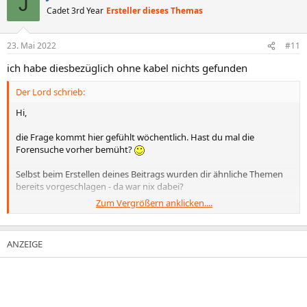
J
Cadet 3rd Year
Ersteller dieses Themas
23. Mai 2022
#11
ich habe diesbezüglich ohne kabel nichts gefunden
Der Lord schrieb:
Hi,
die Frage kommt hier gefühlt wöchentlich. Hast du mal die
Forensuche vorher bemüht?
Selbst beim Erstellen deines Beitrags wurden dir ähnliche Themen
bereits vorgeschlagen - da war nix dabei?
Zum Vergrößern anklicken....
Anhang anzeigen 1221139
Wenn nein: wieso nicht? Ruhig mal näher drauf eingehen, bevor
man wieder alles von vorn durchkaut.