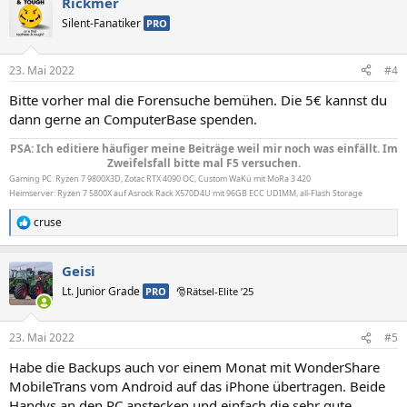
Rickmer
Silent-Fanatiker
PRO
23. Mai 2022
#4
Bitte vorher mal die Forensuche bemühen. Die 5€ kannst du
dann gerne an ComputerBase spenden.
PSA: Ich editiere häufiger meine Beiträge weil mir noch was einfällt. Im
Zweifelsfall bitte mal F5 versuchen.
Gaming PC: Ryzen 7 9800X3D, Zotac RTX 4090 OC, Custom WaKü mit MoRa 3 420
Heimserver: Ryzen 7 5800X auf Asrock Rack X570D4U mit 96GB ECC UDIMM, all-Flash Storage
cruse
R
e
a
Geisi
k
t
Lt. Junior Grade
PRO
🎅Rätsel-Elite ’25
i
o
n
23. Mai 2022
#5
e
n
Habe die Backups auch vor einem Monat mit WonderShare
:
MobileTrans vom Android auf das iPhone übertragen. Beide
Handys an den PC anstecken und einfach die sehr gute