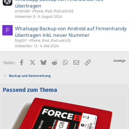
übertragen
r
echtmolli
iPhone, iPod, iPad und iOS
r
Antworten
8
9. August 2024
t
Whatsapp Backup von Android auf Firmenhandy
F
übertragen inkl. neuer Nummer
finy007
iPhone, iPod, iPad und iOS
Antworten
13
4. Mai 2024
Facebook
X (Twitter)
Bluesky
Reddit
WhatsApp
E-Mail
Link
Teilen:
Backup und Datenrettung
Passend zum Thema