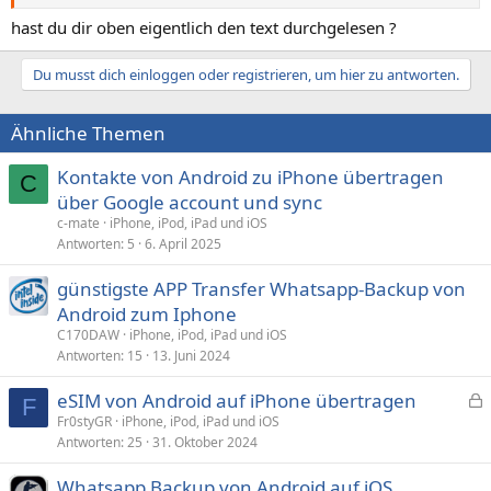
Ladekabel haben, was keine Datenübertragung unterstützt, ist es
klar, daß am PC nichts passiert.
hast du dir oben eigentlich den text durchgelesen ?
Die Wondershare Software, die Gesi und ich nannten, haste
Du musst dich einloggen oder registrieren, um hier zu antworten.
inzwischen gekauft?
Ähnliche Themen
Kontakte von Android zu iPhone übertragen
C
über Google account und sync
c-mate
iPhone, iPod, iPad und iOS
Antworten
5
6. April 2025
günstigste APP Transfer Whatsapp-Backup von
Android zum Iphone
C170DAW
iPhone, iPod, iPad und iOS
Antworten
15
13. Juni 2024
eSIM von Android auf iPhone übertragen
F
e
Fr0styGR
iPhone, iPod, iPad und iOS
Antworten
25
31. Oktober 2024
s
p
Whatsapp Backup von Android auf iOS
e