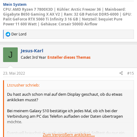
Mein System
CPU
: AMD Ryzen 7 7800X3D |
Kühler: Arctic Freezer 36
|
Mainboard
:
Gigabyte B650 Gaming X AX V2 |
Ram: 32 GB Patriot DDR5-6000 |
GPU
:
Palit GeForce RTX 5060 Ti Infinity 3 16 GB |
Netzteil
: bequiet Pure
Power 11 600 Watt |
Gehäuse
: Corsair 5000D Airflow
Der Lord
R
e
a
Jesus-Karl
k
J
t
Cadet 3rd Year
Ersteller dieses Themas
i
o
n
23. Mai 2022
#15
e
n
Ltcrusher schrieb:
:
Du hast auch schon mal auf dem Display geschaut, ob du etwas
anklicken musst?
Bei meinem Galaxy S10 bestätige ich jedes Mal, ob ich bei der
Verbindung am PC das Telefon aufladen oder Daten übertragen
möchte.
Eventuell brauchst du auch ein anderes Kabel. Solltest du nur ein
Zum Vergrößern anklicken....