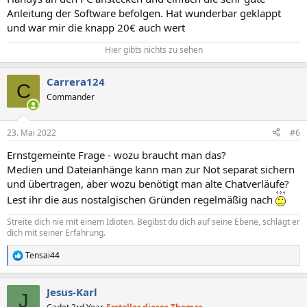
Anleitung der Software befolgen. Hat wunderbar geklappt
und war mir die knapp 20€ auch wert
Hier gibts nichts zu sehen​
Carrera124
C
Commander
23. Mai 2022
#6
Ernstgemeinte Frage - wozu braucht man das?
Medien und Dateianhänge kann man zur Not separat sichern
und übertragen, aber wozu benötigt man alte Chatverläufe?
Lest ihr die aus nostalgischen Gründen regelmäßig nach
Streite dich nie mit einem Idioten. Begibst du dich auf seine Ebene, schlägt er
dich mit seiner Erfahrung.
Tensai44
R
e
a
Jesus-Karl
k
J
t