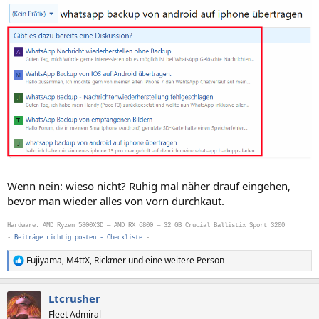
Wenn nein: wieso nicht? Ruhig mal näher drauf eingehen,
bevor man wieder alles von vorn durchkaut.
Hardware: AMD Ryzen 5800X3D — AMD RX 6800 — 32 GB Crucial Ballistix Sport 3200
-
Beiträge richtig posten - Checkliste
-
Fujiyama
,
M4ttX
,
Rickmer
und eine weitere Person
R
e
a
Ltcrusher
k
t
Fleet Admiral