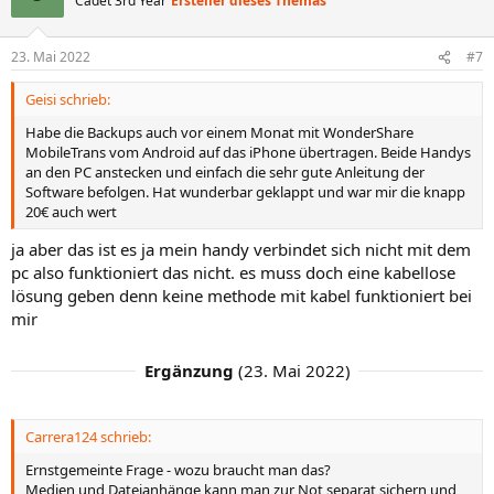
Cadet 3rd Year
Ersteller dieses Themas
i
o
n
23. Mai 2022
#7
e
n
Geisi schrieb:
:
Habe die Backups auch vor einem Monat mit WonderShare
MobileTrans vom Android auf das iPhone übertragen. Beide Handys
an den PC anstecken und einfach die sehr gute Anleitung der
Software befolgen. Hat wunderbar geklappt und war mir die knapp
20€ auch wert
ja aber das ist es ja mein handy verbindet sich nicht mit dem
pc also funktioniert das nicht. es muss doch eine kabellose
lösung geben denn keine methode mit kabel funktioniert bei
mir
Ergänzung
(
23. Mai 2022
)
Carrera124 schrieb:
Ernstgemeinte Frage - wozu braucht man das?
Medien und Dateianhänge kann man zur Not separat sichern und