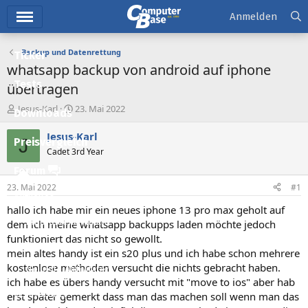
Hauptmenü
Anmelden
Backup und Datenrettung
Ticker
whatsapp backup von android auf iphone
Tests
übertragen
E
E
Jesus-Karl
23. Mai 2022
Downloads
r
r
s
s
Jesus-Karl
J
Preisvergleich
t
t
Cadet 3rd Year
e
e
l
l
Forum
l
l
23. Mai 2022
#1
e
t
Aktuelles
r
a
hallo ich habe mir ein neues iphone 13 pro max geholt auf
m
Empfohlene Inhalte
dem ich meine whatsapp backupps laden möchte jedoch
funktioniert das nicht so gewollt.
Neue Beiträge
mein altes handy ist ein s20 plus und ich habe schon mehrere
kostenlose methoden versucht die nichts gebracht haben.
Neueste Aktivitäten
ich habe es übers handy versucht mit "move to ios" aber hab
Leserartikel
erst später gemerkt dass man das machen soll wenn man das