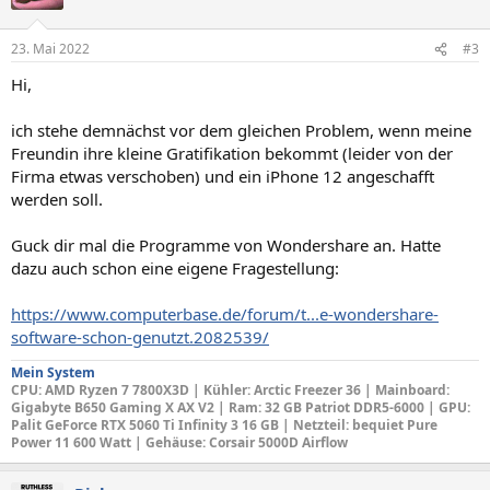
i
o
n
23. Mai 2022
#3
e
n
Hi,
:
ich stehe demnächst vor dem gleichen Problem, wenn meine
Freundin ihre kleine Gratifikation bekommt (leider von der
Firma etwas verschoben) und ein iPhone 12 angeschafft
werden soll.
Guck dir mal die Programme von Wondershare an. Hatte
dazu auch schon eine eigene Fragestellung:
https://www.computerbase.de/forum/t...e-wondershare-
software-schon-genutzt.2082539/
Mein System
CPU
: AMD Ryzen 7 7800X3D |
Kühler: Arctic Freezer 36
|
Mainboard
:
Gigabyte B650 Gaming X AX V2 |
Ram: 32 GB Patriot DDR5-6000 |
GPU
:
Palit GeForce RTX 5060 Ti Infinity 3 16 GB |
Netzteil
: bequiet Pure
Power 11 600 Watt |
Gehäuse
: Corsair 5000D Airflow