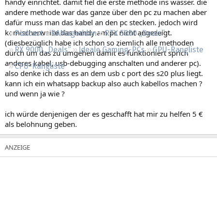
handy einrichtet. damit fiel die erste methode ins wasser. die
Regeln
andere methode war das ganze über den pc zu machen aber
dafür muss man das kabel an den pc stecken. jedoch wird
komischerweise das handy am pc nicht angezeigt.
Podcast
RAMageddon
RTX 5000 „Deals“
(diesbezüglich habe ich schon so ziemlich alle methoden
RX 9000 „Deals“
Ideale Gaming-PCs
GPU-Rangliste
durch um das zu umgehen damit es funktioniert sprich
anderes kabel, usb-debugging anschalten und anderer pc).
CPU-Rangliste
also denke ich dass es an dem usb c port des s20 plus liegt.
kann ich ein whatsapp backup also auch kabellos machen ?
und wenn ja wie ?
ich würde denjenigen der es geschafft hat mir zu helfen 5 €
als belohnung geben.