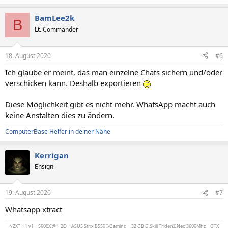
BamLee2k
B
Lt. Commander
18. August 2020
#6
Ich glaube er meint, das man einzelne Chats sichern und/oder
verschicken kann. Deshalb exportieren
Diese Möglichkeit gibt es nicht mehr. WhatsApp macht auch
keine Anstalten dies zu ändern.
ComputerBase Helfer in deiner Nähe
Kerrigan
Ensign
19. August 2020
#7
Whatsapp xtract
NZXT H1 v1 | 5600X @ H2O | ASUS Strix B550 I-Gaming | 32 GB G.Skill TridenZ Neo 3600Mhz | GTX