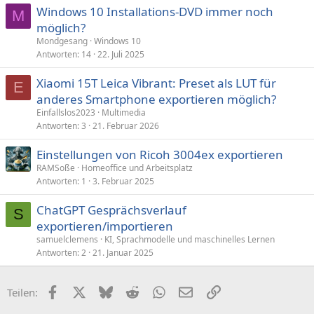
Windows 10 Installations-DVD immer noch
M
möglich?
Mondgesang
Windows 10
Antworten
14
22. Juli 2025
Xiaomi 15T Leica Vibrant: Preset als LUT für
E
anderes Smartphone exportieren möglich?
Einfallslos2023
Multimedia
Antworten
3
21. Februar 2026
Einstellungen von Ricoh 3004ex exportieren
RAMSoße
Homeoffice und Arbeitsplatz
Antworten
1
3. Februar 2025
ChatGPT Gesprächsverlauf
S
exportieren/importieren
samuelclemens
KI, Sprachmodelle und maschinelles Lernen
Antworten
2
21. Januar 2025
Facebook
X (Twitter)
Bluesky
Reddit
WhatsApp
E-Mail
Link
Teilen: