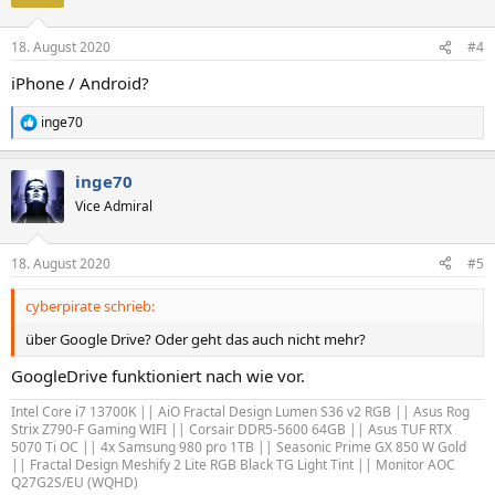
18. August 2020
#4
iPhone / Android?
inge70
R
e
a
inge70
k
t
Vice Admiral
i
o
n
18. August 2020
#5
e
n
cyberpirate schrieb:
:
über Google Drive? Oder geht das auch nicht mehr?
GoogleDrive funktioniert nach wie vor.
Intel Core i7 13700K || AiO Fractal Design Lumen S36 v2 RGB || Asus Rog
Strix Z790-F Gaming WIFI || Corsair DDR5-5600 64GB || Asus TUF RTX
5070 Ti OC || 4x Samsung 980 pro 1TB
||
Seasonic Prime GX 850 W Gold
|| Fractal Design Meshify 2 Lite RGB Black TG Light Tint || Monitor AOC
Q27G2S/EU (WQHD)