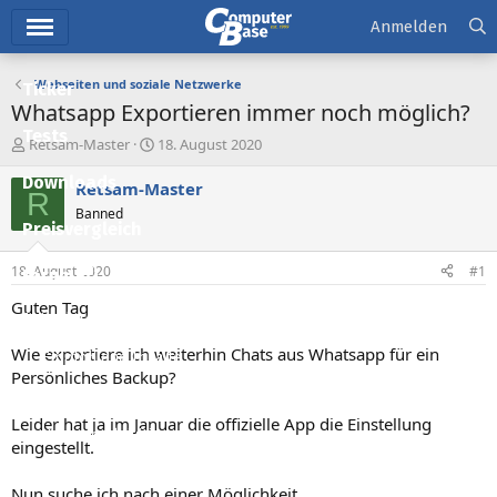
Hauptmenü
Anmelden
Webseiten und soziale Netzwerke
Ticker
Whatsapp Exportieren immer noch möglich?
Tests
E
E
Retsam-Master
18. August 2020
r
r
Downloads
s
s
Retsam-Master
R
t
t
Banned
e
e
Preisvergleich
l
l
l
l
18. August 2020
#1
Forum
e
t
r
a
Guten Tag
Aktuelles
m
Wie exportiere ich weiterhin Chats aus Whatsapp für ein
Empfohlene Inhalte
Persönliches Backup?
Neue Beiträge
Leider hat ja im Januar die offizielle App die Einstellung
Neueste Aktivitäten
eingestellt.
Leserartikel
Nun suche ich nach einer Möglichkeit.