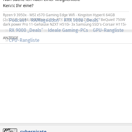
Regeln
Kennt Ihr eine?
Ryzen 9 3950x - MSI x570 Gaming Edge Wifi - Kingston HyperX 64GB
(2x32GB) DDR4 3600MHz CL19- RTX 3080 Trinity Zotac OC- BeQuiet! 750W
Podcast
RAMageddon
RTX 5000 „Deals“
dark power Pro 11-Gehäuse NZXT H510i- 3x Samsung SSD's-Corsair H115i-
RX 9000 „Deals“
Ideale Gaming-PCs
GPU-Rangliste
CPU-Rangliste
cyberpirate