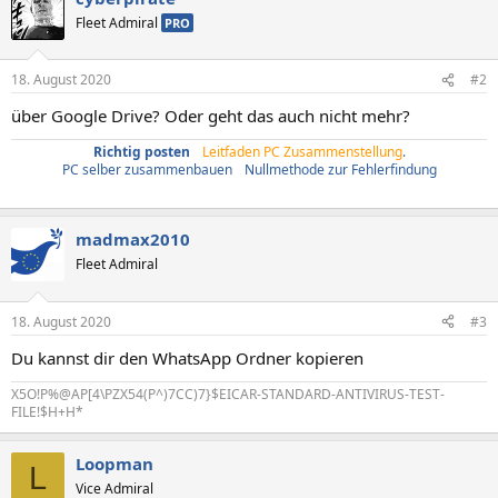
Fleet Admiral
PRO
18. August 2020
#2
über Google Drive? Oder geht das auch nicht mehr?
Richtig posten
/
Leitfaden PC Zusammenstellung
.
PC selber zusammenbauen
/
Nullmethode zur Fehlerfindung
madmax2010
Fleet Admiral
18. August 2020
#3
Du kannst dir den WhatsApp Ordner kopieren
X5O!P%@AP[4\PZX54(P^)7CC)7}$EICAR-STANDARD-ANTIVIRUS-TEST-
FILE!$H+H*
Loopman
L
Vice Admiral