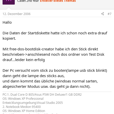
Cadet 2nd Year
Ersteller dieses Themas
12. Dezember 2006
#7
Hallo
Die Daten der Startdiskette hatte ich schon noch extra drauf
kopiert.
Mit free-dos-bootdisk-creator habe ich den Stick direkt
beschrieben->anschliesend noch dos ordner von Test Disk
drauf...leider kein erfolg
Der Pc versucht vom stick zu booten(lampe usb stick blinkt)
dann geht die lampe des sticks aus,
und dann kommt das übliche (windoas normal sarten,
abgesicherter Modus usw. das geht ja dann nicht).
PC:1. Dual Core D 805/Asus P5W DH Deluxe/1 GB DDR2
OS: Windows XP Professional
Entwicklungsumgebung:Visual Studio 2005
2. Notebook Medion 95400
OS: Windows XP Home Edition