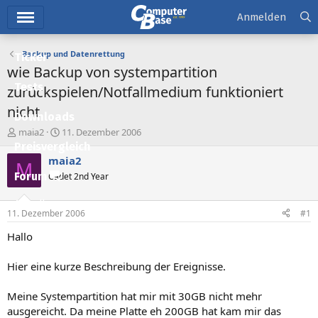
Hauptmenü
Anmelden
Backup und Datenrettung
Ticker
wie Backup von systempartition
Tests
zurückspielen/Notfallmedium funktioniert
nicht
Downloads
E
E
maia2
11. Dezember 2006
r
r
Preisvergleich
s
s
maia2
M
t
t
Forum
Cadet 2nd Year
e
e
l
l
Aktuelles
l
l
11. Dezember 2006
#1
e
t
Empfohlene Inhalte
r
a
Hallo
m
Neue Beiträge
Hier eine kurze Beschreibung der Ereignisse.
Neueste Aktivitäten
Meine Systempartition hat mir mit 30GB nicht mehr
Leserartikel
ausgereicht. Da meine Platte eh 200GB hat kam mir das