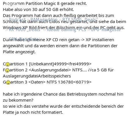
Programm Partition Magic 8 gerade recht.
Regeln
Habe also von 30 auf 50 GB erhöht.
Das Programm hat dann auch fleißig gearbeitet bis zum
Podcast
RAMageddon
RTX 5000 „Deals“
Schluss, hat dann auch Lidos neu gestartet, und siehe da beim
Windows XP Bild friert der Bilschirm ein und der PC geht aus.
RX 9000 „Deals“
Ideale Gaming-PCs
GPU-Rangliste
Dann habe ich meine XP CD rein getan -> XP installieren
CPU-Rangliste
angewählt und da werden einem dann die Partitionen der
Platte angezeigt.
C
artition 1 [Unbekannt]49999<frei49999>
F
artition 2 <Auslagerungsdatei> NTFS.... //ca 5 GB für
AuslagerungdateiArbeitsspeichers
G
artiton 3 <Daten> NTFS 136780<60719>
habe ich irgendeine Chance das Betriebssystem nochmal hin
zu bekommen?
so wie ich das verstehe wurde der entscheidende bereich der
Platte ja noch nicht formatiert.