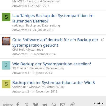
MarkXTC
Backup und Datenrettung
Antworten
5
29. April 2018
Lauffähiges Backup der Systempartition im
S
laufenden Betrieb?
ssddings
Backup und Datenrettung
Antworten
13
24. Januar 2018
Gute Software auf deutsch für ein Backup der
e
Systempartition gesucht
s
CPU_Held
Systemtools
p
Antworten
6
1. November 2014
e
Wie Backup der Systempartition erstellen!
r
3
3D Checker
Backup und Datenrettung
r
Antworten
3
19. Januar 2013
t
Backup meiner Systempartition unter Win 8
S
Snaker001
Windows 7/8/Vista/XP/2000
Antworten
2
14. November 2012
Facebook
X (Twitter)
Bluesky
Reddit
WhatsApp
E-Mail
Link
Teilen: