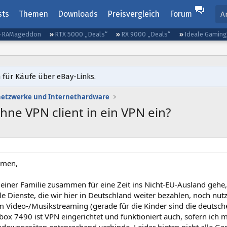
sts
Themen
Downloads
Preisvergleich
Forum
A
RAMageddon
RTX 5000 „Deals“
RX 9000 „Deals“
Ideale Gamin
 für Käufe über eBay-Links.
etzwerke und Internethardware
hne VPN client in ein VPN ein?
mmen,
meiner Familie zusammen für eine Zeit ins Nicht-EU-Ausland gehe
kale Dienste, die wir hier in Deutschland weiter bezahlen, noch n
 Video-/Musikstreaming (gerade für die Kinder sind die deutsche
box 7490 ist VPN eingerichtet und funktioniert auch, sofern ich 