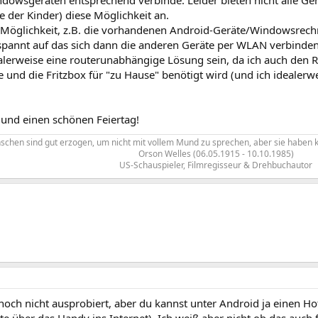
dowsgeräten entsprechend verbinde. Leider bieten nicht alle Ge
e der Kinder) diese Möglichkeit an.
e Möglichkeit, z.B. die vorhandenen Android-Geräte/Windowsrechn
spannt auf das sich dann die anderen Geräte per WLAN verbinde
dealerweise eine routerunabhängige Lösung sein, da ich auch den
und die Fritzbox für "zu Hause" benötigt wird (und ich idealerwe
 und einen schönen Feiertag!
schen sind gut erzogen, um nicht mit vollem Mund zu sprechen, aber sie haben k
Orson Welles (06.05.1915 - 10.10.1985)
US-Schauspieler, Filmregisseur & Drehbuchautor​
noch nicht ausprobiert, aber du kannst unter Android ja einen Ho