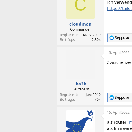
C
Ich verwende
i
o
https://tai
n
e
n
cloudman
:
Commander
Registriert
März 2019
Seppuku
R
Beiträge
2.804
e
a
15. April 2022
k
t
Zwischenzei
i
o
n
e
n
ika2k
:
Lieutenant
Registriert
Juni 2010
Seppuku
R
Beiträge
704
e
a
15. April 2022
k
t
als router:
h
i
o
als firmwar