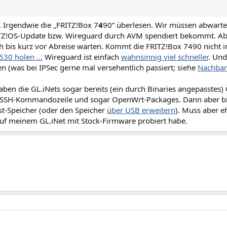
. Irgendwie die „FRITZ!Box 7
4
90“ überlesen. Wir müssen abwarte
TZ!OS-Update bzw. Wireguard durch AVM spendiert bekommt. Abe
ich bis kurz vor Abreise warten. Kommt die FRITZ!Box 7490 nicht 
530 holen …
Wireguard ist einfach
wahnsinnig viel schneller
. Und
n (was bei IPSec gerne mal versehentlich passiert; siehe
Nachbar
aben die GL.iNets sogar bereits (ein durch Binaries angepasstes)
 SSH-Kommandozeile und sogar OpenWrt-Packages. Dann aber bit
st-Speicher (oder den Speicher
über USB erweitern
). Muss aber e
auf meinem GL.iNet mit Stock-Firmware probiert habe.