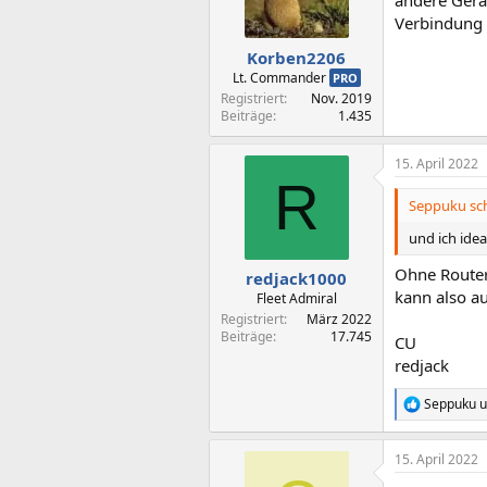
andere Gerät
Verbindung a
Korben2206
Lt. Commander
PRO
Registriert
Nov. 2019
Beiträge
1.435
15. April 2022
R
Seppuku sch
und ich idea
Ohne Router
redjack1000
kann also a
Fleet Admiral
Registriert
März 2022
Beiträge
17.745
CU
redjack
Seppuku
u
R
e
a
15. April 2022
k
t