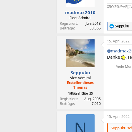
X5O!P%@AP[4\
madmax2010
Fleet Admiral
Registriert
Juni 2018
Seppuku
R
Beiträge
38.365
e
a
15. April 2022
k
t
@madmax2
i
o
Danke
. H
n
e
Viele Men
n
Seppuku
:
Vice Admiral
Ersteller dieses
Themas
🎅Rätsel-Elite ’25
Registriert
Aug. 2005
Beiträge
7.010
15. April 2022
N
Seppuku sch