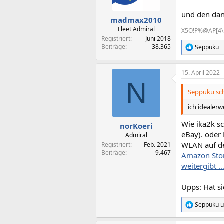
n
e
und den da
n
madmax2010
:
Fleet Admiral
X5O!P%@AP[4\
Registriert
Juni 2018
Beiträge
38.365
Seppuku
R
e
a
15. April 2022
k
N
t
i
Seppuku sch
o
n
ich idealerw
e
n
Wie ika2k sc
norKoeri
:
eBay). oder 
Admiral
WLAN auf de
Registriert
Feb. 2021
Beiträge
9.467
Amazon Sto
weitergibt 
Upps: Hat s
Seppuku
u
R
e
a