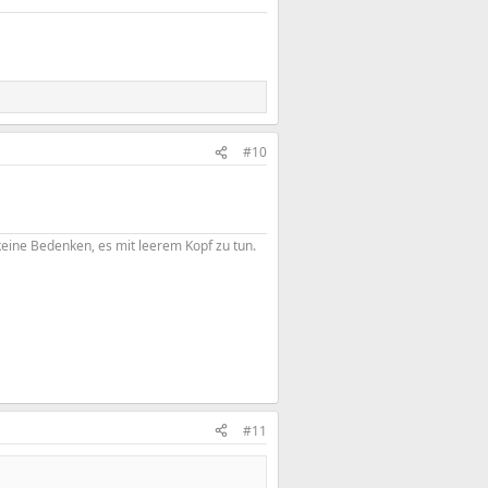
#10
eine Bedenken, es mit leerem Kopf zu tun.​
#11