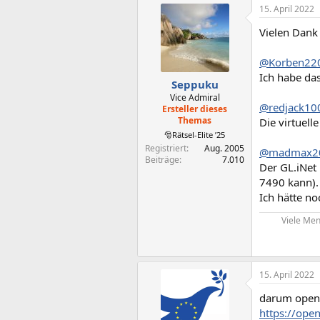
15. April 2022
k
t
Vielen Dank 
i
o
n
@Korben22
e
Ich habe das
n
Seppuku
:
Vice Admiral
@redjack10
Ersteller dieses
Themas
Die virtuell
🎅Rätsel-Elite ’25
Registriert
Aug. 2005
@madmax2
Beiträge
7.010
Der GL.iNet 
7490 kann).
Ich hätte no
Viele Men
15. April 2022
darum ope
https://ope