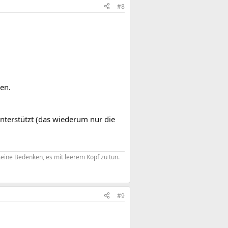
#8
uen.
 unterstützt (das wiederum nur die
eine Bedenken, es mit leerem Kopf zu tun.​
#9