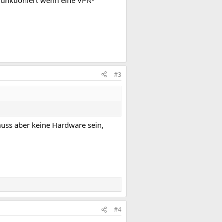
 funktioniert wenn eine VPN-
#3
uss aber keine Hardware sein,
#4