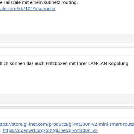
 Tailscale mit einem subnetz routing.
lscale.com/kb/1019/subnets/
tlich können das auch Fritzboxen mit Ihrer LAN-LAN Kopplung
ttps://store.gl-inet.com/products/gl-mt300n-v2-mini-smart-route
e:
https://openwrt.org/toh/gl.inet/gl-mt300n_v2