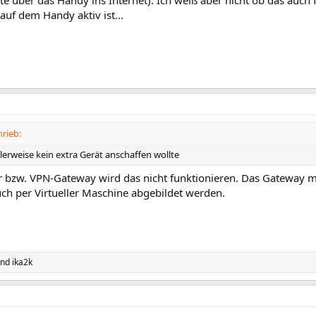
e über das Handy ins Internet). Ich weiß aber nicht ob das auch
uf dem Handy aktiv ist...
rieb:
lerweise kein extra Gerät anschaffen wollte
 bzw. VPN-Gateway wird das nicht funktionieren. Das Gateway m
uch per Virtueller Maschine abgebildet werden.
nd
ika2k