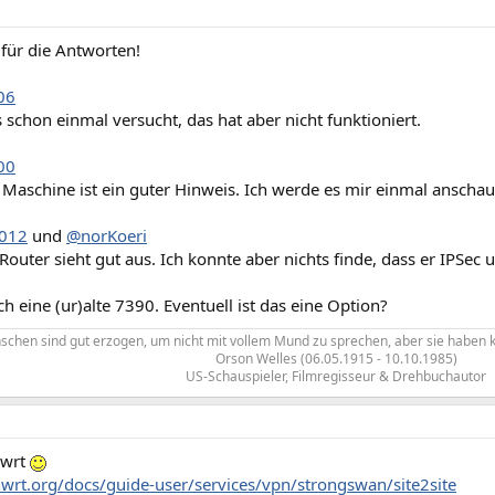
für die Antworten!
06
 schon einmal versucht, das hat aber nicht funktioniert.
00
e Maschine ist ein guter Hinweis. Ich werde es mir einmal anscha
012
und
@norKoeri
Router sieht gut aus. Ich konnte aber nichts finde, dass er IPSec
ch eine (ur)alte 7390. Eventuell ist das eine Option?
schen sind gut erzogen, um nicht mit vollem Mund zu sprechen, aber sie haben k
Orson Welles (06.05.1915 - 10.10.1985)
US-Schauspieler, Filmregisseur & Drehbuchautor​
nwrt
nwrt.org/docs/guide-user/services/vpn/strongswan/site2site