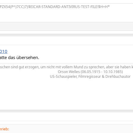
PZX54(P^)7CC)7}$EICAR-STANDARD-ANTIVIRUS-TEST-FILE!$H+H*
010
atte das übersehen.
schen sind gut erzogen, um nicht mit vollem Mund zu sprechen, aber sie haben k
Orson Welles (06.05.1915 - 10.10.1985)
US-Schauspieler, Filmregisseur & Drehbuchautor​
rieb: