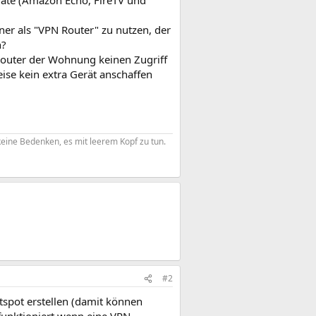
räte (Amazon Echo, FireTV und
er als "VPN Router" zu nutzen, der
n?
 Router der Wohnung keinen Zugriff
ise kein extra Gerät anschaffen
eine Bedenken, es mit leerem Kopf zu tun.​
#2
tspot erstellen (damit können