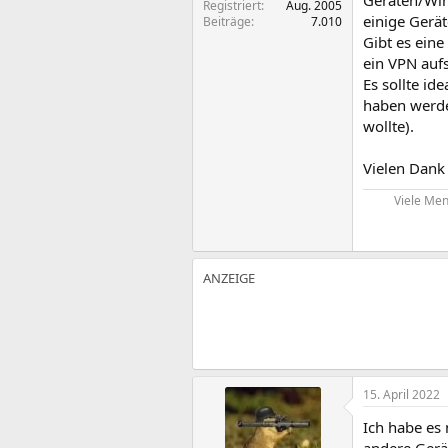
Geräten/Win
Registriert
Aug. 2005
einige Gerät
Beiträge
7.010
Gibt es ein
ein VPN auf
Es sollte i
haben werde 
wollte).
Vielen Dank
Viele Men
15. April 2022
Ich habe es 