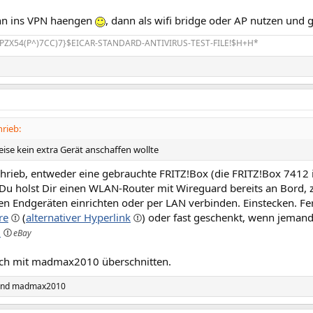
nn ins VPN haengen
, dann als wifi bridge oder AP nutzen und g
PZX54(P^)7CC)7}$EICAR-STANDARD-ANTIVIRUS-TEST-FILE!$H+H*
rieb:
eise kein extra Gerät anschaffen wollte
hrieb, entweder eine gebrauchte FRITZ!Box (die FRITZ!Box 7412 is
Du holst Dir einen WLAN-Router mit Wireguard bereits an Bord, z
n Endgeräten einrichten oder per LAN verbinden. Einstecken. Fe
re
(
alternativer Hyperlink
) oder fast geschenkt, wenn jemand
…
ich mit madmax2010 überschnitten.
nd
madmax2010