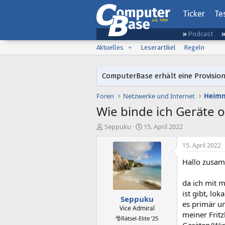
Ticker
Te
Podcast
Aktuelles
Leserartikel
Regeln
ComputerBase erhält eine Provision
Foren
Netzwerke und Internet
Heimn
Wie binde ich Geräte o
E
E
Seppuku
15. April 2022
r
r
s
s
15. April 2022
t
t
Hallo zusa
e
e
l
l
l
l
da ich mit 
e
t
ist gibt, lo
Seppuku
r
a
es primär um
m
Vice Admiral
meiner Fritz
🎅Rätsel-Elite ’25