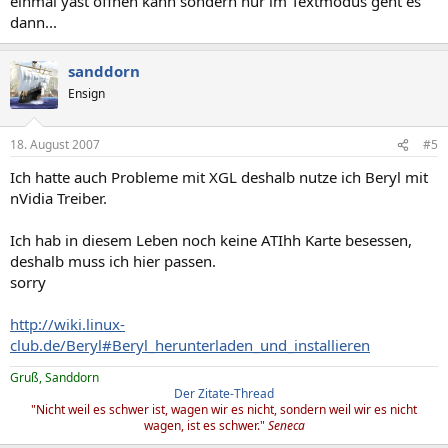
einmal yast öffnen kann sondern nur im Textmodus geht es
dann...
sanddorn
Ensign
18. August 2007
#5
Ich hatte auch Probleme mit XGL deshalb nutze ich Beryl mit
nVidia Treiber.
Ich hab in diesem Leben noch keine ATIhh Karte besessen,
deshalb muss ich hier passen.
sorry
http://wiki.linux-
club.de/Beryl#Beryl_herunterladen_und_installieren
Gruß, Sanddorn
Der Zitate-Thread
"Nicht weil es schwer ist, wagen wir es nicht, sondern weil wir es nicht
wagen, ist es schwer."
Seneca