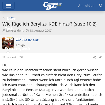
Hauptmenü
Anmelden
Linux
Ticker
Wie füge ich Beryl zu KDE hinzu? (suse 10.2)
Tests
E
E
Mr.President
18. August 2007
r
r
Downloads
s
s
Mr.President
t
t
Ensign
e
e
Preisvergleich
l
l
l
l
18. August 2007
#1
Forum
e
t
r
a
Hi,
Aktuelles
m
wie es in der Überschrift schon steht würd ich gerne wissen
wie das geht. Ich schaff es einfach nicht den Beryl zum Laufen
Empfohlene Inhalte
zu bekommen. Immer wenn ich Xorg durch Xgl erstetzt habe
Neue Beiträge
ich einen enormen Leistungseinbruch. Auch kann ich den
Beryl nicht als Fenster-Manager verwenden, er stellt sich
Neueste Aktivitäten
jedesmal zurück auf Kwin. Meinen Grafikkartentreiber hab ich
installiert, die 3D Unterstützung ist aktiv und funktioniert
Leserartikel
auch. Ich versuch das Ganze schon seit 3Stundne und mehr