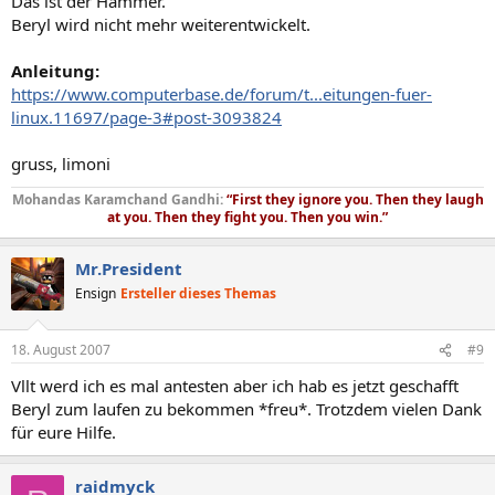
Das ist der Hammer.
Beryl wird nicht mehr weiterentwickelt.
Anleitung:
https://www.computerbase.de/forum/t...eitungen-fuer-
linux.11697/page-3#post-3093824
gruss, limoni
Mohandas Karamchand Gandhi:
“First they ignore you. Then they laugh
at you. Then they fight you. Then you win.”
Mr.President
Ensign
Ersteller dieses Themas
18. August 2007
#9
Vllt werd ich es mal antesten aber ich hab es jetzt geschafft
Beryl zum laufen zu bekommen *freu*. Trotzdem vielen Dank
für eure Hilfe.
raidmyck