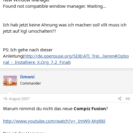
Found not compatible window manager. Waiting...
Ich hab jetzt keine Ahnung was ich machen soll vllt muss ich
jetzt auf Xgl umschalten??
PS: Ich gehe nach dieser
Anleitung(
http://de.opensuse.org/SDB:ATI_Trei...lieren#Optio
nal_-_Installiere_X.Org_7.2_Final
)
limoni
Commander
18. August 2007
#8
Warum nimmst du nicht das neue
Compiz Fusion
?
http://www.youtube.com/watch?v=_ImW0-MgR8I