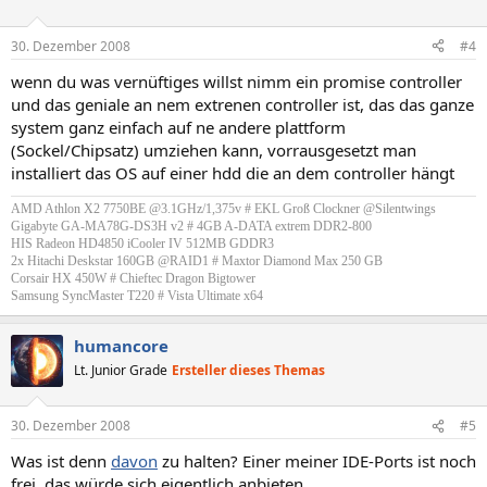
30. Dezember 2008
#4
wenn du was vernüftiges willst nimm ein promise controller
und das geniale an nem extrenen controller ist, das das ganze
system ganz einfach auf ne andere plattform
(Sockel/Chipsatz) umziehen kann, vorrausgesetzt man
installiert das OS auf einer hdd die an dem controller hängt
AMD Athlon X2 7750BE @3.1GHz/1,375v # EKL Groß Clockner @Silentwings
Gigabyte GA-MA78G-DS3H v2 # 4GB A-DATA extrem DDR2-800
HIS Radeon HD4850 iCooler IV 512MB GDDR3
2x Hitachi Deskstar 160GB @RAID1 # Maxtor Diamond Max 250 GB
Corsair HX 450W # Chieftec Dragon Bigtower
Samsung SyncMaster T220 # Vista Ultimate x64​
humancore
Lt. Junior Grade
Ersteller dieses Themas
30. Dezember 2008
#5
Was ist denn
davon
zu halten? Einer meiner IDE-Ports ist noch
frei, das würde sich eigentlich anbieten.