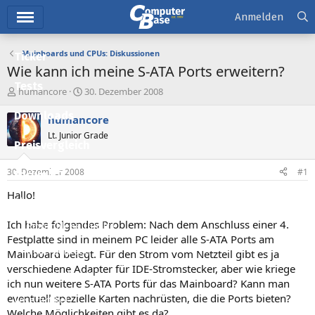
Hauptmenü
Anmelden
Mainboards und CPUs: Diskussionen
Ticker
Wie kann ich meine S-ATA Ports erweitern?
Tests
E
E
humancore
30. Dezember 2008
r
r
Downloads
s
s
humancore
t
t
Lt. Junior Grade
e
e
Preisvergleich
l
l
l
l
30. Dezember 2008
#1
Forum
e
t
r
a
Hallo!
Aktuelles
m
Ich habe folgendes Problem: Nach dem Anschluss einer 4.
Empfohlene Inhalte
Festplatte sind in meinem PC leider alle S-ATA Ports am
Neue Beiträge
Mainboard belegt. Für den Strom vom Netzteil gibt es ja
verschiedene Adapter für IDE-Stromstecker, aber wie kriege
Neueste Aktivitäten
ich nun weitere S-ATA Ports für das Mainboard? Kann man
eventuell spezielle Karten nachrüsten, die die Ports bieten?
Leserartikel
Welche Möglichkeiten gibt es da?