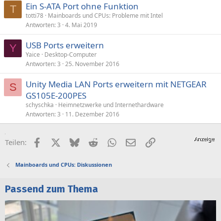
Ein S-ATA Port ohne Funktion
T
totti78
Mainboards und CPUs: Probleme mit Intel
Antworten
3
4. Mai 2019
USB Ports erweitern
Y
Yaice
Desktop-Computer
Antworten
3
25. November 2016
Unity Media LAN Ports erweitern mit NETGEAR
S
GS105E-200PES
schyschka
Heimnetzwerke und Internethardware
Antworten
3
11. Dezember 2016
Facebook
X (Twitter)
Bluesky
Reddit
WhatsApp
E-Mail
Link
Teilen:
Mainboards und CPUs: Diskussionen
Passend zum Thema