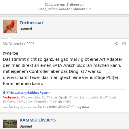
Scheisse mit Erdbeeren.
Boah, schon wieder Erdbeeren :/
Turbostaat
Banned
30. Dezember 2008
#3
@Karbe
Das stimmt nicht so ganz, es gab mal / gibt eine Art Adapter
den man direkt an einen SATA Anschluß dran machen kann,
mit eigenem Controller, aber das Ding ist / war so
unverschämt teuer das man gleich eine vernünftige PCI(e)
Karte nehmen kann.
۩ Mein wassergekühltes System
Verbrauch:
Windows Idle: 101W | Last Spiele: 245W | Last Prime95: 161W | Last
FurMark: 268W | Last Prime95 + FurMark 299W
„.....Ich sag´s ja,lautlos bereits unter 2000U/m“ –
agent.x
RAMMSTEiN0815
Banned