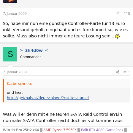
7. Januar 2009
#10
So, habe mir nun eine günstige Controller-Karte für 13 Euro
inkl. Versand geholt, eingebaut und es funktioniert so, wie es
sollte. Muss also nicht immer eine teure Lösung sein...
>|Sh4d0w|<
S
Commander
7. Januar 2009
#11
Karbe schrieb:
und hier:
http://geizhals.at/deutschland/?cat=iosataraid
Was will er denn mit eine teuren S-ATA Raid Controller?Ein
normaler S-ATA Controller reicht doch ier vollkommen aus.
Win 11 Pro 25H2 x64
▓
AMD Ryzen 7 5950X
▓
Palit RTX 4080 GameRock
▓