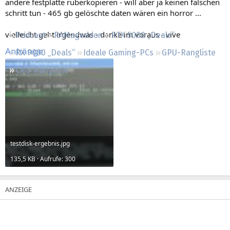
andere festplatte rüberkopieren - will aber ja keinen falschen
Regeln
schritt tun - 465 gb gelöschte daten wären ein horror ...
vielleicht geht irgendwas - danke im voraus - vive
Podcast
RAMageddon
RTX 5000 „Deals“
Anhänge
RX 9000 „Deals“
Ideale Gaming-PCs
GPU-Rangliste
CPU-Rangliste
testdisk-ergebnis.jpg
135,5 KB · Aufrufe: 300