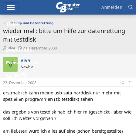
Hauptmenü
Anmelden
Backup und Datenrettung
Ticker
wieder mal : bitte um hilfe zur datenrettung
Tests
mit testdisk
E
E
vive
23. Dezember 2008
Downloads
r
r
s
s
vive
V
Preisvergleich
t
t
Newbie
e
e
l
l
Forum
l
l
23. Dezember 2008
#1
e
t
Aktuelles
r
a
erstmal: ich kann meine usb-sata-harddisk nur mehr mit
m
Empfohlene Inhalte
speziellen programmen (zb testdisk) sehen
Neue Beiträge
das ergebnis von testdisk hab ich hier mitgeschickt - aber wie
soll ich weiter vorgehen ?
Neueste Aktivitäten
Leserartikel
am liebsten würd ich alles auf eine (schon bereitgestellte)