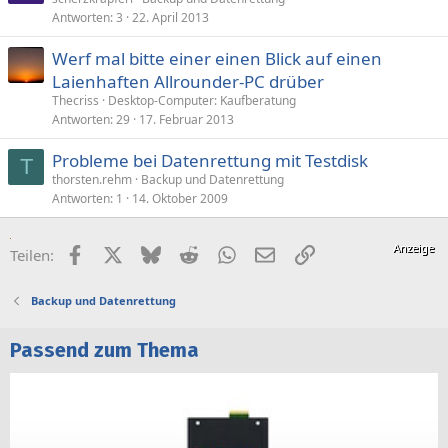
Antworten
3
22. April 2013
Werf mal bitte einer einen Blick auf einen
Laienhaften Allrounder-PC drüber
Thecriss
Desktop-Computer: Kaufberatung
Antworten
29
17. Februar 2013
Probleme bei Datenrettung mit Testdisk
T
thorsten.rehm
Backup und Datenrettung
Antworten
1
14. Oktober 2009
Facebook
X (Twitter)
Bluesky
Reddit
WhatsApp
E-Mail
Link
Teilen:
Backup und Datenrettung
Passend zum Thema