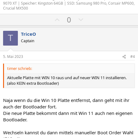
9070 XT | Speicher: Kingston 64GB | SSD: Samsung 980 Pro, Corsair MP600,
t
t
Crucial MX500
i
i
P
N
0
m
m
o
e
m
m
s
g
TriceO
e
e
T
i
a
Captain
t
t
i
i
5. Mai 2023
#4
v
v
timer schrieb:
e
e
S
S
Aktuelle Platte mit WIN 10 raus und auf neuer WIN 11 installieren.
(also KEIN extra Bootloader)
t
t
i
i
m
m
Naja wenn du die Win 10 Platte entfernst, dann geht mit ihr
m
m
auch der Bootloader fort.
Die neue Platte bekommt dann mit Win 11 auch nen eigenen
e
e
Bootloader.
Wechseln kannst du dann mittels manueller Boot Order Wahl