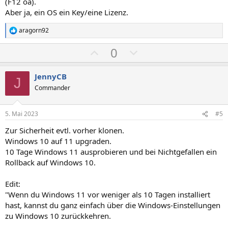
(F12 oä).
Aber ja, ein OS ein Key/eine Lizenz.
aragorn92
R
e
P
N
0
a
k
o
e
t
s
g
i
JennyCB
J
o
i
a
Commander
n
t
t
e
n
i
i
5. Mai 2023
#5
:
v
v
Zur Sicherheit evtl. vorher klonen.
e
e
Windows 10 auf 11 upgraden.
S
S
10 Tage Windows 11 ausprobieren und bei Nichtgefallen ein
t
t
Rollback auf Windows 10.
i
i
m
m
Edit:
"Wenn du Windows 11 vor weniger als 10 Tagen installiert
m
m
hast, kannst du ganz einfach über die Windows-Einstellungen
e
e
zu Windows 10 zurückkehren.