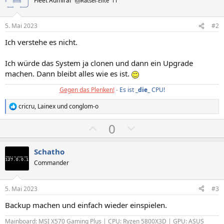
Fleet Admiral
🎂Rätsel-Elite ’11
5. Mai 2023
#2
Ich verstehe es nicht.
Ich würde das System ja clonen und dann ein Upgrade
machen. Dann bleibt alles wie es ist.
Gegen das Plenken!
-
Es ist _
die
_ CPU!
cricru
,
Lainex
und
conglom-o
R
e
P
N
0
a
k
o
e
t
s
g
i
Schatho
o
i
a
Commander
n
t
t
e
n
i
i
5. Mai 2023
#3
:
v
v
Backup machen und einfach wieder einspielen.
e
e
S
S
Mainboard: MSI X570 Gaming Plus | CPU: Ryzen 5800X3D | GPU: ASUS