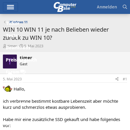
Hauptmenü
Anmelden
Windows 11
Ticker
WIN 10 WIN 11 je nach Belieben wieder
Tests
zurück zu WIN 10?
E
E
timer
5. Mai 2023
Downloads
r
r
s
s
timer
T
Preisvergleich
t
t
Gast
e
e
l
l
Forum
l
l
5. Mai 2023
#1
e
t
Aktuelles
r
a
Hallo,
m
Empfohlene Inhalte
ich verbrenne bestimmt kostbare Lebenszeit aber möchte
Neue Beiträge
kurz und schmerzlos etwas ausprobieren.
Neueste Aktivitäten
Habe mir eine zusätzliche SSD gekauft und habe folgendes
Leserartikel
vor: