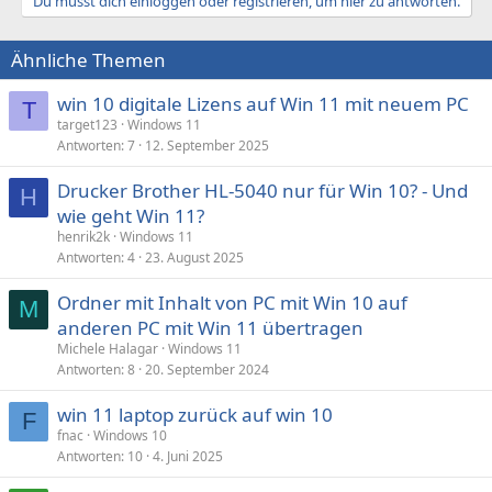
Du musst dich einloggen oder registrieren, um hier zu antworten.
t
t
e
n
i
i
:
Ähnliche Themen
v
v
e
e
win 10 digitale Lizens auf Win 11 mit neuem PC
T
S
S
target123
Windows 11
t
t
Antworten
7
12. September 2025
i
i
Drucker Brother HL-5040 nur für Win 10? - Und
H
m
m
wie geht Win 11?
m
m
henrik2k
Windows 11
e
e
Antworten
4
23. August 2025
Ordner mit Inhalt von PC mit Win 10 auf
M
anderen PC mit Win 11 übertragen
Michele Halagar
Windows 11
Antworten
8
20. September 2024
win 11 laptop zurück auf win 10
F
fnac
Windows 10
Antworten
10
4. Juni 2025