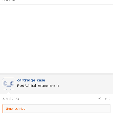
s
g
i
a
t
t
i
i
v
v
e
e
S
S
t
t
i
i
m
m
m
m
e
e
cartridge_case
Fleet Admiral
🎂Rätsel-Elite ’11
5. Mai 2023
#12
timer schrieb: