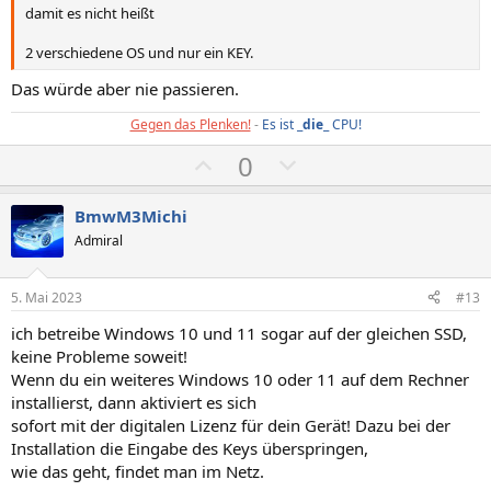
damit es nicht heißt
2 verschiedene OS und nur ein KEY.
Das würde aber nie passieren.
Gegen das Plenken!
-
Es ist _
die
_ CPU!
P
N
0
o
e
s
g
BmwM3Michi
i
a
Admiral
t
t
i
i
5. Mai 2023
#13
v
v
ich betreibe Windows 10 und 11 sogar auf der gleichen SSD,
e
e
keine Probleme soweit!
S
S
Wenn du ein weiteres Windows 10 oder 11 auf dem Rechner
t
t
installierst, dann aktiviert es sich
i
i
sofort mit der digitalen Lizenz für dein Gerät! Dazu bei der
m
m
Installation die Eingabe des Keys überspringen,
wie das geht, findet man im Netz.
m
m