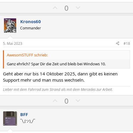
m
m
P
N
0
m
m
o
e
e
e
s
g
Kronos60
i
a
Commander
t
t
i
i
5. Mai 2023
#18
v
v
AwesomSTUFF schrieb:
e
e
S
S
Ganz ehrlich? Spar Dir die Zeit und bleib bei Windows 10.
t
t
Geht aber nur bis 14 Oktober 2025, dann gibt es keinen
i
i
Support mehr und man muss wechseln.
m
m
Lieber mit dem Fahrrad zum Strand als mit dem Mercedes zur Arbeit.
m
m
e
e
P
N
0
o
e
s
g
BFF
i
a
¯\_(ツ)_/¯
t
t