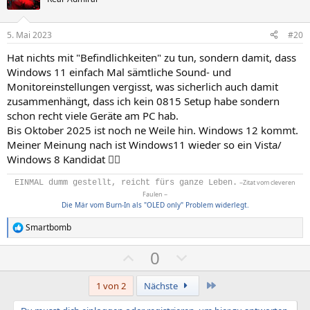
i
a
n
t
t
e
n
i
i
5. Mai 2023
#20
:
v
v
Hat nichts mit "Befindlichkeiten" zu tun, sondern damit, dass
e
e
Windows 11 einfach Mal sämtliche Sound- und
S
S
Monitoreinstellungen vergisst, was sicherlich auch damit
t
t
zusammenhängt, dass ich kein 0815 Setup habe sondern
i
i
schon recht viele Geräte am PC hab.
m
m
Bis Oktober 2025 ist noch ne Weile hin. Windows 12 kommt.
Meiner Meinung nach ist Windows11 wieder so ein Vista/
m
m
Windows 8 Kandidat 🤷‍♂️
e
e
EINMAL dumm gestellt, reicht fürs ganze Leben.
~Zitat vom cleveren
Faulen ~
Die Mär vom Burn-In als "OLED only" Problem widerlegt.
Smartbomb
R
e
P
N
0
a
k
o
e
t
s
g
Letzte
1 von 2
Nächste
i
o
i
a
n