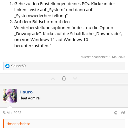
Gehe zu den Einstellungen deines PCs. Klicke in der
linken Leiste auf „System“ und dann auf
„Systemwiederherstellung“.
Auf dem Bildschirm mit den
Wiederherstellungsoptionen findest du die Option
„Downgrade“. Klicke auf die Schaltfläche „Downgrade“,
um von Windows 11 auf Windows 10
herunterzustufen."
Zuletzt bearbeitet:
5. Mai 2023
Kleiner69
R
e
P
N
0
a
k
o
e
t
s
g
i
Hauro
o
i
a
Fleet Admiral
n
t
t
e
n
i
i
5. Mai 2023
#6
:
v
v
timer schrieb:
e
e