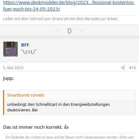
t
t
https://www.deskmodder.de/blog/2023...fessional-kostenlos-
i
i
fuer-euch-bis-24-05-2023/
m
m
Lieber mit dem Fahrrad zum Strand als mit dem Mercedes zur Arbeit.
m
m
P
N
0
e
e
o
e
s
g
BFF
i
a
¯\_(ツ)_/¯
t
t
i
i
5. Mai 2023
#10
v
v
Jupp.
e
e
S
S
t
t
Smartbomb schrieb:
i
i
unbedingt den Schnellstart in den Energieeibstellungen
m
m
deaktivieren. Bei
m
m
e
e
Das ist immer noch korrekt. 👍
Ein Gedanke der richtig ist kann auf die Dauer nicht niedergelogen werden. (Otto von