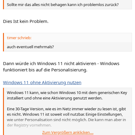
S
S
Sollte mir das alles nicht behagen kann ich problemlos zurück?
t
t
i
i
Dies Ist kein Problem.
m
m
m
m
timer schrieb:
e
e
auch eventuell mehrmals?
Dann würde ich Windows 11 nicht aktivieren - Windows
funktioniert bis auf die Personalisierung.
Windows 11 ohne Aktivierung nutzen
Windows 11 kann, wie schon Windows 10 mit dem generischen Key
installiert und ohne eine Aktivierung genutzt werden.
Eine 30-Tage Version, wie es im Netz immer wieder zu lesen ist, gibt
es nicht. Windows 11 ist soweit voll nutzbar. Einige Einstellungen,
wie unter Personalisation sind nicht möglich. Die kann man aber in
der Registry vornehmen.
Zum Vergrößern anklicken....