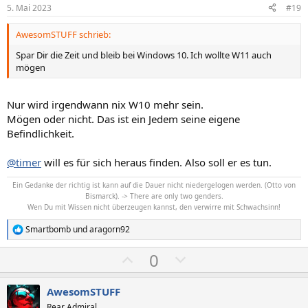
i
i
5. Mai 2023
#19
v
v
AwesomSTUFF schrieb:
e
e
S
S
Spar Dir die Zeit und bleib bei Windows 10. Ich wollte W11 auch
mögen
t
t
i
i
m
m
Nur wird irgendwann nix W10 mehr sein.
m
m
Mögen oder nicht. Das ist ein Jedem seine eigene
Befindlichkeit.
e
e
@timer
will es für sich heraus finden. Also soll er es tun.
Ein Gedanke der richtig ist kann auf die Dauer nicht niedergelogen werden. (Otto von
Bismarck). -> There are only two genders.
Wen Du mit Wissen nicht überzeugen kannst, den verwirre mit Schwachsinn!
Smartbomb
und
aragorn92
R
e
P
N
0
a
k
o
e
t
s
g
i
AwesomSTUFF
o
Rear Admiral