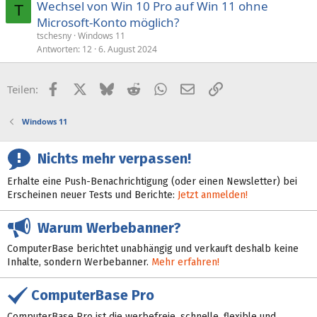
Wechsel von Win 10 Pro auf Win 11 ohne
T
Microsoft-Konto möglich?
tschesny
Windows 11
Antworten
12
6. August 2024
Facebook
X (Twitter)
Bluesky
Reddit
WhatsApp
E-Mail
Link
Teilen:
Windows 11
Nichts mehr verpassen!
Erhalte eine Push-Benachrichtigung (oder einen Newsletter) bei
Erscheinen neuer Tests und Berichte:
Jetzt anmelden!
Warum Werbebanner?
ComputerBase berichtet unabhängig und verkauft deshalb keine
Inhalte, sondern Werbebanner.
Mehr erfahren!
ComputerBase Pro
ComputerBase Pro ist die werbefreie, schnelle, flexible und