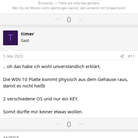
Bismarck). -> There are only two genders.
Wen Du mit Wissen nicht überzeugen kannst, den verwirre mit Schwachsinn!
P
N
0
o
e
s
g
timer
T
i
a
Gast
t
t
i
i
5. Mai 2023
#11
v
v
.. oh das habe ich wohl unverständlich erklärt.
e
e
S
S
Die WIN 10 Platte kommt physisch aus dem Gehäuse raus,
t
t
damit es nicht heißt
i
i
m
m
2 verschiedene OS und nur ein KEY.
m
m
Somit dürfte mir keiner etwas wollen.
e
e
P
N
0
o
e