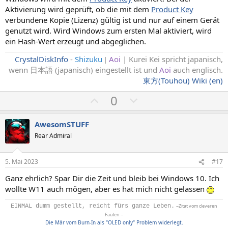
Aktivierung wird geprüft, ob die mit dem
Product Key
verbundene Kopie (Lizenz) gültig ist und nur auf einem Gerät
genutzt wird. Wird Windows zum ersten Mal aktiviert, wird
ein Hash-Wert erzeugt und abgeglichen.
CrystalDiskInfo
-
Shizuku
Aoi
| Kurei Kei spricht japanisch,
|
wenn 日本語 (japanisch) eingestellt ist und
Aoi
auch englisch
.
東方(Touhou) Wiki (en)
P
N
0
o
e
s
g
AwesomSTUFF
i
a
Rear Admiral
t
t
i
i
5. Mai 2023
#17
v
v
Ganz ehrlich? Spar Dir die Zeit und bleib bei Windows 10. Ich
e
e
wollte W11 auch mögen, aber es hat mich nicht gelassen
S
S
t
t
EINMAL dumm gestellt, reicht fürs ganze Leben.
~Zitat vom cleveren
Faulen ~
i
i
Die Mär vom Burn-In als "OLED only" Problem widerlegt.