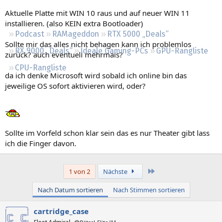
Regeln
Aktuelle Platte mit WIN 10 raus und auf neuer WIN 11
installieren. (also KEIN extra Bootloader)
Podcast
RAMageddon
RTX 5000 „Deals“
Sollte mir das alles nicht behagen kann ich problemlos
RX 9000 „Deals“
Ideale Gaming-PCs
GPU-Rangliste
zurück? auch eventuell mehrmals?
CPU-Rangliste
da ich denke Microsoft wird sobald ich online bin das
jeweilige OS sofort aktivieren wird, oder?
Sollte im Vorfeld schon klar sein das es nur Theater gibt lass
ich die Finger davon.
Letzte
1 von 2
Nächste
Nach Datum sortieren
Nach Stimmen sortieren
cartridge_case