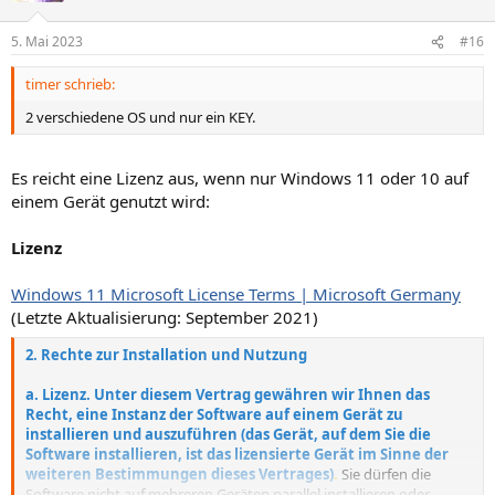
t
t
e
n
i
i
5. Mai 2023
#16
:
v
v
timer schrieb:
e
e
S
S
2 verschiedene OS und nur ein KEY.
t
t
i
i
Es reicht eine Lizenz aus, wenn nur Windows 11 oder 10 auf
m
m
einem Gerät genutzt wird:
m
m
e
e
Lizenz
Windows 11 Microsoft License Terms | Microsoft Germany
(Letzte Aktualisierung: September 2021)
2. Rechte zur Installation und Nutzung
a. Lizenz.
Unter diesem Vertrag gewähren wir Ihnen das
Recht, eine Instanz der Software auf einem Gerät zu
installieren und auszuführen (das Gerät, auf dem Sie die
Software installieren, ist das lizensierte Gerät im Sinne der
weiteren Bestimmungen dieses Vertrages)
.
Sie dürfen die
Software nicht auf mehreren Geräten parallel installieren oder