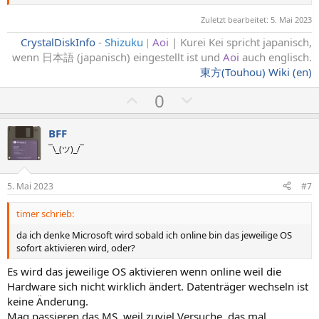
Mit der Zeit wird dann ein Wasserzeichen auf dem Desktop
erscheinen, dass Windows 11 aktiviert werden muss, was man dann
Zuletzt bearbeitet:
5. Mai 2023
auch machen sollte. Dass man Windows 11 so installieren und
nutzen kann ist dafür gedacht, wenn man noch nicht gleich an eine
CrystalDiskInfo
-
Shizuku
Aoi
| Kurei Kei spricht japanisch,
|
Windows 11 Lizenz kommt, aber schon installieren will.
wenn 日本語 (japanisch) eingestellt ist und
Aoi
auch englisch
.
東方(Touhou) Wiki (en)
P
N
0
o
e
s
g
BFF
i
a
¯\_(ツ)_/¯
t
t
i
i
5. Mai 2023
#7
v
v
timer schrieb:
e
e
S
S
da ich denke Microsoft wird sobald ich online bin das jeweilige OS
sofort aktivieren wird, oder?
t
t
i
i
Es wird das jeweilige OS aktivieren wenn online weil die
m
m
Hardware sich nicht wirklich ändert. Datenträger wechseln ist
m
m
keine Änderung.
Mag passieren das MS, weil zuviel Versuche, das mal