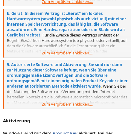
Zum Vergrößern anklicken....
ausführen. Eine Aktualisierung oder ein Upgrade einer Software, die
kein Originalprodukt ist, mit Software von Microsoft oder
b. Gerät. In diesem Vertrag ist „Gerät“ ein lokales
autorisierten Quellen macht Ihre ursprüngliche bzw. die
Hardwaresystem (sowohl physisch als auch virtuell) mit einer
aktualisierte/upgegradete Version nicht zu einem Original, und in
internen Speichervorrichtung, das fähig ist, die Software
dieser Situation verfügen Sie über keine Lizenz zur Nutzung der
auszuführen. Eine Hardwarepartition oder ein Blade wird als
Software.
Gerät betrachtet.
Für die Zwecke dieses Vertrags umfasst der
Begriff „Gerät“ kein Hardwaresystem (ob physisch oder virtuell), auf
dem die Software ausschließlich für die Fernnutzung über ein
Netzwerk installiert ist oder auf das ausschließlich für die
Zum Vergrößern anklicken....
Fernnutzung über ein Netzwerk zugegriffen wird.
5. Autorisierte Software und Aktivierung. Sie sind nur dann
zur Nutzung dieser Software befugt, wenn Sie über eine
ordnungsgemäße Lizenz verfügen und die Software
ordnungsgemäß mit einem originalen Product Key oder einer
anderen autorisierten Methode aktiviert wurde
.
Wenn Sie bei
der Nutzung der Software eine Verbindung mit dem Internet
herstellen, kontaktiert die Software automatisch Microsoft oder das
mit Microsoft verbundene Unternehmen, um die Aktivierung
Zum Vergrößern anklicken....
vorzunehmen und sich einem bestimmten Gerät zuzuordnen. Sie
können die Software auch manuell über Internet oder Telefon
aktivieren. In beiden Fällen findet eine Übertragung bestimmter
Aktivierung
Informationen statt, und es fallen möglicherweise Internet-, Telefon-
und SMS-Gebühren an.
WIndows wird mit dem
Product Key
aktiviert. Bei der