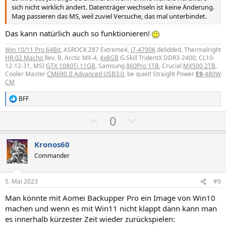
sich nicht wirklich ändert. Datenträger wechseln ist keine Änderung.
Mag passieren das MS, weil zuviel Versuche, das mal unterbindet.
Das kann natürlich auch so funktionieren!
Win 10/11 Pro 64Bit
, ASROCK Z87 Extreme4,
i7-4790K
delidded, Thermalright
HR-02 Macho
Rev. B, Arctic MX-4,
4x8GB
G.Skill TridentX DDR3-2400, CL10-
12-12-31, MSI
GTX 1080Ti 11GB
, Samsung
860Pro 1TB
, Crucial
MX500 2TB
,
Cooler Master
CM690 II Advanced USB3.0
, be quiet! Straight Power
E9
-480W
CM
BFF
R
e
P
N
0
a
k
o
e
t
s
g
i
Kronos60
o
i
a
Commander
n
t
t
e
n
i
i
5. Mai 2023
#9
:
v
v
Man könnte mit Aomei Backupper Pro ein Image von Win10
e
e
machen und wenn es mit Win11 nicht klappt dann kann man
S
S
es innerhalb kürzester Zeit wieder zurückspielen: