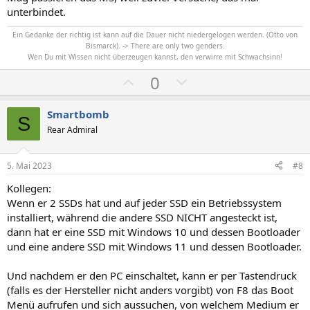
e
e
unterbindet.
Ein Gedanke der richtig ist kann auf die Dauer nicht niedergelogen werden. (Otto von
Bismarck). -> There are only two genders.
Wen Du mit Wissen nicht überzeugen kannst, den verwirre mit Schwachsinn!
P
N
0
o
e
s
g
Smartbomb
S
i
a
Rear Admiral
t
t
i
i
5. Mai 2023
#8
v
v
Kollegen:
e
e
Wenn er 2 SSDs hat und auf jeder SSD ein Betriebssystem
S
S
installiert, während die andere SSD NICHT angesteckt ist,
t
t
dann hat er eine SSD mit Windows 10 und dessen Bootloader
i
i
und eine andere SSD mit Windows 11 und dessen Bootloader.
m
m
Und nachdem er den PC einschaltet, kann er per Tastendruck
m
m
(falls es der Hersteller nicht anders vorgibt) von F8 das Boot
e
e
Menü aufrufen und sich aussuchen, von welchem Medium er