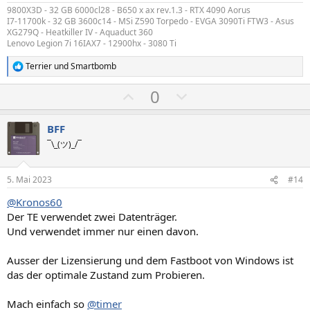
e
e
9800X3D - 32 GB 6000cl28 - B650 x ax rev.1.3 - RTX 4090 Aorus
I7-11700k - 32 GB 3600c14 - MSi Z590 Torpedo - EVGA 3090Ti FTW3 - Asus
XG279Q - Heatkiller IV - Aquaduct 360
Lenovo Legion 7i 16IAX7 - 12900hx - 3080 Ti
Terrier
und
Smartbomb
R
e
P
N
0
a
k
o
e
t
s
g
i
BFF
o
i
a
¯\_(ツ)_/¯
n
t
t
e
n
i
i
5. Mai 2023
#14
:
v
v
@Kronos60
e
e
Der TE verwendet zwei Datenträger.
S
S
Und verwendet immer nur einen davon.
t
t
i
i
Ausser der Lizensierung und dem Fastboot von Windows ist
m
m
das der optimale Zustand zum Probieren.
m
m
Mach einfach so
@timer