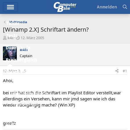
Hauptmenü
Anmelden
Multimedia
Ticker
[Winamp 2.X] Schriftart ändern?
Tests
E
E
k4li
12. März 2005
r
r
Downloads
s
s
k4li
t
t
Captain
e
e
Preisvergleich
l
l
l
l
12. März 2005
#1
Forum
e
t
r
a
Ahoi,
Aktuelles
m
bei mir hat sich die Schriftart im Playlist Editor verstellt,war
Empfohlene Inhalte
allerdings ein Versehen, kann mir jmd sagen wie ich das
Neue Beiträge
wieder rückgängig mache? (Win XP)
Neueste Aktivitäten
greeTz
Leserartikel