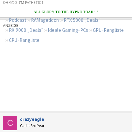
OH GOD, I'M PATHETIC !
Regeln
ALL GLORY TO THE HYPNO TOAD !!!
Podcast
RAMageddon
RTX 5000 „Deals“
RX 9000 „Deals“
Ideale Gaming-PCs
GPU-Rangliste
CPU-Rangliste
crazyeagle
C
Cadet 3rd Year