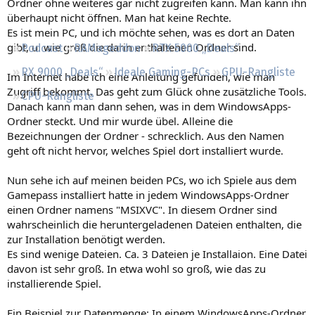
Ordner ohne weiteres gar nicht zugreifen kann. Man kann ihn
Regeln
überhaupt nicht öffnen. Man hat keine Rechte.
Es ist mein PC, und ich möchte sehen, was es dort an Daten
gibt, u. wie groß die darin enthaltenen Ordner sind.
Podcast
RAMageddon
RTX 5000 „Deals“
RX 9000 „Deals“
Ideale Gaming-PCs
GPU-Rangliste
Im Internet habe ich eine Anleitung gefunden, wie man
Zugriff bekommt. Das geht zum Glück ohne zusätzliche Tools.
CPU-Rangliste
Danach kann man dann sehen, was in dem WindowsApps-
Ordner steckt. Und mir wurde übel. Alleine die
Bezeichnungen der Ordner - schrecklich. Aus den Namen
geht oft nicht hervor, welches Spiel dort installiert wurde.
Nun sehe ich auf meinen beiden PCs, wo ich Spiele aus dem
Gamepass installiert hatte in jedem WindowsApps-Ordner
einen Ordner namens "MSIXVC". In diesem Ordner sind
wahrscheinlich die heruntergeladenen Dateien enthalten, die
zur Installation benötigt werden.
Es sind wenige Dateien. Ca. 3 Dateien je Installaion. Eine Datei
davon ist sehr groß. In etwa wohl so groß, wie das zu
installierende Spiel.
Ein Beispiel zur Datenmenge: In einem WindowsApps-Ordner