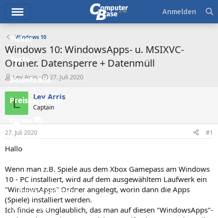
Hauptmenü
Anmelden
Windows 10
Ticker
Windows 10: WindowsApps- u. MSIXVC-
Tests
Ordner. Datensperre + Datenmüll
E
E
Lev Arris
27. Juli 2020
Downloads
r
r
s
s
Lev Arris
L
Preisvergleich
t
t
Captain
e
e
l
l
Forum
l
l
27. Juli 2020
#1
e
t
Aktuelles
r
a
Hallo
m
Empfohlene Inhalte
Wenn man z.B. Spiele aus dem Xbox Gamepass am Windows
Neue Beiträge
10 - PC installiert, wird auf dem ausgewähltem Laufwerk ein
"WindowsApps" Ordner angelegt, worin dann die Apps
Neueste Aktivitäten
(Spiele) installiert werden.
Leserartikel
Ich finde es Unglaublich, das man auf diesen "WindowsApps"-