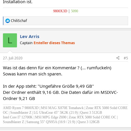
Installation ist.
|
9800X3D
5090
ChiliSchaf
R
e
a
Lev Arris
k
L
t
Captain
Ersteller dieses Themas
i
o
n
27. Juli 2020
#5
e
n
Was ist das denn für ein Kommentar ? (... rumfuckeln)
:
Sowas kann man sich sparen.
In der App steht: "Ungefähre Größe 9,49 GB"
Der Ordner enthält 9,16 GB. Die Daten dafür im MSIXVC-
Ordner 9,21 GB
AMD Ryzen 7 9800X3D | MSI MAG X870E Tomahawk | Zotac RTX 5080 Solid CORE
OC | Soundblaster Z
| LG UltraGear 45" 5K2K (21:9) | Quest 3 512GB
Intel Core I7 12700K | MSI MPG Edge Z690 | Zotac RTX 5080 Solid CORE OC |
Soundblaster Z |
Samsung 55" QN95A (16:9 / 21:9) | Quest 3 128GB