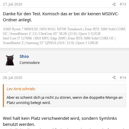
27. Juli 2020
#13
Danke für den Test. Komisch das er bei dir keinen MSIXVC-
Ordner anlegt.
AMD Ryzen 7 9800X3D | MSI MAG X870E Tomahawk | Zotac RTX 5080 Solid CORE
OC | Soundblaster Z
| LG UltraGear 45" 5K2K (21:9) | Quest 3 512GB
Intel Core I7 12700K | MSI MPG Edge Z690 | Zotac RTX 5080 Solid CORE OC |
Soundblaster Z |
Samsung 55" QN95A (16:9 / 21:9) | Quest 3 128GB
Shio
Commodore
28. Juli 2020
#14
Lev Arris schrieb:
Aber es scheint dich ja nicht zu stören, wenn die doppelte Menge an
Platz unnötig belegt wird.
Weil halt kein Platz verschwendet wird, sondern Symlinks
benutzt werden.