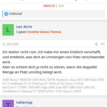
|
9800X3D
5090
ChiliSchaf
R
e
a
Lev Arris
k
L
t
Captain
Ersteller dieses Themas
i
o
n
27. Juli 2020
#7
e
n
Ich doktor nicht rum. Ich habe mir einen Einblich verschafft,
:
und entdeckt, was dort an Unmengen von Platz verschwendet
wird.
Aber es scheint dich ja nicht zu stören, wenn die doppelte
Menge an Platz unnötig belegt wird.
AMD Ryzen 7 9800X3D | MSI MAG X870E Tomahawk | Zotac RTX 5080 Solid CORE
OC | Soundblaster Z
| LG UltraGear 45" 5K2K (21:9) | Quest 3 512GB
Intel Core I7 12700K | MSI MPG Edge Z690 | Zotac RTX 5080 Solid CORE OC |
Soundblaster Z |
Samsung 55" QN95A (16:9 / 21:9) | Quest 3 128GB
tollertyp
T