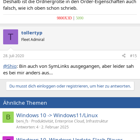
Deshalb ist die Ordnergröße in den Order-Eigenschaften auch
falsch, wie ich oben schon schrieb.
|
9800X3D
5090
tollertyp
T
Fleet Admiral
28. Juli 2020
#15
@Shio
: Bin auch von SymLinks ausgegangen, aber leider sah
es bei mir anders aus...
Du musst dich einloggen oder registrieren, um hier zu antworten.
Ähnliche Themen
Windows 10 -> Windows11/Linux
B
beni_fs
Produktivität, Enterprise Cloud, Infrastruktur
Antworten
4
2. Februar 2025
Windows 10, Windows Update-Flash Player