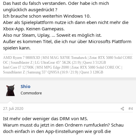
Das hast du falsch verstanden. Oder habe ich mich
unglücklich ausgedrückt ?
Ich brauche schon weiterhin Windows 10.
Aber als Spieleplattform nutze ich dann eben nicht mehr die
Xbox-App. Keinen Gamepass.
Also nur Steam, Uplay, ... Soweit es möglich ist.
Außer es kommen Titel, die ich nur über Microsofts Plattform
spielen kann.
AMD Ryzen 7 9800X3D | MSI MAG X870E Tomahawk | Zotac RTX 5080 Solid CORE
OC | Soundblaster Z
| LG UltraGear 45" 5K2K (21:9) | Quest 3 512GB
Intel Core I7 12700K | MSI MPG Edge Z690 | Zotac RTX 5080 Solid CORE OC |
Soundblaster Z |
Samsung 55" QN95A (16:9 / 21:9) | Quest 3 128GB
Shio
Commodore
27. Juli 2020
#4
Ist mehr oder weniger das DRM von MS.
Warum musst du jetzt in den Ordnern rumfuckeln? Schau
doch einfach in den App-Einstellungen wie groß die