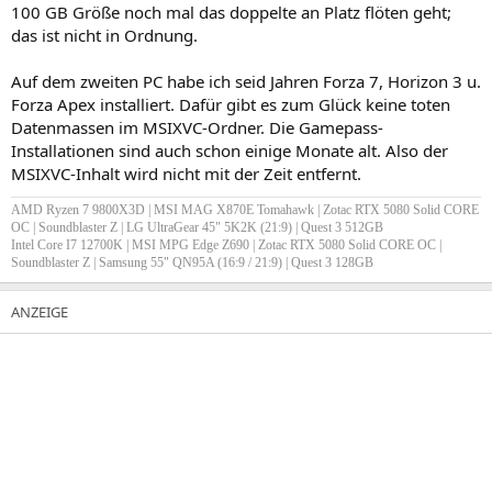
100 GB Größe noch mal das doppelte an Platz flöten geht;
das ist nicht in Ordnung.
Auf dem zweiten PC habe ich seid Jahren Forza 7, Horizon 3 u.
Forza Apex installiert. Dafür gibt es zum Glück keine toten
Datenmassen im MSIXVC-Ordner. Die Gamepass-
Installationen sind auch schon einige Monate alt. Also der
MSIXVC-Inhalt wird nicht mit der Zeit entfernt.
AMD Ryzen 7 9800X3D | MSI MAG X870E Tomahawk | Zotac RTX 5080 Solid CORE
OC | Soundblaster Z
| LG UltraGear 45" 5K2K (21:9) | Quest 3 512GB
Intel Core I7 12700K | MSI MPG Edge Z690 | Zotac RTX 5080 Solid CORE OC |
Soundblaster Z |
Samsung 55" QN95A (16:9 / 21:9) | Quest 3 128GB