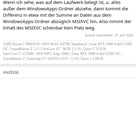
Wenn ich sehe, was auf dem Laufwerk belegt ist, u. alles
außer dem WindowsApps-Ordner abziehe, dann kommt die
Differenz in etwa mit der Summe an Daten aus dem
WindowsApps-Ordner abzüglich MSIXVC hin. Also nimmt der
Inhalt des MSIXVC scheinbar kein Platz weg.
Zuletzt bearbeitet:
27. Juli 2020
AMD Ryzen 7 9800X3D | MSI MAG X870E Tomahawk | Zotac RTX 5080 Solid CORE
OC | Soundblaster Z
| LG UltraGear 45" 5K2K (21:9) | Quest 3 512GB
Intel Core I7 12700K | MSI MPG Edge Z690 | Zotac RTX 5080 Solid CORE OC |
Soundblaster Z |
Samsung 55" QN95A (16:9 / 21:9) | Quest 3 128GB