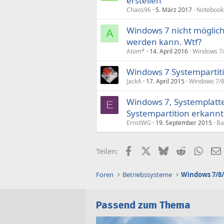
erstellen
Chaos96
5. März 2017
Notebook
Windows 7 nicht möglich 
A
werden kann. Wtf?
Atom*
14. April 2016
Windows 7/
Windows 7 Systempartitio
JackA
17. April 2015
Windows 7/8
Windows 7, Systemplatte
E
Systempartition erkannt
ErnstWG
19. September 2015
Ba
Facebook
X (Twitter)
Bluesky
Reddit
What
Teilen:
Foren
Betriebssysteme
Windows 7/8/
Passend zum Thema