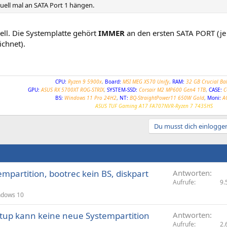
uell mal an SATA Port 1 hängen.
ell. Die Systemplatte gehört
IMMER
an den ersten SATA PORT (je
ichnet).
CPU:
Ryzen 9 5900x
,
Board:
MSI MEG X570 Unify
,
RAM:
32 GB Crucial Bal
GPU:
ASUS RX 5700XT ROG-STRIX
,
SYSTEM-SSD:
Corsair M2 MP600 Gen4 1TB
,
CASE:
C
BS:
Windows 11 Pro 24H2
,
NT:
BQ-StraightPower11 650W Gold
,
Moni:
A
ASUS TUF Gaming A17 FA707NVR-Ryzen 7 7435HS
Du musst dich einloggen
mpartition, bootrec kein BS, diskpart
Antworten
Aufrufe
9.
ndows 10
tup kann keine neue Systempartition
Antworten
Aufrufe
2.