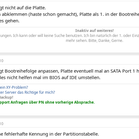
t nicht auf die Platte.
 abklemmen (haste schon gemacht), Platte als 1. in der Bootreihe
es gehen.
Inaktiv auf weiteres!
ngen. Ich kann oder will keine Suche benutzen. Ich bin natürlich der 1. oder Ein
mehr sehen. Bitte, Danke, Gerne.​
10
gt Bootreihefolge anpassen, Platte eventuell mal an SATA Port 1 
lles nicht helfen mal im BIOS auf IDE umstellen.
 ein XY-Problem?
rter Server das Richtige für mich?
Backup!
upport Anfragen über PN ohne vorherige Absprache.
10
e fehlerhafte Kennung in der Partitionstabelle.