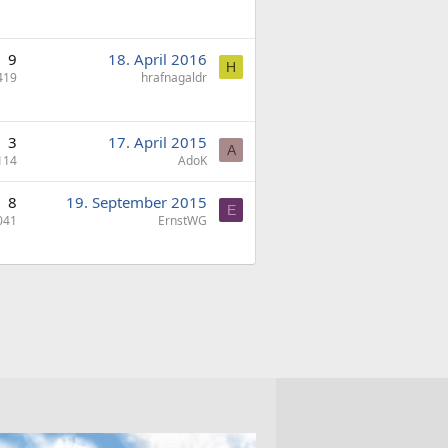
9
18. April 2016
H
419
hrafnagaldr
3
17. April 2015
A
114
AdoK
8
19. September 2015
E
041
ErnstWG