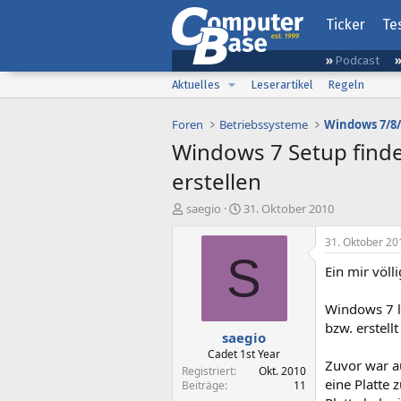
Ticker
Te
Podcast
Aktuelles
Leserartikel
Regeln
Foren
Betriebssysteme
Windows 7/8/
Windows 7 Setup finde
erstellen
E
E
saegio
31. Oktober 2010
r
r
s
s
31. Oktober 20
t
t
S
Ein mir völl
e
e
l
l
l
l
Windows 7 lä
e
t
bzw. erstell
saegio
r
a
m
Cadet 1st Year
Zuvor war au
Registriert
Okt. 2010
eine Platte 
Beiträge
11