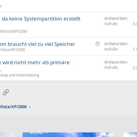
s
da keine Systempartition erstellt
Antworten
Aufrufe
3.
8/Vista/XP/2000
G
n braucht viel zu viel Speicher
Antworten
e
Aufrufe
1.
/Vista/XP/2000
s
 wird nicht mehr als primäre
Antworten
p
Aufrufe
2.
.
e
r
ckup und Datenrettung
r
t
sApp
E-Mail
Link
Vista/XP/2000