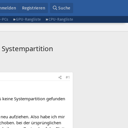
nmelden
Registrieren
Suche
g-PCs
GPU-Rangliste
CPU-Rangliste
 Systempartition
#1
ass keine Systempartition gefunden
m neu aufziehen. Also habe ich mir
schoben. bei der ürsprünglichen