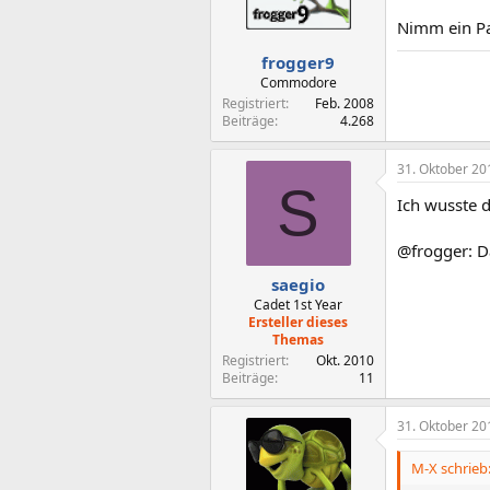
Nimm ein Par
frogger9
Commodore
Registriert
Feb. 2008
Beiträge
4.268
31. Oktober 20
S
Ich wusste 
@frogger: D
saegio
Cadet 1st Year
Ersteller dieses
Themas
Registriert
Okt. 2010
Beiträge
11
31. Oktober 20
M-X schrieb