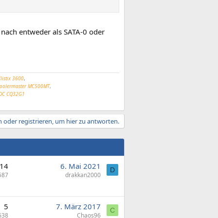
 nach entweder als SATA-0 oder
listix 3600
,
oolermaster MC500MT
,
OC CQ32G1
 oder registrieren, um hier zu antworten.
14
6. Mai 2021
D
587
drakkan2000
5
7. März 2017
C
638
Chaos96