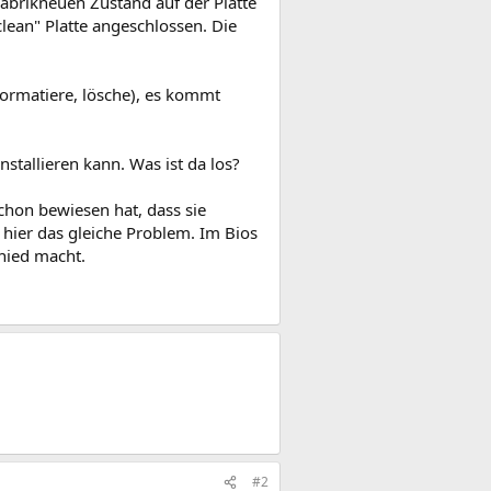
 Fabrikneuen Zustand auf der Platte
clean" Platte angeschlossen. Die
 formatiere, lösche), es kommt
nstallieren kann. Was ist da los?
chon bewiesen hat, dass sie
 hier das gleiche Problem. Im Bios
chied macht.
#2