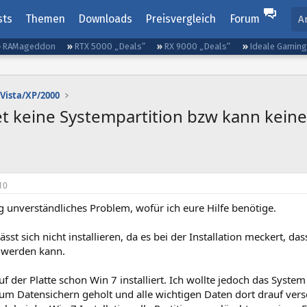
sts
Themen
Downloads
Preisvergleich
Forum
A
RAMageddon
RTX 5000 „Deals“
RX 9000 „Deals“
Ideale Gamin
Vista/XP/2000
t keine Systempartition bzw kann keine
10
ig unverständliches Problem, wofür ich eure Hilfe benötige.
sst sich nicht installieren, da es bei der Installation meckert, d
t werden kann.
f der Platte schon Win 7 installiert. Ich wollte jedoch das Syste
zum Datensichern geholt und alle wichtigen Daten dort drauf ver