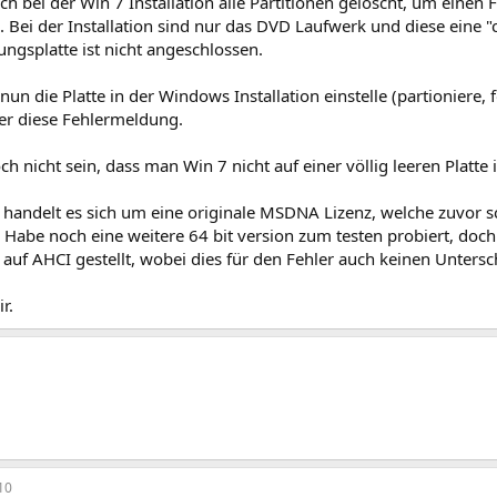
ich bei der Win 7 Installation alle Partitionen gelöscht, um einen
. Bei der Installation sind nur das DVD Laufwerk und diese eine "
ngsplatte ist nicht angeschlossen.
 nun die Platte in der Windows Installation einstelle (partioniere,
r diese Fehlermeldung.
h nicht sein, dass man Win 7 nicht auf einer völlig leeren Platte i
 handelt es sich um eine originale MSDNA Lizenz, welche zuvor s
. Habe noch eine weitere 64 bit version zum testen probiert, doch
te auf AHCI gestellt, wobei dies für den Fehler auch keinen Unters
r.
10