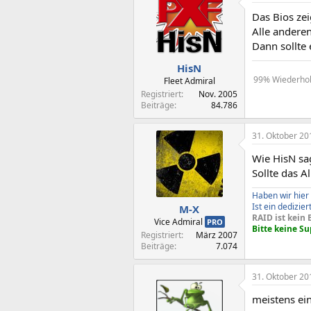
Das Bios zeig
Alle anderen
Dann sollte 
HisN
99% Wiederholu
Fleet Admiral
Registriert
Nov. 2005
Beiträge
84.786
31. Oktober 20
Wie HisN sa
Sollte das A
Haben wir hier
Ist ein dedizie
M-X
RAID ist kein 
Vice Admiral
PRO
Bitte keine S
Registriert
März 2007
Beiträge
7.074
31. Oktober 20
meistens ein