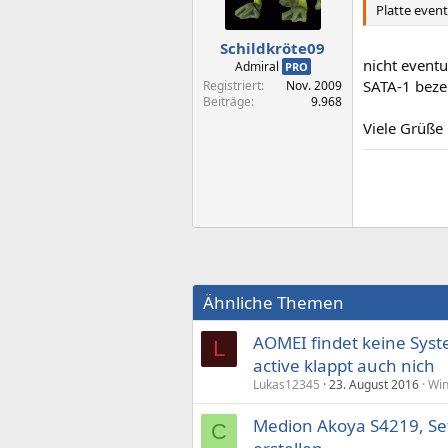
Platte event
Schildkröte09
nicht eventu
Admiral
PRO
SATA-1 beze
Registriert
Nov. 2009
Beiträge
9.968
Viele Grüße
Ähnliche Themen
AOMEI findet keine Syste
L
active klappt auch nich
Lukas12345
23. August 2016
Wi
Medion Akoya S4219, Se
C