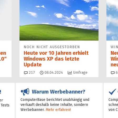
NOCH NICHT AUSGESTORBEN
WI
ien
Heute vor 10 Jahren erhielt
Ne
.0“
Windows XP das letzte
Wi
Update
ne
Kommentare
217
08.04.2024
Umfrage
6
Warum Werbebanner?
!
ComputerBase berichtet unabhängig und
Compu
er
verkauft deshalb keine Inhalte, sondern
schne
 Tests
Werbebanner.
Mehr erfahren!
von 