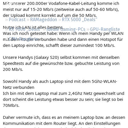
Mit unserer 200.000er Vodafone-Kabel-Leitung komme ich
Regeln
meist nur auf 15-20 Mb/s (zeitweise auch auf 50-60 Mb/s),
der Upload kommt korrekt auf um die 50 Mb/s.
Podcast
RAMageddon
RTX 5000 „Deals“
Nutze ich LAN ist alles bestens.
RX 9000 „Deals“
Ideale Gaming-PCs
GPU-Rangliste
Was ich noch getestet habe: Wenn ich mein Handy per WLAN
mit dem Router verbunden habe und dann einen Hotspot für
CPU-Rangliste
den Laptop einrichte, schafft dieser zumindest 100 Mb/s.
Unsere Handys (Galaxy S20) selbst kommen mit denselben
Speedtests auf die gewünschte bzw. gebuchte Leistung von
200 Mb/s.
Sowohl Handy als auch Laptop sind mit dem 5Ghz-WLAN-
Netz verbunden
Ich bin mit dem Laptop mal zum 2,4Ghz Netz gewechselt und
dort scheint die Leistung etwas besser zu sein; sie liegt so bei
70Mb/s.
Daher vermute ich, dass es an meinem Laptop bzw. an dessen
Kommunikation mit dem Router liegt. An den Einstellungen