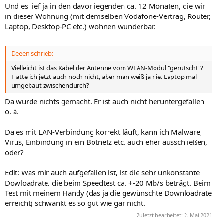
Und es lief ja in den davorliegenden ca. 12 Monaten, die wir
in dieser Wohnung (mit demselben Vodafone-Vertrag, Router,
Laptop, Desktop-PC etc.) wohnen wunderbar.
Deeen schrieb:
Vielleicht ist das Kabel der Antenne vom WLAN-Modul "gerutscht"?
Hatte ich jetzt auch noch nicht, aber man weiß ja nie. Laptop mal
umgebaut zwischendurch?
Da wurde nichts gemacht. Er ist auch nicht heruntergefallen
o. ä.
Da es mit LAN-Verbindung korrekt läuft, kann ich Malware,
Virus, Einbindung in ein Botnetz etc. auch eher ausschließen,
oder?
Edit: Was mir auch aufgefallen ist, ist die sehr unkonstante
Dowloadrate, die beim Speedtest ca. +-20 Mb/s beträgt. Beim
Test mit meinem Handy (das ja die gewünschte Downloadrate
erreicht) schwankt es so gut wie gar nicht.
Zuletzt bearbeitet:
2. Mai 2021