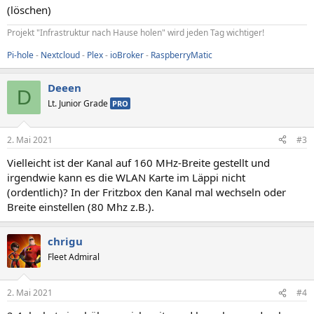
(löschen)
Projekt "Infrastruktur nach Hause holen" wird jeden Tag wichtiger!
Pi-hole
-
Nextcloud
-
Plex
-
ioBroker
-
RaspberryMatic
Deeen
D
Lt. Junior Grade
PRO
2. Mai 2021
#3
Vielleicht ist der Kanal auf 160 MHz-Breite gestellt und
irgendwie kann es die WLAN Karte im Läppi nicht
(ordentlich)? In der Fritzbox den Kanal mal wechseln oder
Breite einstellen (80 Mhz z.B.).
chrigu
Fleet Admiral
2. Mai 2021
#4