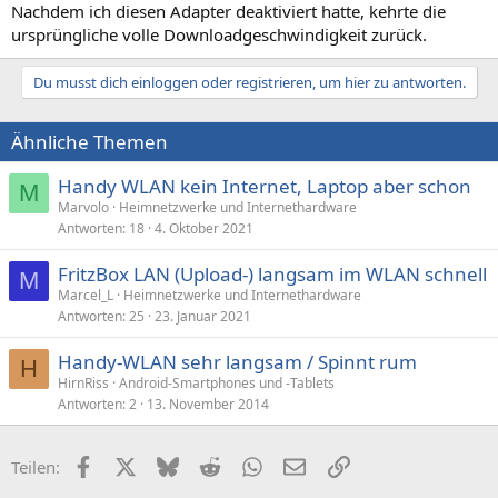
Nachdem ich diesen Adapter deaktiviert hatte, kehrte die
ursprüngliche volle Downloadgeschwindigkeit zurück.
Du musst dich einloggen oder registrieren, um hier zu antworten.
Ähnliche Themen
Handy WLAN kein Internet, Laptop aber schon
M
Marvolo
Heimnetzwerke und Internethardware
Antworten
18
4. Oktober 2021
FritzBox LAN (Upload-) langsam im WLAN schnell
M
Marcel_L
Heimnetzwerke und Internethardware
Antworten
25
23. Januar 2021
Handy-WLAN sehr langsam / Spinnt rum
H
HirnRiss
Android-Smartphones und -Tablets
Antworten
2
13. November 2014
Facebook
X (Twitter)
Bluesky
Reddit
WhatsApp
E-Mail
Link
Teilen: