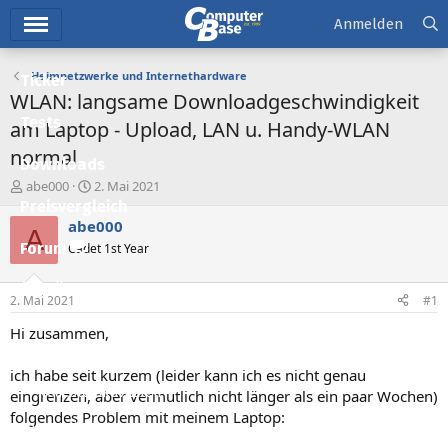
Hauptmenü
Anmelden
Heimnetzwerke und Internethardware
Ticker
WLAN: langsame Downloadgeschwindigkeit
Tests
am Laptop - Upload, LAN u. Handy-WLAN
normal
Downloads
E
E
abe000
2. Mai 2021
r
r
Preisvergleich
s
s
abe000
A
t
t
Forum
Cadet 1st Year
e
e
l
l
Aktuelles
l
l
2. Mai 2021
#1
e
t
Empfohlene Inhalte
r
a
Hi zusammen,
m
Neue Beiträge
ich habe seit kurzem (leider kann ich es nicht genau
Neueste Aktivitäten
eingrenzen, aber vermutlich nicht länger als ein paar Wochen)
folgendes Problem mit meinem Laptop:
Leserartikel