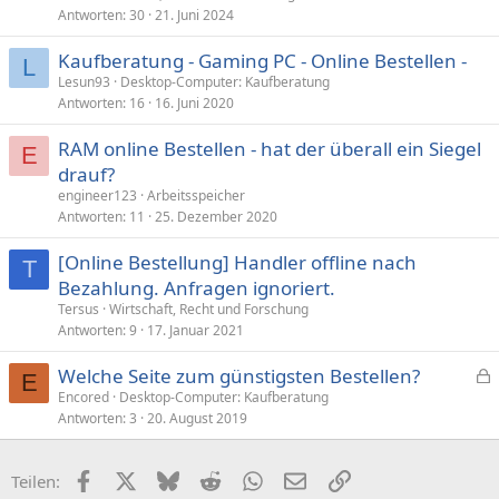
Antworten
30
21. Juni 2024
Kaufberatung - Gaming PC - Online Bestellen -
L
Lesun93
Desktop-Computer: Kaufberatung
Antworten
16
16. Juni 2020
RAM online Bestellen - hat der überall ein Siegel
E
drauf?
engineer123
Arbeitsspeicher
Antworten
11
25. Dezember 2020
[Online Bestellung] Handler offline nach
T
Bezahlung. Anfragen ignoriert.
Tersus
Wirtschaft, Recht und Forschung
Antworten
9
17. Januar 2021
Welche Seite zum günstigsten Bestellen?
E
e
Encored
Desktop-Computer: Kaufberatung
Antworten
3
20. August 2019
s
p
e
Facebook
X (Twitter)
Bluesky
Reddit
WhatsApp
E-Mail
Link
Teilen:
r