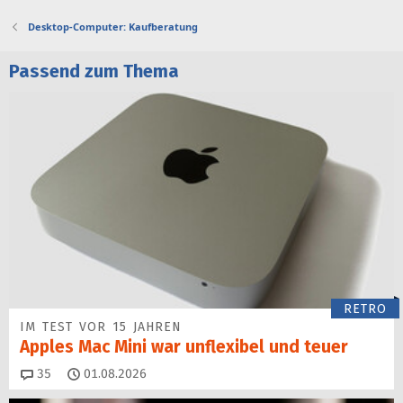
r
Desktop-Computer: Kaufberatung
t
Passend zum Thema
RETRO
IM TEST VOR 15 JAHREN
Apples Mac Mini war unflexibel und teuer
Kommentare
35
01.08.2026