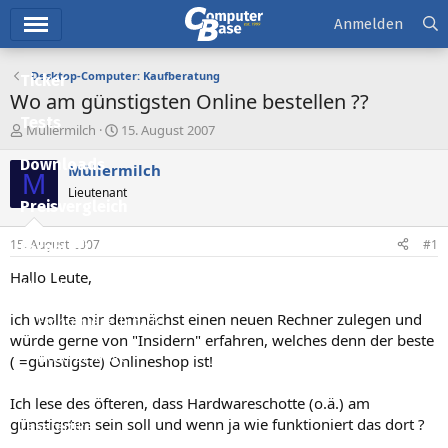
Hauptmenü
Anmelden
Desktop-Computer: Kaufberatung
Ticker
Wo am günstigsten Online bestellen ??
Tests
E
E
Müllermilch
15. August 2007
r
r
Downloads
s
s
Müllermilch
M
t
t
Lieutenant
e
e
Preisvergleich
l
l
l
l
15. August 2007
#1
Forum
e
t
r
a
Hallo Leute,
Aktuelles
m
ich wollte mir demnächst einen neuen Rechner zulegen und
Empfohlene Inhalte
würde gerne von "Insidern" erfahren, welches denn der beste
Neue Beiträge
( =günstigste) Onlineshop ist!
Neueste Aktivitäten
Ich lese des öfteren, dass Hardwareschotte (o.ä.) am
günstigsten sein soll und wenn ja wie funktioniert das dort ?
Leserartikel