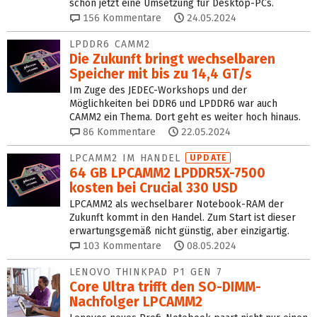
schon jetzt eine Umsetzung für Desktop-PCs.
156
Kommentare
24.05.2024
LPDDR6 CAMM2
Die Zukunft bringt wechselbaren
Speicher mit bis zu 14,4 GT/s
Im Zuge des JEDEC-Workshops und der
Möglichkeiten bei DDR6 und LPDDR6 war auch
CAMM2 ein Thema. Dort geht es weiter hoch hinaus.
86
Kommentare
22.05.2024
LPCAMM2 IM HANDEL
UPDATE
64 GB LPCAMM2 LPDDR5X-7500
kosten bei Crucial 330 USD
LPCAMM2 als wechselbarer Notebook-RAM der
Zukunft kommt in den Handel. Zum Start ist dieser
erwartungsgemäß nicht günstig, aber einzigartig.
103
Kommentare
08.05.2024
LENOVO THINKPAD P1 GEN 7
Core Ultra trifft den SO-DIMM-
Nachfolger LPCAMM2