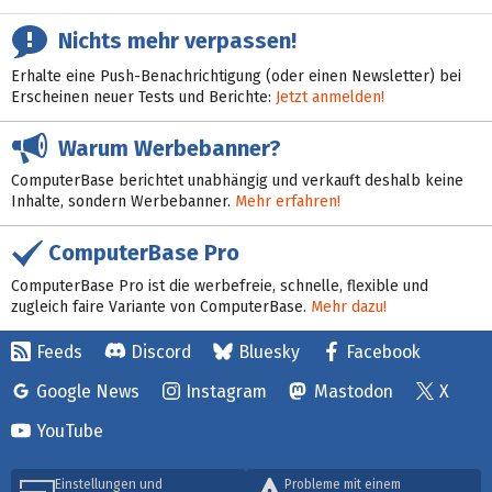
Nichts mehr verpassen!
Erhalte eine Push-Benachrichtigung (oder einen Newsletter) bei
Erscheinen neuer Tests und Berichte:
Jetzt anmelden!
Warum Werbebanner?
ComputerBase berichtet unabhängig und verkauft deshalb keine
Inhalte, sondern Werbebanner.
Mehr erfahren!
ComputerBase Pro
ComputerBase Pro ist die werbefreie, schnelle, flexible und
zugleich faire Variante von ComputerBase.
Mehr dazu!
Feeds
Discord
Bluesky
Facebook
Google News
Instagram
Mastodon
X
YouTube
Einstellungen und
Probleme mit einem