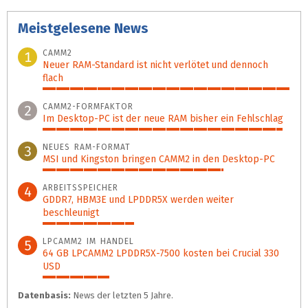
Meistgelesene News
CAMM2
1
Neuer RAM-Standard ist nicht verlötet und dennoch
flach
100%
CAMM2-FORMFAKTOR
2
Im Desktop-PC ist der neue RAM bisher ein Fehlschlag
97%
NEUES RAM-FORMAT
3
MSI und Kingston bringen CAMM2 in den Desktop-PC
73%
ARBEITSSPEICHER
4
GDDR7, HBM3E und LPDDR5X werden weiter
beschleunigt
37%
LPCAMM2 IM HANDEL
5
64 GB LPCAMM2 LPDDR5X-7500 kosten bei Crucial 330
USD
27%
Datenbasis:
News der letzten 5 Jahre.