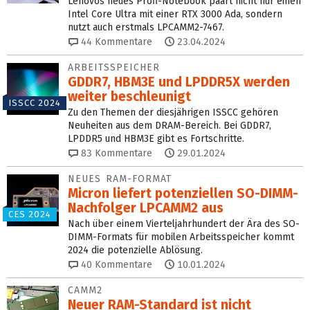
Lenovos neues Profi-Notebook paart nicht nur einen
Intel Core Ultra mit einer RTX 3000 Ada, sondern
nutzt auch erstmals LPCAMM2-7467.
44
Kommentare
23.04.2024
ARBEITSSPEICHER
GDDR7, HBM3E und LPDDR5X werden
weiter beschleunigt
ISSCC 2024
Zu den Themen der diesjährigen ISSCC gehören
Neuheiten aus dem DRAM-Bereich. Bei GDDR7,
LPDDR5 und HBM3E gibt es Fortschritte.
83
Kommentare
29.01.2024
NEUES RAM-FORMAT
Micron liefert potenziellen SO-DIMM-
Nachfolger LPCAMM2 aus
CES 2024
Nach über einem Vierteljahrhundert der Ära des SO-
DIMM-Formats für mobilen Arbeitsspeicher kommt
2024 die potenzielle Ablösung.
40
Kommentare
10.01.2024
CAMM2
Neuer RAM-Standard ist nicht