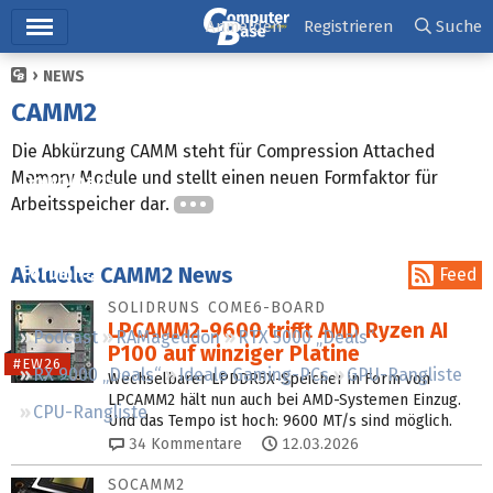
Hauptmenü
Anmelden
Registrieren
Suche
NEWS
Ticker
CAMM2
Tests
Die Abkürzung CAMM steht für Compression Attached
Memory Module und stellt einen neuen Formfaktor für
Downloads
Arbeitsspeicher dar.
Preisvergleich
Aktuelle CAMM2 News
Forum
Feed
SOLIDRUNS COME6-BOARD
LPCAMM2-9600 trifft AMD Ryzen AI
Podcast
RAMageddon
RTX 5000 „Deals“
P100 auf winziger Platine
#EW26
RX 9000 „Deals“
Ideale Gaming-PCs
GPU-Rangliste
Wechselbarer LPDDR5X-Speicher in Form von
LPCAMM2 hält nun auch bei AMD-Systemen Einzug.
CPU-Rangliste
Und das Tempo ist hoch: 9600 MT/s sind möglich.
34
Kommentare
12.03.2026
SOCAMM2