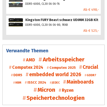
DDR5-6000, CL30-36-36-76
Ab € 498,-
Kingston FURY Beast schwarz UDIMM 32GB Kit
DDR5-6000, CL30-36-36-80, 1RX8
Ab € 525,-
Verwandte Themen
Arbeitsspeicher
AMD
Crucial
Computex 2024
Computex 2025
embedded world 2026
DDR5
GDDR7
Mainboards
ISSCC 2024
HBM
JEDEC
Micron
Ryzen
Speichertechnologien