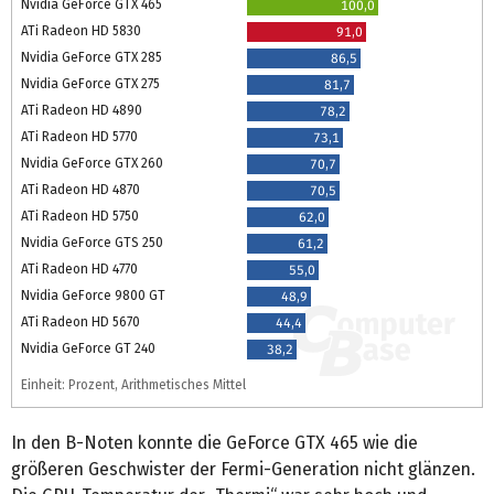
Nvidia GeForce GTX 465
100,0
ATi Radeon HD 5830
91,0
Nvidia GeForce GTX 285
86,5
Nvidia GeForce GTX 275
81,7
ATi Radeon HD 4890
78,2
ATi Radeon HD 5770
73,1
Nvidia GeForce GTX 260
70,7
ATi Radeon HD 4870
70,5
ATi Radeon HD 5750
62,0
Nvidia GeForce GTS 250
61,2
ATi Radeon HD 4770
55,0
Nvidia GeForce 9800 GT
48,9
ATi Radeon HD 5670
44,4
Nvidia GeForce GT 240
38,2
Einheit: Prozent, Arithmetisches Mittel
In den B-Noten konnte die GeForce GTX 465 wie die
größeren Geschwister der Fermi-Generation nicht glänzen.