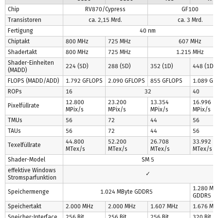
Chip
RV870/Cypress
GF100
Transistoren
ca. 2,15 Mrd.
ca. 3 Mrd.
Fertigung
40 nm
Chiptakt
800 MHz
725 MHz
607 MHz
Shadertakt
800 MHz
725 MHz
1.215 MHz
Shader-Einheiten
224 (5D)
288 (5D)
352 (1D)
448 (1D)
(MADD)
FLOPS (MADD/ADD)
1.792 GFLOPS
2.090 GFLOPS
855 GFLOPS
1.089 GF
ROPs
16
32
40
12.800
23.200
13.354
16.996
Pixelfüllrate
MPix/s
MPix/s
MPix/s
MPix/s
TMUs
56
72
44
56
TAUs
56
72
44
56
44.800
52.200
26.708
33.992
Texelfüllrate
MTex/s
MTex/s
MTex/s
MTex/s
Shader-Model
SM 5
effektive Windows
✓
Stromsparfunktion
1.280 MB
Speichermenge
1.024 MByte GDDR5
GDDR5
Speichertakt
2.000 MHz
2.000 MHz
1.607 MHz
1.676 MH
Speicher-Interface
256 Bit
256 Bit
256 Bit
320 Bit