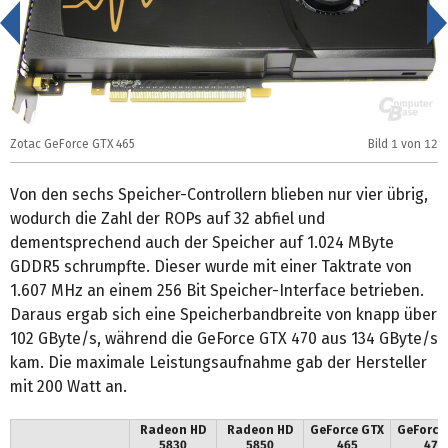
<
Zotac GeForce GTX 465
Bild
1
von 12
G
Von den sechs Speicher-Controllern blieben nur vier übrig,
wodurch die Zahl der ROPs auf 32 abfiel und
dementsprechend auch der Speicher auf 1.024 MByte
GDDR5 schrumpfte. Dieser wurde mit einer Taktrate von
1.607 MHz an einem 256 Bit Speicher-Interface betrieben.
Daraus ergab sich eine Speicherbandbreite von knapp über
102 GByte/s, während die GeForce GTX 470 aus 134 GByte/s
kam. Die maximale Leistungsaufnahme gab der Hersteller
mit 200 Watt an.
Radeon HD
Radeon HD
GeForce GTX
GeForce
5830
5850
465
470