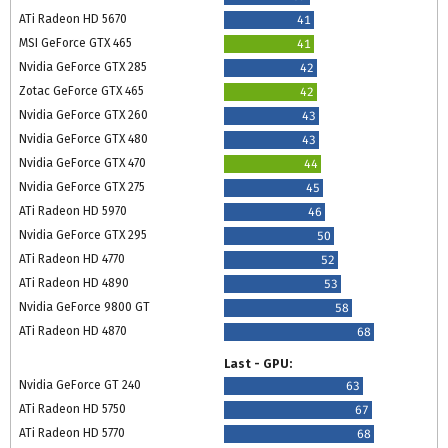
ATi Radeon HD 5670
41
MSI GeForce GTX 465
41
Nvidia GeForce GTX 285
42
Zotac GeForce GTX 465
42
Nvidia GeForce GTX 260
43
Nvidia GeForce GTX 480
43
Nvidia GeForce GTX 470
44
Nvidia GeForce GTX 275
45
ATi Radeon HD 5970
46
Nvidia GeForce GTX 295
50
ATi Radeon HD 4770
52
ATi Radeon HD 4890
53
Nvidia GeForce 9800 GT
58
ATi Radeon HD 4870
68
Last - GPU:
Nvidia GeForce GT 240
63
ATi Radeon HD 5750
67
ATi Radeon HD 5770
68