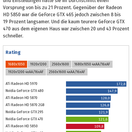
und Einstellungen hatte sie im Durchschnitt einen
Vorsprung von bis zu 21 Prozent. Gegenüber der Radeon
HD 5850 war die GeForce GTX 465 jedoch zwischen 8 bis
19 Prozent langsamer. Und die kaum teurere GeForce GTX
470 aus dem eigenen Haus war zwischen 20 und 43 Prozent
schneller.
Rating
1680x1050
1920x1200
2560x1600
1680x1050 4xAA/16xAF
1920x1200 4xAA/16xAF
2560x1600 4xAA/16xAF
ATi Radeon HD 5970
172,8
Nvidia GeForce GTX 480
147,9
ATi Radeon HD 5870
128,0
ATi Radeon HD 5870 2GB
126,8
Nvidia GeForce GTX 295
121,9
Nvidia GeForce GTX 470
121,6
ATi Radeon HD 5850
109,8