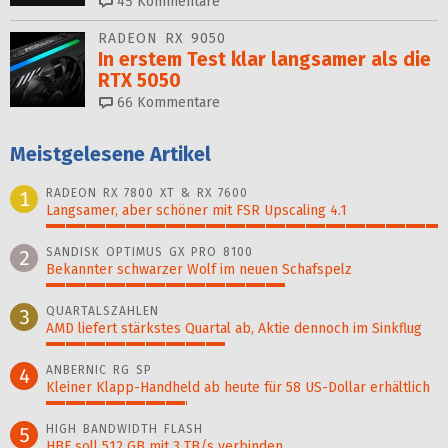
45
Kommentare
RADEON RX 9050
In erstem Test klar langsamer als die
RTX 5050
66
Kommentare
Meistgelesene Artikel
RADEON RX 7800 XT & RX 7600
1
Langsamer, aber schöner mit FSR Upscaling 4.1
100%
SANDISK OPTIMUS GX PRO 8100
2
Bekannter schwarzer Wolf im neuen Schafspelz
61%
QUARTALSZAHLEN
3
AMD liefert stärkstes Quartal ab, Aktie dennoch im Sinkflug
46%
ANBERNIC RG SP
4
Kleiner Klapp-Hand­held ab heute für 58 US-Dollar er­hält­lich
36%
HIGH BANDWIDTH FLASH
5
HBF soll 512 GB mit 3 TB/s verbinden