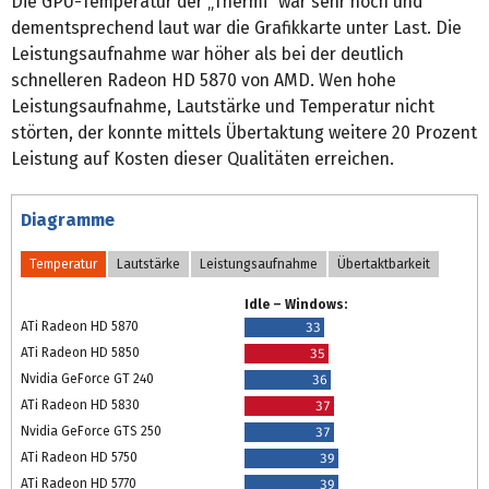
Die GPU-Temperatur der „Thermi“ war sehr hoch und
dementsprechend laut war die Grafikkarte unter Last. Die
Leistungsaufnahme war höher als bei der deutlich
schnelleren Radeon HD 5870 von AMD. Wen hohe
Leistungsaufnahme, Lautstärke und Temperatur nicht
störten, der konnte mittels Übertaktung weitere 20 Prozent
Leistung auf Kosten dieser Qualitäten erreichen.
Diagramme
Temperatur
Lautstärke
Leistungsaufnahme
Übertaktbarkeit
Idle – Windows:
ATi Radeon HD 5870
33
ATi Radeon HD 5850
35
Nvidia GeForce GT 240
36
ATi Radeon HD 5830
37
Nvidia GeForce GTS 250
37
ATi Radeon HD 5750
39
ATi Radeon HD 5770
39