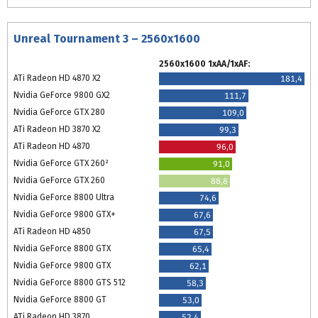
Unreal Tournament 3 – 2560x1600
2560x1600 1xAA/1xAF:
ATi Radeon HD 4870 X2
181,4
Nvidia GeForce 9800 GX2
111,7
Nvidia GeForce GTX 280
109,0
ATi Radeon HD 3870 X2
99,3
ATi Radeon HD 4870
96,0
Nvidia GeForce GTX 260²
91,0
Nvidia GeForce GTX 260
88,8
Nvidia GeForce 8800 Ultra
74,6
Nvidia GeForce 9800 GTX+
67,6
ATi Radeon HD 4850
67,5
Nvidia GeForce 8800 GTX
65,4
Nvidia GeForce 9800 GTX
62,1
Nvidia GeForce 8800 GTS 512
58,3
Nvidia GeForce 8800 GT
53,0
ATi Radeon HD 3870
52,4