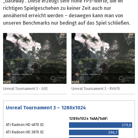
„Gateway“. Diese erzeugt sehr hohe FPS-Werte, die im
richtigen Spielgeschehen zu keiner Zeit auch nur
annähernd erreicht werden – deswegen kann man von
unseren Benchmarks nur bedingt auf das Spiel schließen.
Unreal Tournament 3 - G92
Unreal Tournament 3 - RV670
Unreal Tournament 3 – 1280x1024
1280x1024 1xAA/1xAF:
ATi Radeon HD 4870 X2
379,0
ATi Radeon HD 3870 X2
296,7