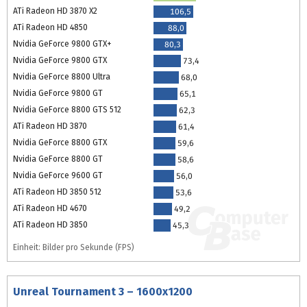
ATi Radeon HD 3870 X2
106,5
ATi Radeon HD 4850
88,0
Nvidia GeForce 9800 GTX+
80,3
Nvidia GeForce 9800 GTX
73,4
Nvidia GeForce 8800 Ultra
68,0
Nvidia GeForce 9800 GT
65,1
Nvidia GeForce 8800 GTS 512
62,3
ATi Radeon HD 3870
61,4
Nvidia GeForce 8800 GTX
59,6
Nvidia GeForce 8800 GT
58,6
Nvidia GeForce 9600 GT
56,0
ATi Radeon HD 3850 512
53,6
ATi Radeon HD 4670
49,2
ATi Radeon HD 3850
45,3
Einheit: Bilder pro Sekunde (FPS)
Unreal Tournament 3 – 1600x1200