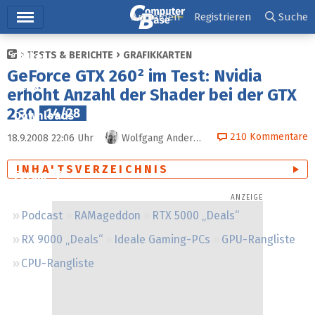
Hauptmenü
Anmelden
Registrieren
Suche
TESTS & BERICHTE
GRAFIKKARTEN
Ticker
GeForce GTX 260² im Test: Nvidia
Tests
erhöht Anzahl der Shader bei der GTX
260
14/28
Downloads
210
Kommentare
18.9.2008 22:06
Uhr
Wolfgang Andermahr
Preisvergleich
INHALTSVERZEICHNIS
Forum
Podcast
RAMageddon
RTX 5000 „Deals“
RX 9000 „Deals“
Ideale Gaming-PCs
GPU-Rangliste
CPU-Rangliste