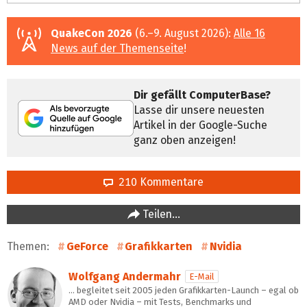
QuakeCon 2026
(6.–9. August 2026):
Alle 16
News auf der Themenseite
!
Dir gefällt ComputerBase?
Lasse dir unsere neuesten
Artikel in der Google-Suche
ganz oben anzeigen!
210 Kommentare
Teilen…
Themen:
GeForce
Grafikkarten
Nvidia
Wolfgang Andermahr
E-Mail
… begleitet seit 2005 jeden Grafikkarten-Launch – egal ob
AMD oder Nvidia – mit Tests, Benchmarks und