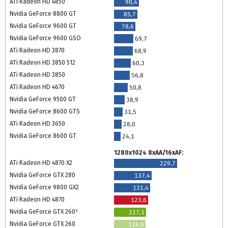
ATi Radeon HD 4850
90,4
Nvidia GeForce 8800 GT
85,7
Nvidia GeForce 9600 GT
78,6
Nvidia GeForce 9600 GSO
69,7
ATi Radeon HD 3870
68,9
ATi Radeon HD 3850 512
60,3
ATi Radeon HD 3850
56,8
ATi Radeon HD 4670
50,8
Nvidia GeForce 9500 GT
38,9
Nvidia GeForce 8600 GTS
31,5
ATi Radeon HD 3650
28,0
Nvidia GeForce 8600 GT
24,1
1280x1024 8xAA/16xAF:
ATi Radeon HD 4870 X2
229,7
Nvidia GeForce GTX 280
137,4
Nvidia GeForce 9800 GX2
131,4
ATi Radeon HD 4870
123,6
Nvidia GeForce GTX 260²
117,1
Nvidia GeForce GTX 260
114,0