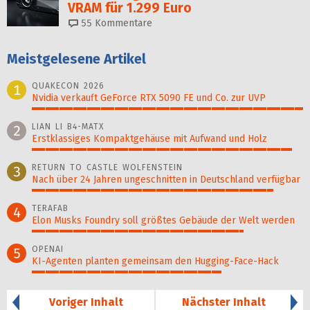
VRAM für 1.299 Euro
55
Kommentare
Meistgelesene Artikel
QUAKECON 2026
1
Nvidia verkauft GeForce RTX 5090 FE und Co. zur UVP
100%
LIAN LI B4-MATX
2
Erstklassiges Kompaktgehäuse mit Aufwand und Holz
96%
RETURN TO CASTLE WOLFENSTEIN
3
Nach über 24 Jahren ungeschnitten in Deutschland verfügbar
89%
TERAFAB
4
Elon Musks Foundry soll größ­tes Gebäude der Welt werden
78%
OPENAI
5
KI-Agenten planten gemein­sam den Hugging-Face-Hack
70%
Voriger Inhalt
Nächster Inhalt