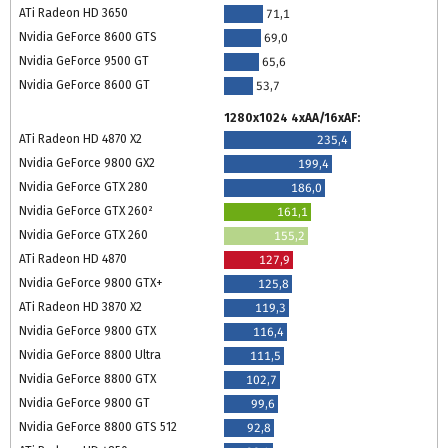
ATi Radeon HD 3650
71,1
Nvidia GeForce 8600 GTS
69,0
Nvidia GeForce 9500 GT
65,6
Nvidia GeForce 8600 GT
53,7
1280x1024 4xAA/16xAF:
ATi Radeon HD 4870 X2
235,4
Nvidia GeForce 9800 GX2
199,4
Nvidia GeForce GTX 280
186,0
Nvidia GeForce GTX 260²
161,1
Nvidia GeForce GTX 260
155,2
ATi Radeon HD 4870
127,9
Nvidia GeForce 9800 GTX+
125,8
ATi Radeon HD 3870 X2
119,3
Nvidia GeForce 9800 GTX
116,4
Nvidia GeForce 8800 Ultra
111,5
Nvidia GeForce 8800 GTX
102,7
Nvidia GeForce 9800 GT
99,6
Nvidia GeForce 8800 GTS 512
92,8