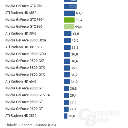
Nvidia GeForce GTX 280
72,6
ATi Radeon HD 4850
63,7
Nvidia GeForce GTX 260²
60,4
Nvidia GeForce GTX 260
59,4
ATi Radeon HD 3870
43,6
Nvidia GeForce 8800 Ultra
40,2
ATi Radeon HD 3850 512
38,1
Nvidia GeForce 9800 GTX+
36,8
Nvidia GeForce 9800 GX2
36,6
Nvidia GeForce 8800 GTX
35,1
Nvidia GeForce 9800 GTX
34,7
ATi Radeon HD 4670
34,0
Nvidia GeForce 9800 GT
30,5
Nvidia GeForce 8800 GTS 512
29,4
Nvidia GeForce 8800 GT
27,6
Nvidia GeForce 9600 GT
27,1
ATi Radeon HD 3850
20,0
Einheit: Bilder pro Sekunde (FPS)