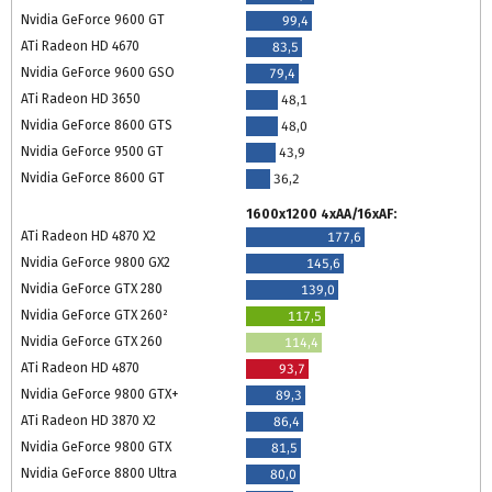
Nvidia GeForce 9600 GT
99,4
ATi Radeon HD 4670
83,5
Nvidia GeForce 9600 GSO
79,4
ATi Radeon HD 3650
48,1
Nvidia GeForce 8600 GTS
48,0
Nvidia GeForce 9500 GT
43,9
Nvidia GeForce 8600 GT
36,2
1600x1200 4xAA/16xAF:
ATi Radeon HD 4870 X2
177,6
Nvidia GeForce 9800 GX2
145,6
Nvidia GeForce GTX 280
139,0
Nvidia GeForce GTX 260²
117,5
Nvidia GeForce GTX 260
114,4
ATi Radeon HD 4870
93,7
Nvidia GeForce 9800 GTX+
89,3
ATi Radeon HD 3870 X2
86,4
Nvidia GeForce 9800 GTX
81,5
Nvidia GeForce 8800 Ultra
80,0