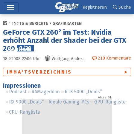
Hauptmenü
Anmelden
Registrieren
Suche
TESTS & BERICHTE
GRAFIKKARTEN
Ticker
GeForce GTX 260² im Test: Nvidia
Tests
erhöht Anzahl der Shader bei der GTX
260
3/28
Downloads
210
Kommentare
18.9.2008 22:06
Uhr
Wolfgang Andermahr
Preisvergleich
INHALTSVERZEICHNIS
Forum
Impressionen
Podcast
RAMageddon
RTX 5000 „Deals“
RX 9000 „Deals“
Ideale Gaming-PCs
GPU-Rangliste
CPU-Rangliste