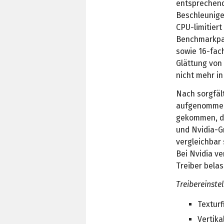
entsprechend
Beschleuniger
CPU-limitier
Benchmarkpar
sowie 16-fach
Glättung von
nicht mehr i
Nach sorgfäl
aufgenommene
gekommen, das
und Nvidia-Gr
vergleichbar 
Bei Nvidia ve
Treiber belas
Treibereinste
Texturf
Vertika