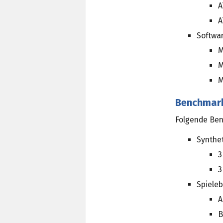
A
A
Softwa
M
M
M
Benchmar
Folgende Ben
Synthe
3
3
Spiele
A
B