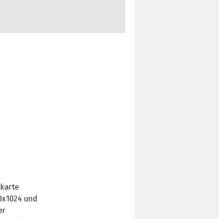
kkarte
80x1024 und
er