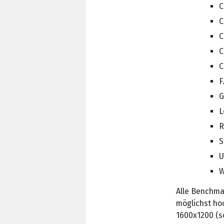
C
C
C
C
C
F
G
L
R
S
U
W
Alle Benchma
möglichst hoc
1600x1200 (s