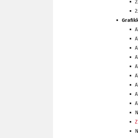
2
2
Grafik
A
A
A
A
A
A
A
A
A
N
Z
N