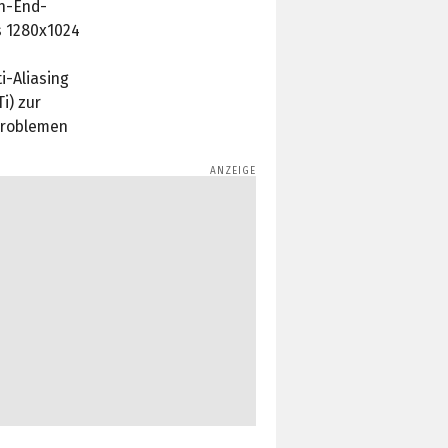
gh-End-
s 1280x1024
i-Aliasing
i) zur
problemen