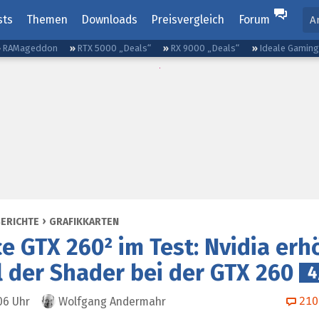
sts
Themen
Downloads
Preisvergleich
Forum
A
RAMageddon
RTX 5000 „Deals“
RX 9000 „Deals“
Ideale Gamin
BERICHTE
GRAFIKKARTEN
e GTX 260² im Test: Nvidia erh
 der Shader bei der GTX 260
4
210
06
Uhr
Wolfgang Andermahr