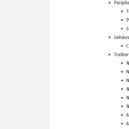
Periphe
T
P
S
Gehäu
C
Treibe
N
N
N
N
N
N
A
A