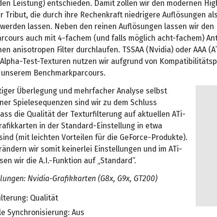
en Leistung) entschieden. Damit zollen wir den modernen Hi
 Tribut, die durch ihre Rechenkraft niedrigere Auflösungen al
t werden lassen. Neben den reinen Auflösungen lassen wir den
cours auch mit 4-fachem (und falls möglich acht-fachem) Ant
en anisotropen Filter durchlaufen. TSSAA (Nvidia) oder AAA (AT
 Alpha-Test-Texturen nutzen wir aufgrund von Kompatibilitäts
n unserem Benchmarkparcours.
tiger Überlegung und mehrfacher Analyse selbst
r Spielesequenzen sind wir zu dem Schluss
s die Qualität der Texturfilterung auf aktuellen ATi-
afikkarten in der Standard-Einstellung in etwa
sind (mit leichten Vorteilen für die GeForce-Produkte).
rändern wir somit keinerlei Einstellungen und im ATi-
sen wir die A.I.-Funktion auf „Standard“.
llungen: Nvidia-Grafikkarten (G8x, G9x, GT200)
ilterung: Qualität
le Synchronisierung: Aus