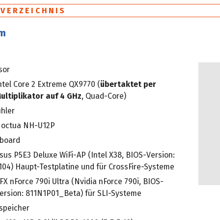
SVERZEICHNIS
em
sor
ntel Core 2 Extreme QX9770 (
übertaktet per
ultiplikator auf 4 GHz
, Quad-Core)
hler
octua NH-U12P
board
sus P5E3 Deluxe WiFi-AP (Intel X38, BIOS-Version:
104) Haupt-Testplatine und für CrossFire-Systeme
FX nForce 790i Ultra (Nvidia nForce 790i, BIOS-
ersion: 811N1P01_Beta) für SLI-Systeme
speicher