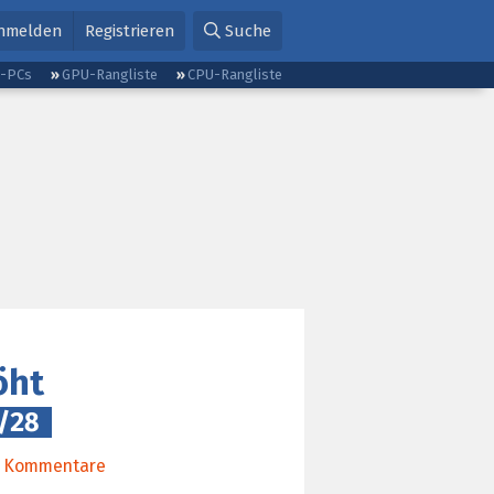
nmelden
Registrieren
Suche
g-PCs
GPU-Rangliste
CPU-Rangliste
öht
/28
Kommentare