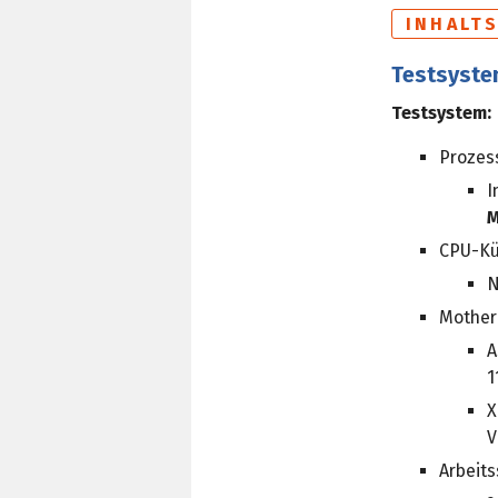
INHALT
Testsyst
Testsystem:
Prozes
I
M
CPU-Kü
N
Mother
A
1
X
V
Arbeits