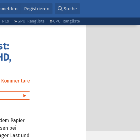
nmelden
Registrieren
Suche
g-PCs
GPU-Rangliste
CPU-Rangliste
t:
HD,
Kommentare
 dem Papier
asen bei
nger Last und