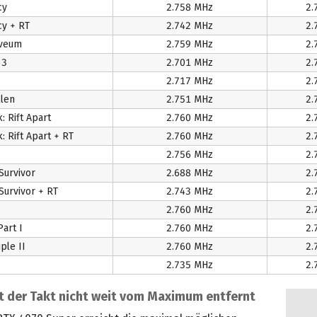
cy
2.758 MHz
2.
cy + RT
2.742 MHz
2.
Aveum
2.759 MHz
2.
 3
2.701 MHz
2.
2.717 MHz
2.
llen
2.751 MHz
2.
: Rift Apart
2.760 MHz
2.
: Rift Apart + RT
2.760 MHz
2.
2.756 MHz
2.
 Survivor
2.688 MHz
2.
 Survivor + RT
2.743 MHz
2.
2.760 MHz
2.
Part I
2.760 MHz
2.
ple II
2.760 MHz
2.
2.735 MHz
2.
t der Takt nicht weit vom Maximum entfernt