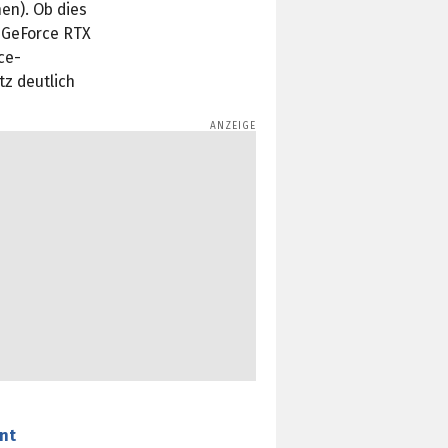
en). Ob dies
r GeForce RTX
ce-
tz deutlich
ent