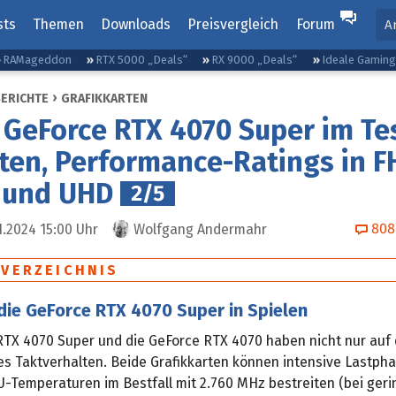
sts
Themen
Downloads
Preisvergleich
Forum
A
RAMageddon
RTX 5000 „Deals“
RX 9000 „Deals“
Ideale Gamin
BERICHTE
GRAFIKKARTEN
 GeForce RTX 4070 Super im Tes
ten, Performance-Ratings in F
und UHD
2/5
808
1.2024 15:00
Uhr
Wolfgang Andermahr
SVERZEICHNIS
die GeForce RTX 4070 Super in Spielen
RTX 4070 Super und die GeForce RTX 4070 haben nicht nur auf
es Taktverhalten. Beide Grafikkarten können intensive Lastph
-Temperaturen im Bestfall mit 2.760 MHz bestreiten (bei geri