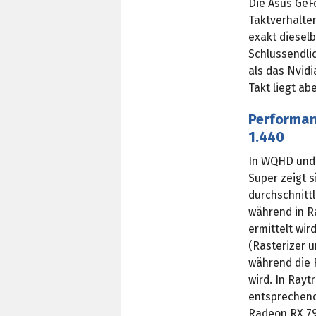
Die Asus GeFo
Taktverhalte
exakt dieselb
Schlussendlic
als das Nvid
Takt liegt ab
Performanc
1.440
In WQHD und 
Super zeigt s
durchschnittl
während in Ra
ermittelt wir
(Rasterizer u
während die 
wird. In Ray
entsprechend
Radeon RX 790