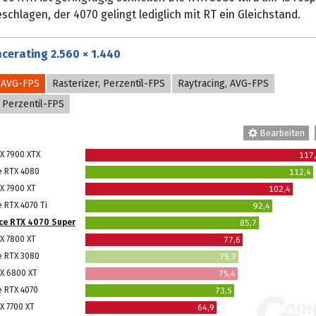
schlagen, der 4070 gelingt lediglich mit RT ein Gleichstand.
cerating 2.560 × 1.440
, AVG-FPS
Rasterizer, Perzentil-FPS
Raytracing, AVG-FPS
, Perzentil-FPS
Bearbeiten
X 7900 XTX
117
e RTX 4080
112,4
X 7900 XT
102,4
 RTX 4070 Ti
92,4
ce RTX 4070 Super
85,7
X 7800 XT
77,6
e RTX 3080
75,7
X 6800 XT
75,4
e RTX 4070
73,5
X 7700 XT
64,9