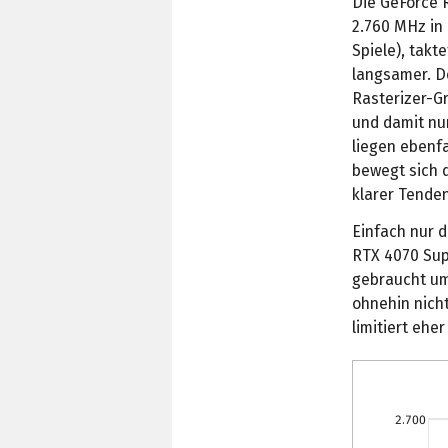
Die GeForce 
2.760 MHz in
Spiele), takt
langsamer. De
Rasterizer-G
und damit nur
liegen ebenfa
bewegt sich 
klarer Tende
Einfach nur d
RTX 4070 Sup
gebraucht um
ohnehin nicht
limitiert ehe
2.700