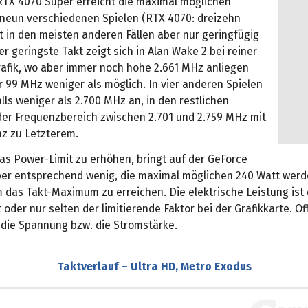
RTX 4070 Super erreicht die maximal möglichen
 neun verschiedenen Spielen (RTX 4070: dreizehn
et in den meisten anderen Fällen aber nur geringfügig
r geringste Takt zeigt sich in Alan Wake 2 bei reiner
rafik, wo aber immer noch hohe 2.661 MHz anliegen
 99 MHz weniger als möglich. In vier anderen Spielen
lls weniger als 2.700 MHz an, in den restlichen
der Frequenzbereich zwischen 2.701 und 2.759 MHz mit
nz zu Letzterem.
as Power-Limit zu erhöhen, bringt auf der GeForce
er entsprechend wenig, die maximal möglichen 240 Watt werd
 das Takt-Maximum zu erreichen. Die elektrische Leistung ist
 oder nur selten der limitierende Faktor bei der Grafikkarte. O
r die Spannung bzw. die Stromstärke.
Taktverlauf – Ultra HD, Metro Exodus