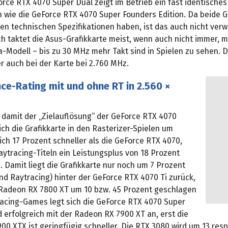
rce RTX 4070 Super Dual zeigt im Betrieb ein fast identisches
n wie die GeForce RTX 4070 Super Founders Edition. Da beide G
en technischen Spezifikationen haben, ist das auch nicht verw
h taktet die Asus-Grafikkarte meist, wenn auch nicht immer, 
ia-Modell – bis zu 30 MHz mehr Takt sind in Spielen zu sehen.
er auch bei der Karte bei 2.760 MHz.
e-Rating mit und ohne RT in 2.560 ×
damit der „Zielauflösung“ der GeForce RTX 4070
ich die Grafikkarte in den Rasterizer-Spielen um
ich 17 Prozent schneller als die GeForce RTX 4070,
ytracing-Titeln ein Leistungsplus von 18 Prozent
d. Damit liegt die Grafikkarte nur noch um 7 Prozent
nd Raytracing) hinter der GeForce RTX 4070 Ti zurück,
Radeon RX 7800 XT um 10 bzw. 45 Prozent geschlagen
tracing-Games legt sich die GeForce RTX 4070 Super
 erfolgreich mit der Radeon RX 7900 XT an, erst die
0 XTX ist geringfügig schneller. Die RTX 3080 wird um 13 resp