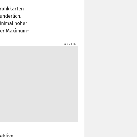
rafikkarten
underlich.
minimal höher
 Der Maximum-
ektive