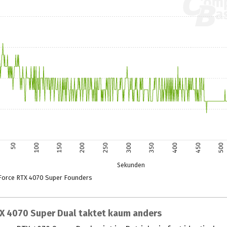
50
100
150
200
250
300
350
400
450
500
Sekunden
Force RTX 4070 Super Founders
TX 4070 Super Dual taktet kaum anders