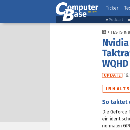
Ticker
Te
Podcast
TESTS & 
Nvidia
Taktra
WQHD 
16.
UPDATE
INHALT
So taktet 
Die GeForce 
ein identisch
normalen GPU