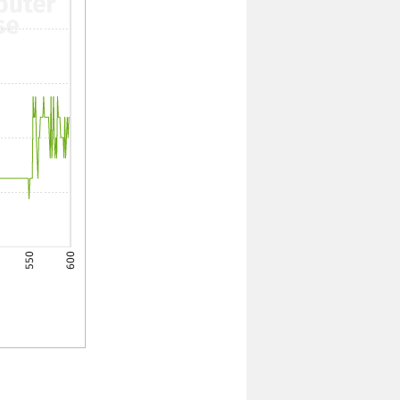
550
600