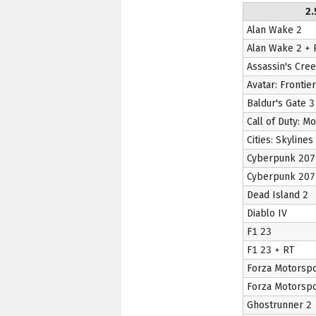
2.
Alan Wake 2
Alan Wake 2 + 
Assassin's Cre
Avatar: Frontie
Baldur's Gate 3
Call of Duty: M
Cities: Skylines 
Cyberpunk 207
Cyberpunk 2077
Dead Island 2
Diablo IV
F1 23
F1 23 + RT
Forza Motorsp
Forza Motorspo
Ghostrunner 2