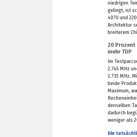
niedrigen Te
gelingt, ist 
4070 und 220
Architektur s
breiterem Ch
20 Prozent 
mehr TDP
Im Testparco
2.745 MHz un
2.735 MHz. M
beide Produk
Maximum, was
Recheneinhei
denselben Ta
dadurch begü
weniger als 
Die tatsächl