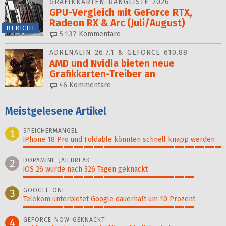
GRAFIKKARTEN-RANGLISTE 2026
GPU-Vergleich mit GeForce RTX,
Radeon RX & Arc (Juli/August)
BERICHT
5.137
Kommentare
ADRENALIN 26.7.1 & GEFORCE 610.88
AMD und Nvidia bieten neue
Grafikkarten-Treiber an
46
Kommentare
Meistgelesene Artikel
SPEICHERMANGEL
1
iPhone 18 Pro und Foldable könnten schnell knapp werden
100%
DOPAMINE JAILBREAK
2
iOS 26 wurde nach 326 Tagen geknackt
87%
GOOGLE ONE
3
Telekom unterbietet Google dauerhaft um 10 Prozent
87%
GEFORCE NOW GEKNACKT
4