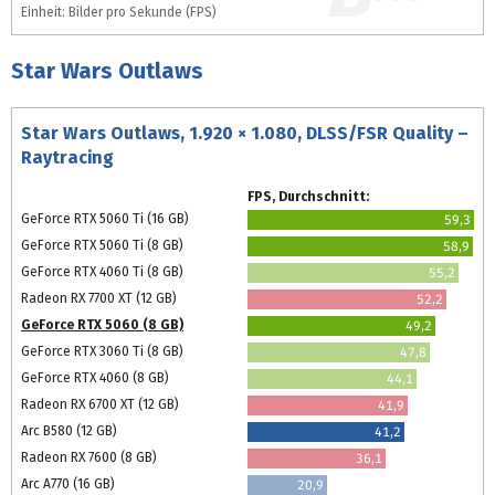
Einheit: Bilder pro Sekunde (FPS)
Star Wars Outlaws
Star Wars Outlaws, 1.920 × 1.080, DLSS/FSR Quality –
Raytracing
FPS, Durchschnitt:
GeForce RTX 5060 Ti (16 GB)
59,3
GeForce RTX 5060 Ti (8 GB)
58,9
GeForce RTX 4060 Ti (8 GB)
55,2
Radeon RX 7700 XT (12 GB)
52,2
GeForce RTX 5060 (8 GB)
49,2
GeForce RTX 3060 Ti (8 GB)
47,8
GeForce RTX 4060 (8 GB)
44,1
Radeon RX 6700 XT (12 GB)
41,9
Arc B580 (12 GB)
41,2
Radeon RX 7600 (8 GB)
36,1
Arc A770 (16 GB)
20,9