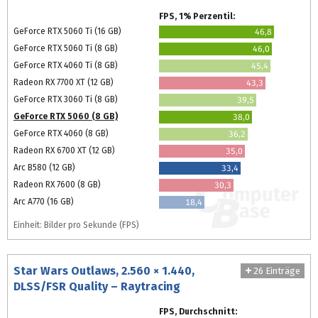
FPS, 1% Perzentil:
GeForce RTX 5060 Ti (16 GB)
46,8
GeForce RTX 5060 Ti (8 GB)
46,0
GeForce RTX 4060 Ti (8 GB)
45,4
Radeon RX 7700 XT (12 GB)
43,3
GeForce RTX 3060 Ti (8 GB)
39,5
GeForce RTX 5060 (8 GB)
38,0
GeForce RTX 4060 (8 GB)
36,2
Radeon RX 6700 XT (12 GB)
35,0
Arc B580 (12 GB)
33,4
Radeon RX 7600 (8 GB)
30,3
Arc A770 (16 GB)
18,4
Einheit: Bilder pro Sekunde (FPS)
Star Wars Outlaws, 2.560 × 1.440,
26 Einträge
DLSS/FSR Quality – Raytracing
FPS, Durchschnitt: