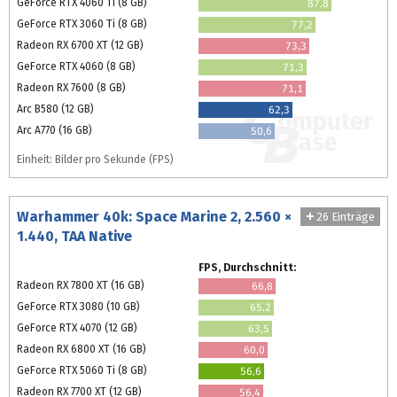
GeForce RTX 4060 Ti (8 GB)
87,8
GeForce RTX 3060 Ti (8 GB)
77,2
Radeon RX 6700 XT (12 GB)
73,3
GeForce RTX 4060 (8 GB)
71,3
Radeon RX 7600 (8 GB)
71,1
Arc B580 (12 GB)
62,3
Arc A770 (16 GB)
50,6
Einheit: Bilder pro Sekunde (FPS)
Warhammer 40k: Space Marine 2, 2.560 ×
26 Einträge
1.440, TAA Native
FPS, Durchschnitt:
Radeon RX 7800 XT (16 GB)
66,8
GeForce RTX 3080 (10 GB)
65,2
GeForce RTX 4070 (12 GB)
63,5
Radeon RX 6800 XT (16 GB)
60,0
GeForce RTX 5060 Ti (8 GB)
56,6
Radeon RX 7700 XT (12 GB)
56,4