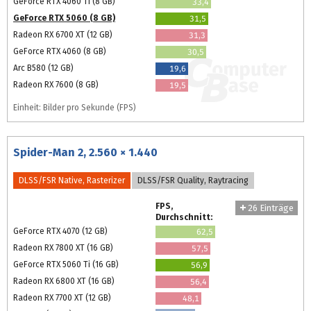
GeForce RTX 4060 Ti (8 GB)
33,4
GeForce RTX 5060 (8 GB)
31,5
Radeon RX 6700 XT (12 GB)
31,3
GeForce RTX 4060 (8 GB)
30,5
Arc B580 (12 GB)
19,6
Radeon RX 7600 (8 GB)
19,5
Einheit: Bilder pro Sekunde (FPS)
Spider-Man 2, 2.560 × 1.440
DLSS/FSR Native, Rasterizer
DLSS/FSR Quality, Raytracing
FPS,
26 Einträge
Durchschnitt:
GeForce RTX 4070 (12 GB)
62,5
Radeon RX 7800 XT (16 GB)
57,5
GeForce RTX 5060 Ti (16 GB)
56,9
Radeon RX 6800 XT (16 GB)
56,4
Radeon RX 7700 XT (12 GB)
48,1