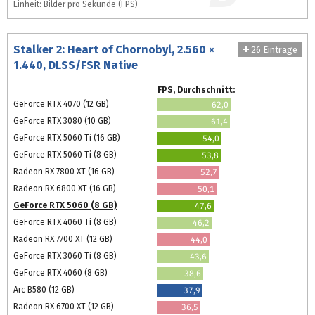
Einheit: Bilder pro Sekunde (FPS)
Stalker 2: Heart of Chornobyl, 2.560 ×
26 Einträge
1.440, DLSS/FSR Native
FPS, Durchschnitt:
GeForce RTX 4070 (12 GB)
62,0
GeForce RTX 3080 (10 GB)
61,4
GeForce RTX 5060 Ti (16 GB)
54,0
GeForce RTX 5060 Ti (8 GB)
53,8
Radeon RX 7800 XT (16 GB)
52,7
Radeon RX 6800 XT (16 GB)
50,1
GeForce RTX 5060 (8 GB)
47,6
GeForce RTX 4060 Ti (8 GB)
46,2
Radeon RX 7700 XT (12 GB)
44,0
GeForce RTX 3060 Ti (8 GB)
43,6
GeForce RTX 4060 (8 GB)
38,6
Arc B580 (12 GB)
37,9
Radeon RX 6700 XT (12 GB)
36,5