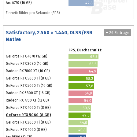
Arc A770 (16 GB)
42,8
Einheit: Bilder pro Sekunde (FPS)
Satisfactory, 2.560 × 1.440, DLSS/FSR
26 Einträge
Native
FPS, Durchschnitt:
GeForce RTX 4070 (12 GB)
67,8
GeForce RTX 3080 (10 GB)
65,6
Radeon RX 7800 XT (16 GB)
64,9
GeForce RTX 5060 Ti (8 GB)
58,2
GeForce RTX 5060 Ti (16 GB)
57,8
Radeon RX 6800 XT (16 GB)
54,9
Radeon RX 7700 XT (12 GB)
54,0
GeForce RTX 4060 Ti (8 GB)
50,5
GeForce RTX 5060 (8 GB)
49,5
GeForce RTX 3060 Ti (8 GB)
44,0
GeForce RTX 4060 (8 GB)
40,8