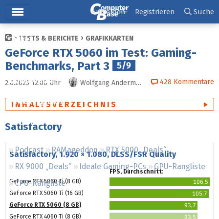
Hauptmenü
Anmelden
Registrieren
Suche
TESTS & BERICHTE
GRAFIKKARTEN
Ticker
GeForce RTX 5060 im Test: Gaming-
Tests
Benchmarks, Part 3
5/9
Downloads
428
Kommentare
2.6.2025 12:00
Uhr
Wolfgang Andermahr
Preisvergleich
INHALTSVERZEICHNIS
Forum
Satisfactory
Podcast
RAMageddon
RTX 5000 „Deals“
Satisfactory, 1.920 × 1.080, DLSS/FSR Quality
RX 9000 „Deals“
Ideale Gaming-PCs
GPU-Rangliste
FPS, Durchschnitt:
GeForce RTX 5060 Ti (8 GB)
CPU-Rangliste
106,5
GeForce RTX 5060 Ti (16 GB)
105,7
GeForce RTX 5060 (8 GB)
93,7
GeForce RTX 4060 Ti (8 GB)
93,5