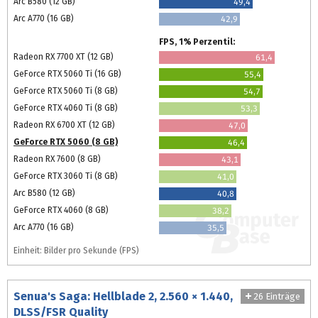
Arc B580 (12 GB)
49,4
Arc A770 (16 GB)
42,9
FPS, 1% Perzentil:
Radeon RX 7700 XT (12 GB)
61,4
GeForce RTX 5060 Ti (16 GB)
55,4
GeForce RTX 5060 Ti (8 GB)
54,7
GeForce RTX 4060 Ti (8 GB)
53,3
Radeon RX 6700 XT (12 GB)
47,0
GeForce RTX 5060 (8 GB)
46,4
Radeon RX 7600 (8 GB)
43,1
GeForce RTX 3060 Ti (8 GB)
41,0
Arc B580 (12 GB)
40,8
GeForce RTX 4060 (8 GB)
38,2
Arc A770 (16 GB)
35,5
Einheit: Bilder pro Sekunde (FPS)
Senua's Saga: Hellblade 2, 2.560 × 1.440,
26 Einträge
DLSS/FSR Quality