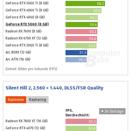
GeForce RTX 5060 Ti (8 GB)
68,2
GeForce RTX 4060 Ti (8 GB)
62,0
GeForce RTX 4060 (8 GB)
56,1
GeForce RTX 5060 (8 GB)
55,4
Radeon RX 7600 (8 GB)
55,1
Radeon RX 6700 XT (12 GB)
54,6
GeForce RTX 3060 Ti (8 GB)
53,2
Arc B580 (12 GB)
37,3
Arc A770 (16 GB)
36,3
Einheit: Bilder pro Sekunde (FPS)
Silent Hill 2, 2.560 × 1.440, DLSS/FSR Quality
Rasterizer
Raytracing
FPS,
26 Einträge
Durchschnitt:
Radeon RX 7800 XT (16 GB)
82,1
GeForce RTX 4070 (12 GB)
81,0