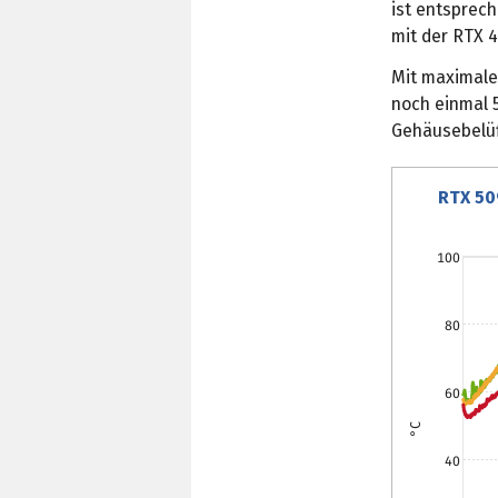
ist entsprech
mit der RTX 
Mit maximale
noch einmal 5
Gehäusebelüf
RTX 50
100
80
60
°C
40