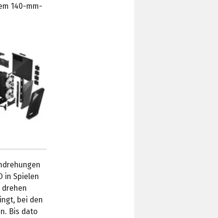
inem 140-mm-
Umdrehungen
 in Spielen
t drehen
ngt, bei den
n. Bis dato