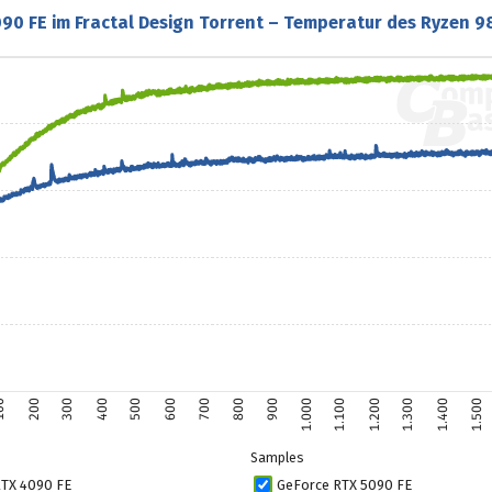
90 FE im Fractal Design Torrent – Temperatur des Ryzen 
00
200
300
400
500
600
700
800
900
1.000
1.100
1.200
1.300
1.400
1.500
Samples
RTX 4090 FE
GeForce RTX 5090 FE