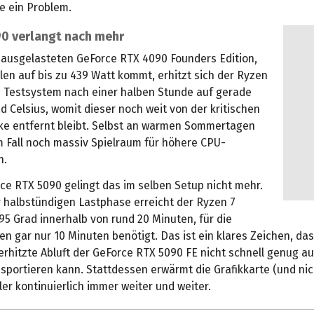
e ein Problem.
90 verlangt nach mehr
l ausgelasteten GeForce RTX 4090 Founders Edition,
len auf bis zu 439 Watt kommt, erhitzt sich der Ryzen
 Testsystem nach einer halben Stunde auf gerade
d Celsius, womit dieser noch weit von der kritischen
e entfernt bleibt. Selbst an warmen Sommertagen
m Fall noch massiv Spielraum für höhere CPU-
n.
ce RTX 5090 gelingt das im selben Setup nicht mehr.
r halbstündigen Lastphase erreicht der Ryzen 7
5 Grad innerhalb von rund 20 Minuten, für die
n gar nur 10 Minuten benötigt. Das ist ein klares Zeichen, da
erhitzte Abluft der GeForce RTX 5090 FE nicht schnell genug a
sportieren kann. Stattdessen erwärmt die Grafikkarte (und nic
r kontinuierlich immer weiter und weiter.