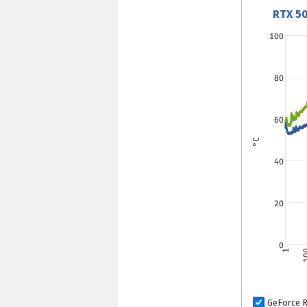
RTX 50
100
80
60
°C
40
20
0
1
1
GeForce 