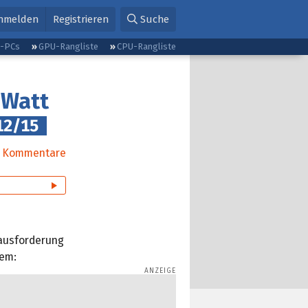
nmelden
Registrieren
Suche
g-PCs
GPU-Rangliste
CPU-Rangliste
 Watt
12/15
Kommentare
rausforderung
tem: