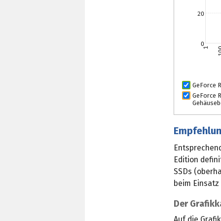
20
0
1
1
GeForce 
GeForce R
Gehäuseb
Empfehlun
Entsprechend
Edition defi
SSDs (oberha
beim Einsatz
Der Grafikk
Auf die Graf