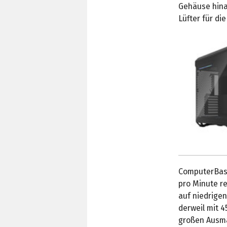
Gehäuse hina
Lüfter für di
ComputerBase
pro Minute r
auf niedrige
derweil mit 
großen Ausmaß