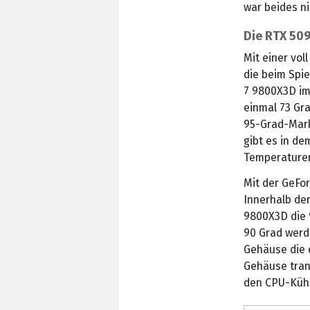
war beides ni
Die RTX 50
Mit einer vol
die beim Spie
7 9800X3D im
einmal 73 Gra
95-Grad-Mark
gibt es in de
Temperature
Mit der GeFor
Innerhalb de
9800X3D die 9
90 Grad werde
Gehäuse die 
Gehäuse tran
den CPU-Kühle