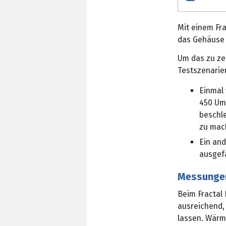
Mit einem Fr
das Gehäuse 
Um das zu zei
Testszenarie
Einmal 
450 Um
beschl
zu mach
Ein an
ausgef
Messungen
Beim Fractal
ausreichend,
lassen. Wärme