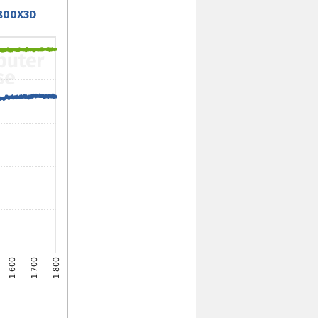
9800X3D
1.600
1.700
1.800