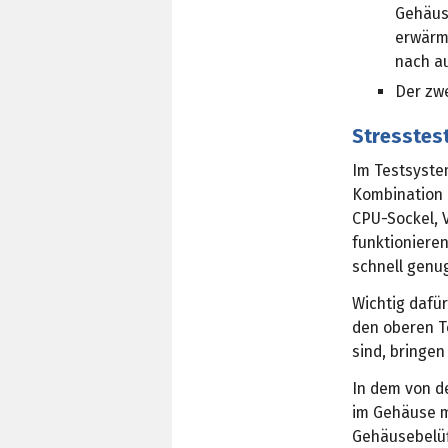
Gehäuse
erwärm
nach a
Der zwe
Stresstest
Im Testsyste
Kombination 
CPU-Sockel, 
funktionieren
schnell gen
Wichtig dafür
den oberen Te
sind, bringen
In dem von d
im Gehäuse m
Gehäusebelüf