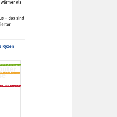
d wärmer als
us – das sind
ierter
s Ryzen