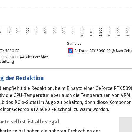
00
200
300
400
500
600
700
800
900
1.000
1.100
1.200
1.300
1.400
1.500
Samples
RTX 5090 FE
GeForce RTX 5090 FE @ Max Gehä
TX 5090 FE @ leicht erhöhte
elüftung
g der Redaktion
 empfiehlt die Redaktion, beim Einsatz einer GeForce RTX 509
nitiv die CPU-Temperatur, aber auch die Temperaturen von VRM
lb des PCIe-Slots) im Auge zu behalten, denn diese Kompone
 einer GeForce RTX 5090 FE schnell zu warm werden.
arte selbst ist alles egal
ikkarte selbst haben die höheren Drehzahlen der