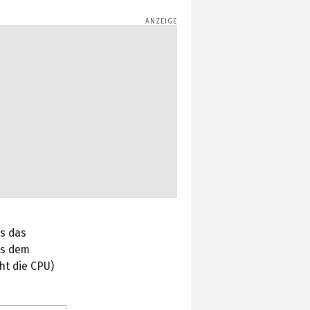
ss das
us dem
ht die CPU)