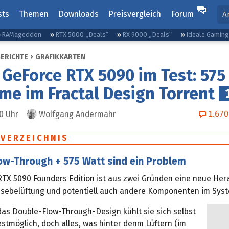
sts
Themen
Downloads
Preisvergleich
Forum
A
RAMageddon
RTX 5000 „Deals“
RX 9000 „Deals“
Ideale Gamin
BERICHTE
GRAFIKKARTEN
 GeForce RTX 5090 im Test: 575
e im Fractal Design Torrent
1.670
00
Uhr
Wolfgang Andermahr
SVERZEICHNIS
ow-Through + 575 Watt sind ein Problem
RTX 5090 Founders Edition ist aus zwei Gründen eine neue He
usebelüftung und potentiell auch andere Komponenten im Sys
as Double-Flow-Through-Design kühlt sie sich selbst
stmöglich, doch alles, was hinter denm Lüftern (im