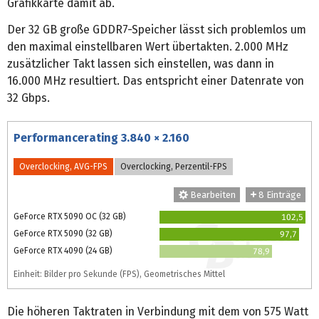
Grafikkarte damit ab.
Der 32 GB große GDDR7-Speicher lässt sich problemlos um
den maximal einstellbaren Wert übertakten. 2.000 MHz
zusätzlicher Takt lassen sich einstellen, was dann in
16.000 MHz resultiert. Das entspricht einer Datenrate von
32 Gbps.
Performancerating 3.840 × 2.160
Overclocking, AVG-FPS
Overclocking, Perzentil-FPS
Bearbeiten
8 Einträge
GeForce RTX 5090 OC (32 GB)
102,5
GeForce RTX 5090 (32 GB)
97,7
GeForce RTX 4090 (24 GB)
78,9
Einheit: Bilder pro Sekunde (FPS), Geometrisches Mittel
Die höheren Taktraten in Verbindung mit dem von 575 Watt