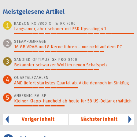
Meistgelesene Artikel
RADEON RX 7800 XT & RX 7600
1
Langsamer, aber schöner mit FSR Upscaling 4.1
100%
STEAM-UMFRAGE
2
16 GB VRAM und 8 Kerne führen – nur nicht auf dem PC
75%
SANDISK OPTIMUS GX PRO 8100
3
Bekannter schwarzer Wolf im neuen Schafspelz
71%
QUARTALSZAHLEN
4
AMD liefert stärkstes Quartal ab, Aktie dennoch im Sinkflug
53%
ANBERNIC RG SP
5
Kleiner Klapp-Hand­held ab heute für 58 US-Dollar er­hält­lich
42%
Voriger Inhalt
Nächster Inhalt