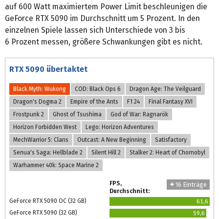
auf 600 Watt maximiertem Power Limit beschleunigen die
GeForce RTX 5090 im Durchschnitt um 5 Prozent. In den
einzelnen Spiele lassen sich Unterschiede von 3 bis
6 Prozent messen, größere Schwankungen gibt es nicht.
RTX 5090 übertaktet
Black Myth: Wukong
COD: Black Ops 6
Dragon Age: The Veilguard
Dragon's Dogma 2
Empire of the Ants
F1 24
Final Fantasy XVI
Frostpunk 2
Ghost of Tsushima
God of War: Ragnarök
Horizon Forbidden West
Lego: Horizon Adventures
MechWarrior 5: Clans
Outcast: A New Beginning
Satisfactory
Senua's Saga: Hellblade 2
Silent Hill 2
Stalker 2: Heart of Chornobyl
Warhammer 40k: Space Marine 2
FPS,
16 Einträge
Durchschnitt:
GeForce RTX 5090 OC (32 GB)
61,6
GeForce RTX 5090 (32 GB)
59,6