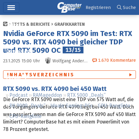
Hauptmenü
Anmelden
Registrieren
Suche
TESTS & BERICHTE
GRAFIKKARTEN
Ticker
Nvidia GeForce RTX 5090 im Test: RTX
Tests
5090 vs. RTX 4090 bei gleicher TDP
und RTX 5090 OC
13/15
Downloads
1.670
Kommentare
23.1.2025 15:00
Uhr
Wolfgang Andermahr
Preisvergleich
INHALTSVERZEICHNIS
Forum
RTX 5090 vs. RTX 4090 bei 450 Watt
Podcast
RAMageddon
RTX 5000 „Deals“
Die GeForce RTX 5090 weist eine TDP von 575 Watt auf, die
RX 9000 „Deals“
Ideale Gaming-PCs
GPU-Rangliste
des Vorgängers GeForce RTX 4090 liegt bei 450 Watt. Doch
was passiert, wenn man die GeForce RTX 5090 auf 450 Watt
CPU-Rangliste
limitiert? ComputerBase hat es mit einem Powerlimit von
78 Prozent getestet.