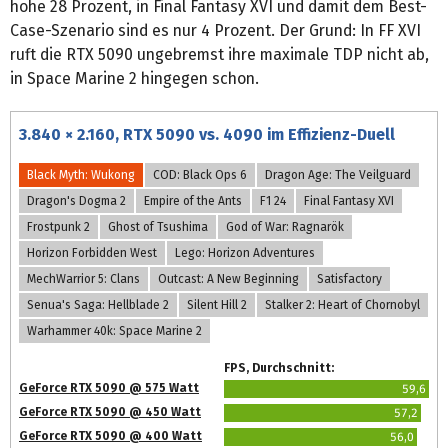
hohe 28 Prozent, in Final Fantasy XVI und damit dem Best-
Case-Szenario sind es nur 4 Prozent. Der Grund: In FF XVI
ruft die RTX 5090 ungebremst ihre maximale TDP nicht ab,
in Space Marine 2 hingegen schon.
3.840 × 2.160, RTX 5090 vs. 4090 im Effizienz-Duell
Black Myth: Wukong
COD: Black Ops 6
Dragon Age: The Veilguard
Dragon's Dogma 2
Empire of the Ants
F1 24
Final Fantasy XVI
Frostpunk 2
Ghost of Tsushima
God of War: Ragnarök
Horizon Forbidden West
Lego: Horizon Adventures
MechWarrior 5: Clans
Outcast: A New Beginning
Satisfactory
Senua's Saga: Hellblade 2
Silent Hill 2
Stalker 2: Heart of Chornobyl
Warhammer 40k: Space Marine 2
FPS, Durchschnitt:
GeForce RTX 5090 @ 575 Watt
59,6
GeForce RTX 5090 @ 450 Watt
57,2
GeForce RTX 5090 @ 400 Watt
56,0