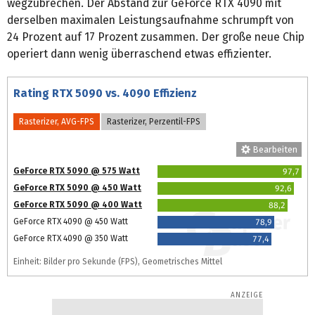
wegzubrechen. Der Abstand zur GeForce RTX 4090 mit
derselben maximalen Leistungsaufnahme schrumpft von
24 Prozent auf 17 Prozent zusammen. Der große neue Chip
operiert dann wenig überraschend etwas effizienter.
Rating RTX 5090 vs. 4090 Effizienz
Rasterizer, AVG-FPS
Rasterizer, Perzentil-FPS
Bearbeiten
GeForce RTX 5090 @ 575 Watt
97,7
GeForce RTX 5090 @ 450 Watt
92,6
GeForce RTX 5090 @ 400 Watt
88,2
GeForce RTX 4090 @ 450 Watt
78,9
GeForce RTX 4090 @ 350 Watt
77,4
Einheit: Bilder pro Sekunde (FPS), Geometrisches Mittel