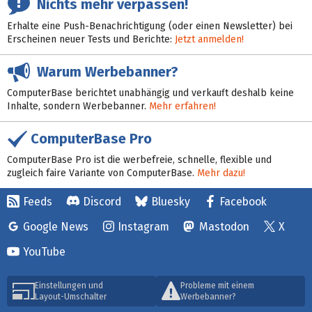
Nichts mehr verpassen!
Erhalte eine Push-Benachrichtigung (oder einen Newsletter) bei
Erscheinen neuer Tests und Berichte:
Jetzt anmelden!
Warum Werbebanner?
ComputerBase berichtet unabhängig und verkauft deshalb keine
Inhalte, sondern Werbebanner.
Mehr erfahren!
ComputerBase Pro
ComputerBase Pro ist die werbefreie, schnelle, flexible und
zugleich faire Variante von ComputerBase.
Mehr dazu!
Feeds
Discord
Bluesky
Facebook
Google News
Instagram
Mastodon
X
YouTube
Einstellungen und
Probleme mit einem
Layout-Umschalter
Werbebanner?