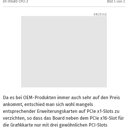
ATi RX480 CPU-Z
Bild
1
von 2
A
Da es bei OEM-Produkten immer auch sehr auf den Preis
ankommt, entschied man sich wohl mangels
entsprechender Erweiterungskarten auf PCIe x1-Slots zu
verzichten, so dass das Board neben dem PCIe x16-Slot für
die Grafikkarte nur mit drei gewöhnlichen PCI-Slots