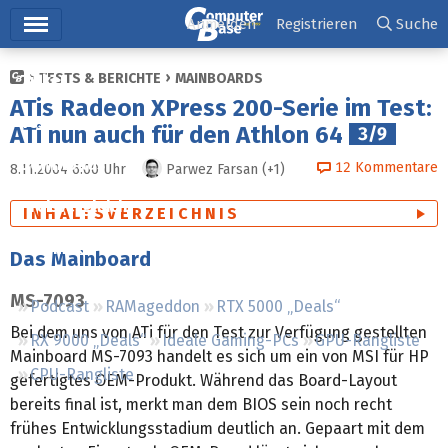
Hauptmenü
Anmelden
Registrieren
Suche
TESTS & BERICHTE
MAINBOARDS
Ticker
ATis Radeon XPress 200-Serie im Test:
Tests
ATi nun auch für den Athlon 64
3/9
Downloads
12
Kommentare
8.11.2004 6:00
Uhr
Parwez Farsan
(+1)
Preisvergleich
INHALTSVERZEICHNIS
Forum
Das Mainboard
MS-7093
Podcast
RAMageddon
RTX 5000 „Deals“
Bei dem uns von ATi für den Test zur Verfügung gestellten
RX 9000 „Deals“
Ideale Gaming-PCs
GPU-Rangliste
Mainboard MS-7093 handelt es sich um ein von MSI für HP
CPU-Rangliste
gefertigtes OEM-Produkt. Während das Board-Layout
bereits final ist, merkt man dem BIOS sein noch recht
frühes Entwicklungsstadium deutlich an. Gepaart mit dem