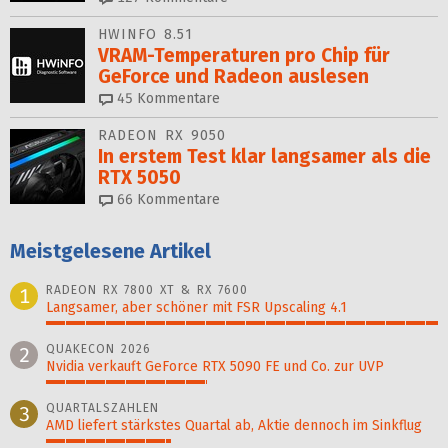
HWINFO 8.51
VRAM-Temperaturen pro Chip für
GeForce und Radeon auslesen
45
Kommentare
RADEON RX 9050
In erstem Test klar langsamer als die
RTX 5050
66
Kommentare
Meistgelesene Artikel
RADEON RX 7800 XT & RX 7600
1
Langsamer, aber schöner mit FSR Upscaling 4.1
100%
QUAKECON 2026
2
Nvidia verkauft GeForce RTX 5090 FE und Co. zur UVP
41%
QUARTALSZAHLEN
3
AMD liefert stärkstes Quartal ab, Aktie dennoch im Sinkflug